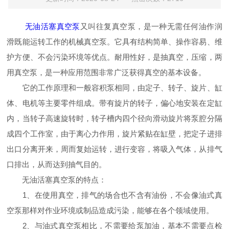
无油活塞真空泵
又叫往复真空泵，是一种无需任何油作润
滑既能运转工作的机械真空泵。它具有结构简单、操作容易、维
护方便、不会污染环境等优点。耐用性好，是抽真空，压缩，两
用真空泵，是一种应用范围非常广泛获得真空的基本设备。
它的工作原理和一般容积泵相同，由定子、转子、旋片、缸
体、电机等主要零件组成。带有旋片的转子，偏心地安装在定缸
内，当转子高速旋转时，转子槽内四个径向滑动旋片将泵腔分隔
成四个工作室，由于离心力作用，旋片紧贴在缸壁，把定子进排
出口分离开来，周而复始运转，进行变容，将吸入气体，从排气
口排出，从而达到抽气目的。
无油活塞真空泵的特点：
1、在使用真空，排气的场合也不含有油份，不会像油式真
空泵那样对作业环境或制品造成污染，能够在各个领域使用。
2、与油式真空泵相比，不需要给泵加油，基本不需要点检