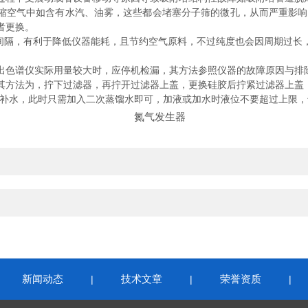
空气中如含有水汽、油雾，这些都会堵塞分子筛的微孔，从而严重影响
者更换。
隔，有利于降低仪器能耗，且节约空气原料，不过纯度也会因周期过长
色谱仪实际用量较大时，应停机检漏，其方法参照仪器的故障原因与排
方法为，拧下过滤器，再拧开过滤器上盖，更换硅胶后拧紧过滤器上盖
补水，此时只需加入二次蒸馏水即可，加液或加水时液位不要超过上限，
新闻动态
技术文章
荣誉资质
|
|
|
|