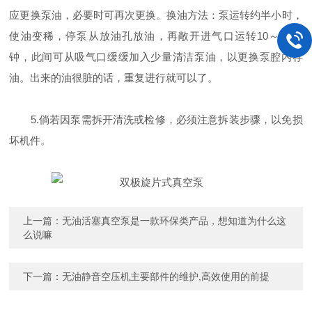
应更换泵油，必要时可再次更换。换油方法：泵运转约半小时，
使油变稀，停泵从放油孔放油，再敞开进气口运转10～20秒
钟，此间可从吸气口缓缓加入少量清洁泵油，以更换泵腔内存
油。出来的油很脏的话，重复进行就可以了。
5.倘若因泵需拆开清洗或检修，必须注意拆装步骤，以免损
坏机件。
上一篇：
无油活塞真空泵是一款环保类产品，想知道为什么这
么说嘛
下一篇：
无油静音空压机主要部件的维护,高效使用的前提