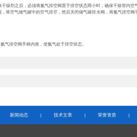
干燥剂之后，必须将氮气排空阀置于排空状态两小时，确保干燥管内空
将空气储气罐中的空气排尽，然后关闭储气罐排水阀，将氮气排空阀手
氮气排空阀手柄内推，使氮气处于排空状态。
新闻动态
技术文章
荣誉资质
|
|
|
|