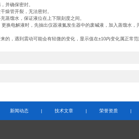
漏，并确保密封。
致干燥管开裂，无法密封。
补充蒸馏水，保证液位在上下限刻度之间。
，更换电解液时，先抽出仪器液氮发生器中的废碱液，加入蒸馏水，开
来的，遇到震动可能会有轻微的变化，显示值在±10内变化属正常
新闻动态
技术文章
荣誉资质
|
|
|
|