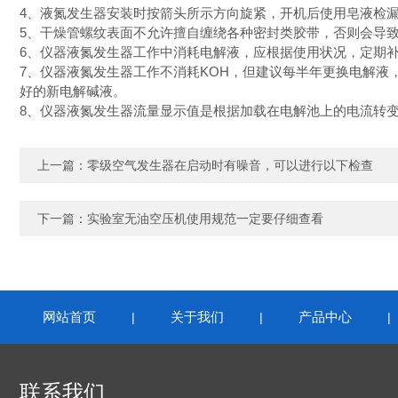
4、液氮发生器安装时按箭头所示方向旋紧，开机后使用皂液检
5、干燥管螺纹表面不允许擅自缠绕各种密封类胶带，否则会导
6、仪器液氮发生器工作中消耗电解液，应根据使用状况，定期
7、仪器液氮发生器工作不消耗KOH，但建议每半年更换电解液
好的新电解碱液。
8、仪器液氮发生器流量显示值是根据加载在电解池上的电流转变
上一篇：
零级空气发生器在启动时有噪音，可以进行以下检查
下一篇：
实验室无油空压机使用规范一定要仔细查看
网站首页
关于我们
产品中心
|
|
联系我们