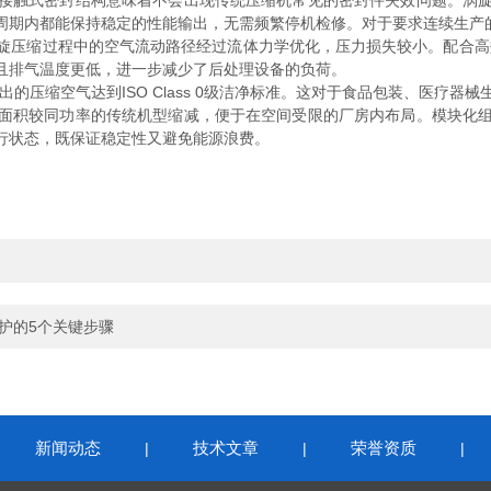
触式密封结构意味着不会出现传统压缩机常见的密封件失效问题。涡旋
周期内都能保持稳定的性能输出，无需频繁停机检修。对于要求连续生产
压缩过程中的空气流动路径经过流体力学优化，压力损失较小。配合高效
且排气温度更低，进一步减少了后处理设备的负荷。
缩空气达到ISO Class 0级洁净标准。这对于食品包装、医疗器
积较同功率的传统机型缩减，便于在空间受限的厂房内布局。模块化组
行状态，既保证稳定性又避免能源浪费。
维护的5个关键步骤
新闻动态
技术文章
荣誉资质
|
|
|
|