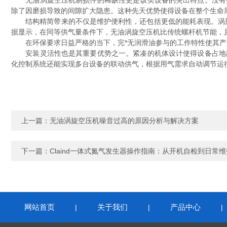
无油涡旋空压机易损件的稀缺性更是该类设备的突出特点。没有接
除了因磨损导致的间隙扩大隐患。这种先天优势使得设备在整个生命
结构精简带来的不仅是维护便利性，还包括更低的能耗表现。涡旋
据显示，在同等供气量条件下，无油涡旋空压机比传统螺杆机节能，
在环保要求日益严格的当下，完*无润滑油参与的工作特性使其产出的压
安装灵活性也是其重要优势之一。紧凑的机体设计使得设备占地面
化控制系统还能实现多台设备的联动供气，根据用气需求自动调节运
上一篇：
无油涡旋空压机噪音过高的原因分析与解决方案
下一篇：
Claind一体式氮气发生器操作指南：从开机自检到日常
网站首页
关于我们
产品中心
|
|