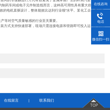
齿间的非接触运行方式有效避免了金属摩擦产生的碎屑污染，同时消
在线咨询
的制药车间或电子元件制造线而言，这种高可用性具有重大价值。
的电机直驱设计，整体能效比达到行业领*水平。某化工企业实测数
械生产等对空气质量敏感的行业至关重要。
电话
装方式支持快速部署，现场只需连接电源和管路即可投入运行。智能
微信扫一扫
在线留言
联系我们
|