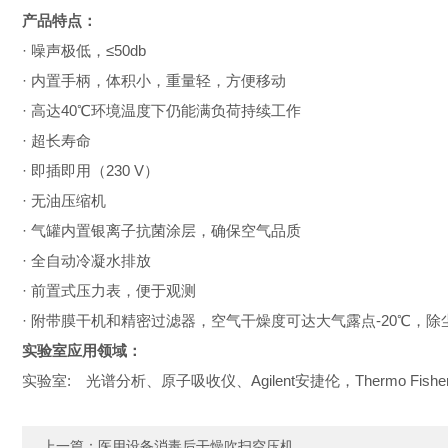
产品特点：
· 噪声极低，≤50db
· 内置手柄，体积小，重量轻，方便移动
· 高达40℃环境温度下仍能满负荷持续工作
· 超长寿命
· 即插即用（230 V）
· 无油压缩机
· 气罐内置银离子抗菌涂层，确保空气品质
· 全自动冷凝水排放
· 前置式压力表，便于观测
· 附带膜干机和精密过滤器，空气干燥度可达大气露点-20
℃
，除尘
实验室应用领域：
实验室: 光谱分析、原子吸收仪、Agilent安捷伦，Thermo Fishe
上一篇：
医用设备消毒后干燥吹扫空压机