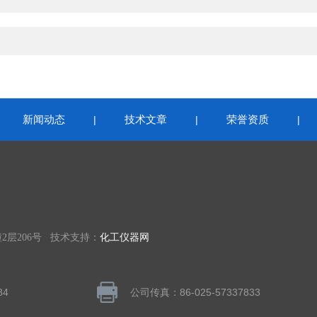
新闻动态
技术文章
荣誉资质
|
|
|
|
层206号 技术支持：
化工仪器网
84
公司传真：86-025-57337833