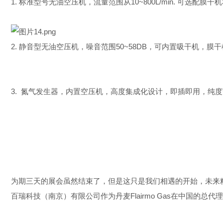
1. 标准型号无油空压机，流量范围从
10~800L/min.
可选配膜干机
2. 静音型
无油空压机，噪音范围
50~58DB
，可内置吸干机，膜干
3. 氮气发生器，内置空压机，高度集成化设计，即插即用，纯度范
为期三天的展会虽然结束了，但是这只是我们相遇的开始，未来
百瑞科技（南京）有限公司作为丹麦
Flairmo Gas
在中国的总代理