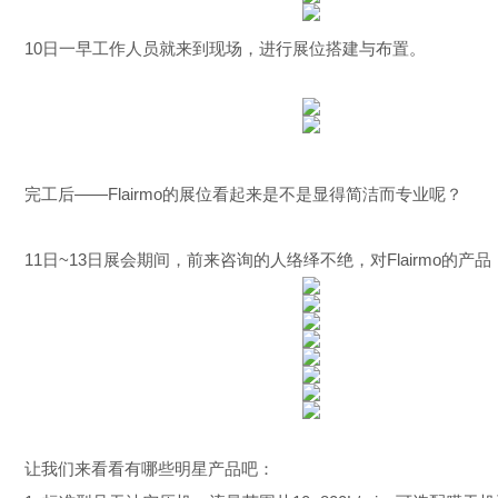
10
日
一早工作人员就来到现场，进行展位搭建与布置。
完工后
——Flairmo
的展位看起来是不是显得简洁而专业呢？
11
日
~13
日
展会期间，前来咨询的人络绎不绝，对
Flairmo
的产品
让我们来看看有哪些明星产品吧：