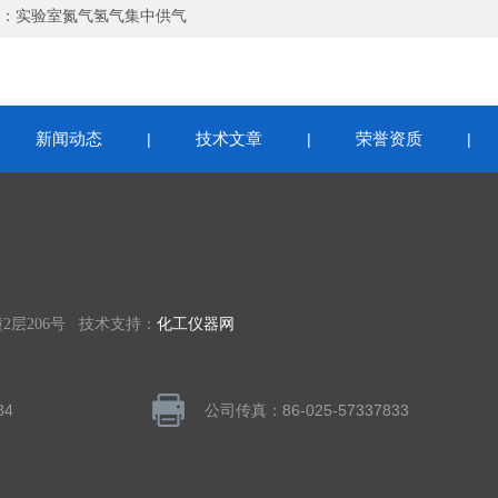
：
实验室氮气氢气集中供气
新闻动态
技术文章
荣誉资质
|
|
|
|
层206号 技术支持：
化工仪器网
84
公司传真：86-025-57337833