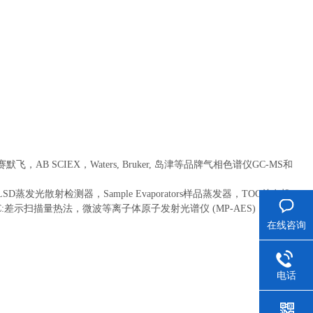
er赛默飞，AB SCIEX，Waters, Bruker, 岛津等品牌气相色谱仪GC-MS和
ELSD蒸发光散射检测器，Sample Evaporators样品蒸发器，TOC总有机
振，DSC:差示扫描量热法，微波等离子体原子发射光谱仪 (MP-AES)，CAD电
在线咨询
电话