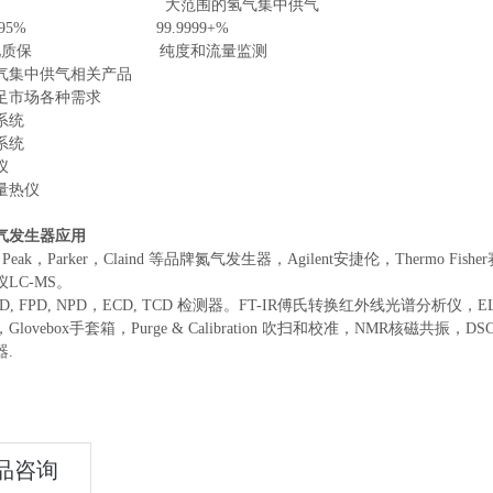
即用 大范围的氢气集中供气
9.9995% 99.9999+%
解池质保 纯度和流量监测
气集中供气相关产品
足市场各种需求
系统
系统
仪
量热仪
气发生器
应用
eak，Parker，Claind 等品牌氮气发生器，Agilent安捷伦，Thermo Fish
LC-MS。
FID, FPD, NPD，ECD, TCD 检测器。FT-IR傅氏转换红外线光谱分析仪，
Glovebox手套箱，Purge & Calibration 吹扫和校准，NMR核磁共
.
品咨询