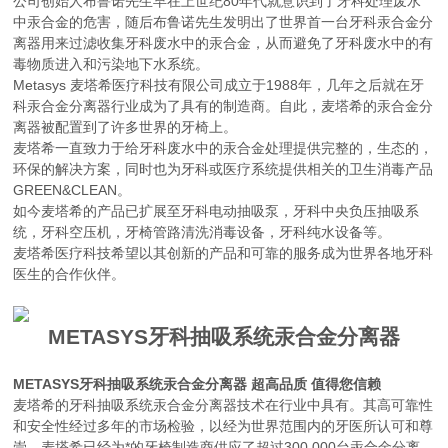
公司创始人布鲁诺先生早在上世纪80年代就意识到了牙科处理废水
中汞合金的危害，随后布鲁诺先生发明出了世界首一台牙科汞合金分
离器用来过滤收集牙科废水中的汞合金，从而避免了牙科废水中的有
毒物质进入和污染地下水系统。
Metasys 麦塔希医疗科技有限公司成立于1988年，几年之后就在牙
科汞合金分离器行业成为了具有的制造商。自此，麦塔希的汞合金分
离器被配置到了许多世界的牙椅上。
麦塔希一直致力于给牙科废水中的汞合金处理提供完整的，生态的，
环保的解决方案，同时也为牙科或医疗系统提供相关的卫生消毒产品
GREEN&CLEAN。
如今麦塔希的产品已扩展至牙科电动抽吸泵，牙科中央负压抽吸系
统，牙科空压机，牙椅管路清洗消毒设备，牙科纯水设备等。
麦塔希医疗科技希望以其创新的产品和可靠的服务成为世界各地牙科
医生的合作伙伴。
METASYS
牙科抽吸系统汞合金分离器
METASYS牙科抽吸系统汞合金分离器
超高品质 值得您信赖
麦塔希的牙科抽吸系统汞合金分离器技术在行业中具有。其高可靠性
和安全性经过多年的市场检验，以经为世界范围内的牙医所认可和尊
崇。麦塔希已经为*的牙椅制造商供应了超过300,000台汞合金分离