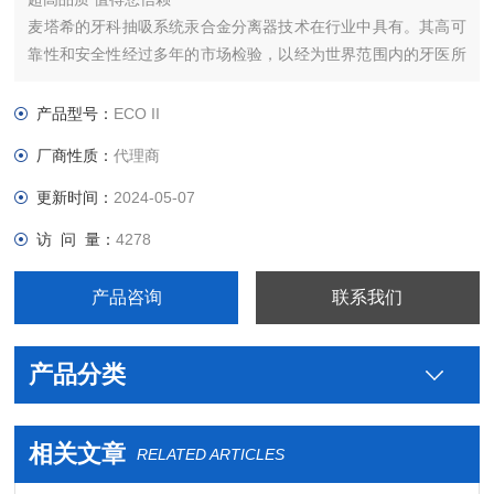
麦塔希的牙科抽吸系统汞合金分离器技术在行业中具有。其高可
靠性和安全性经过多年的市场检验，以经为世界范围内的牙医所
认可和尊崇。麦塔希已经为*的牙椅制造商供应了超过300,000台
汞合金分离器。
产品型号：
ECO II
厂商性质：
代理商
更新时间：
2024-05-07
访 问 量：
4278
产品咨询
联系我们
产品分类
相关文章
RELATED ARTICLES