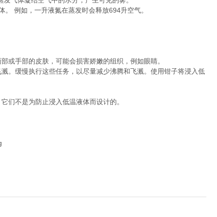
蒸发气体凝结空气中的水分，产生可见的雾。
体。 例如，一升液氮在蒸发时会释放
694
升空气。
面部或手部的皮肤，可能会损害娇嫩的组织，例如眼睛。
飞溅。缓慢执行这些任务，以尽量减少沸腾和飞溅。使用钳子将浸入低
，它们不是为防止浸入低温液体而设计的。