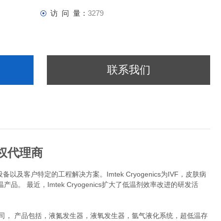
访 问 量：
3279
联系我们
授权代理商
设备以及客户特定的工程解决方案。
Imtek Cryogenics
为
IVF
，皮肤病
产品。 最近，
Imtek Cryogenics
扩大了低温剂效率改进的研发活
司， 产品包括，液氮发生器，液氧发生器，氩气液化系统，超低温存