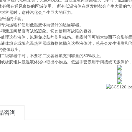
温液体在汽化时无臭，无色和无味。当低温液体暴露在大气中时，低温的
液体必须在通风良好的区域使用。 所有低温液体在蒸发时都会产生大量的气
于密封容器时，这种汽化会产生巨大的压力。
佩戴合适的手套。
使用专为运输和使用低温液体而设计的适当容器。
容器和泄压阀是否有缺陷迹象。切勿使用有缺陷的容器。
小心处理这些液体，以避免皮肤灼伤和冻伤。暴露时间可能太短而不会影响
低温液体填充或填充温热容器或将物体插入这些液体时，总是会发生沸腾和
的物体取出。
移到二级容器中时，不要将二次容器填充到容量的
80%
以上。
制或橡胶钳从低温液体浴中取出小物品。低温手套仅用于间接或飞溅保护
品咨询