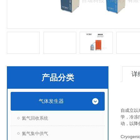
详
产品分类
气体发生器
自成立以
学，冷冻
氦气回收系统
动，以降
氮气集中供气
Cryoge