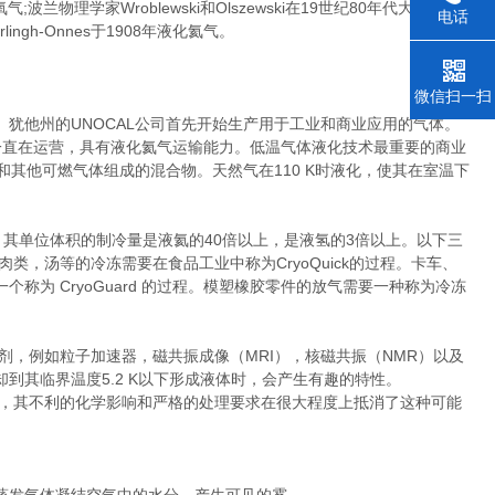
氧气
;
波兰物理学家
Wroblewski
和
Olszewski
在
19
世纪
80
年代大量液化
电话
rlingh-Onnes于
1908年
液化氦气。
微信扫一扫
。犹他州的
UNOCAL
公司首先开始生产用于工业和商业应用的气体。
一直在运营，具有液化氦气运输能力。低温气体液化技术最重要的商业
和其他可燃气体组成的混合物。天然气在
110 K
时液化，使其在室温下
其单位体积的制冷量是液氦的40倍以上，是液氢的3倍以上。以下
三
肉类，汤等的冷冻需要在食品工业中称为CryoQuick的过程。卡车、
一个称为
CryoGuard 的过程。模塑
橡胶
零件的放气需要一种称为冷冻
剂，例如粒子加速器，磁共振成像（MRI），核磁共振（NMR）以及
到其临界温度5.2 K以下形成液体时，会产生有趣的特性。
，其不利的化学影响和严格的处理要求在很大程度上抵消了这种可能