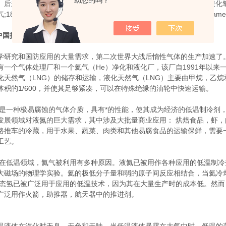
助您的吗？
。后来的研究人员研究了
气体的性质。法国科学家
Cailletet于
1877年
液化
气
;1898年，英国物理学家杜瓦氏（
Dewar）
液化氢气
;
荷兰物理学家
Kame
- 中国授权代理商
学研究和国防应用的大量需求，第二次世界大战后惰性气体的生产加速了
有一个气体处理厂和一个氦气（
He
）净化和液化厂，该厂自
1991
年以来
化天然气（
LNG
）的储存和运输，液化天然气（
LNG
）主要由甲烷，乙烷
体积的
1/600
，并使其足够紧凑，可以在特殊绝缘的油轮中快速运输。
是一种极
易腐蚀的
气体介质，具有*的性能，使其成为经济的
低温制冷剂，
发展领域对液氮的巨大需求，其中涉及大批量商业应用： 烘焙
食品，虾，
路推
车的冷藏，用于水果、蔬菜、肉类和其他易腐食品的运输保
鲜，需要
工艺
。
 在低温领域，氦气被利用有多种原因。液氦已被用作各种应用的低温制冷
大磁场的物理学实验。氦的极低分子量和弱的原子间反应相结合，当氦冷却
液态氢已被广泛用于应用的低温技术，因为其在大量生产时的成本低
。然而
广泛用作火箭，助推器，航天器中的推进剂。