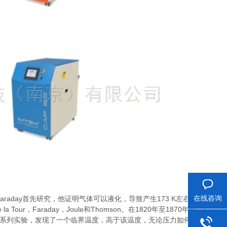
在线咨询
Faraday
首先研究，他证明气体可以液化，导致产生
173 K
左右的低
e la Tour
，
Faraday
，
Joule
和
Thomson
。在
1820
年至
1870
年间，后
系列实验，发现了一个临界温度，高于该温度，无论压力如何，液态