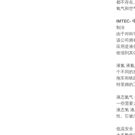
都不存在
氧气和空
IMTEC
制冷
由于对科
该公司拥
应用是液
收缩到其
液氮
液氮
个不同的
拖车和铁
特里姆的
液态氦气
一些需要
液态氢 
性。它被
低温安全