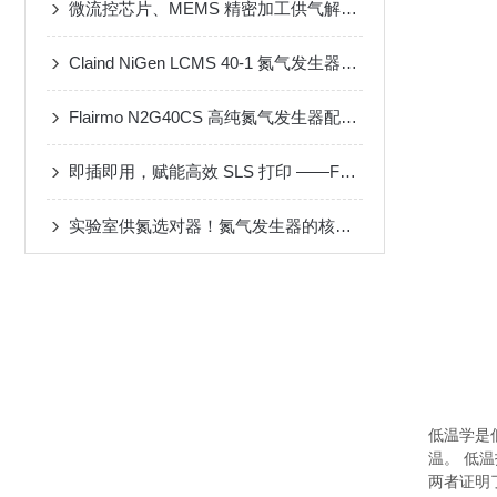
微流控芯片、MEMS 精密加工供气解决方案
Claind NiGen LCMS 40-1 氮气发生器维修案例
Flairmo N2G40CS 高纯氮气发生器配套 MF-3D 动态配气装置应用案例
即插即用，赋能高效 SLS 打印 ——FLAIRMO 氮气发生器应用成功案例
实验室供氮选对器！氮气发生器的核心性能与选型攻略
低温学是
温。 低
两者证明