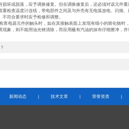
损坏或脱落，应予调换修复。但在调换修复后，还必须对该元件重
重检查温度计连线，带电部件之间及与外壳有无电弧放电、闪烙、
不符合要求时应予检修和调整。
查电器元件的触头时，如在其接触表面上发现有细小的熔化物时，
黑现象，则不能用油光锉清除，而应用蘸有汽油的抹布仔细擦净，并
？
新闻动态
技术文章
荣誉资质
|
|
|
|