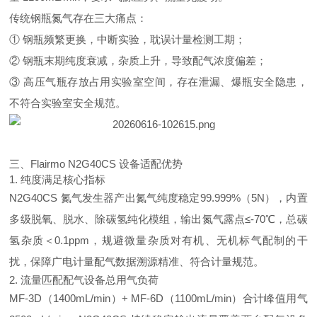
传统钢瓶氮气存在三大痛点：
① 钢瓶频繁更换，中断实验，耽误计量检测工期；
② 钢瓶末期纯度衰减，杂质上升，导致配气浓度偏差；
③ 高压气瓶存放占用实验室空间，存在泄漏、爆瓶安全隐患，
不符合实验室安全规范。
三、Flairmo N2G40CS 设备适配优势
1. 纯度满足核心指标
N2G40CS 氮气发生器产出氮气纯度稳定
99.999%（5N）
，内置
多级脱氧、脱水、除碳氢纯化模组，输出氮气露点≤-70℃，总碳
氢杂质＜0.1ppm，规避微量杂质对有机、无机标气配制的干
扰，保障广电计量配气数据溯源精准、符合计量规范。
2. 流量匹配配气设备总用气负荷
MF-3D（1400mL/min）+ MF-6D（1100mL/min）合计峰值用气