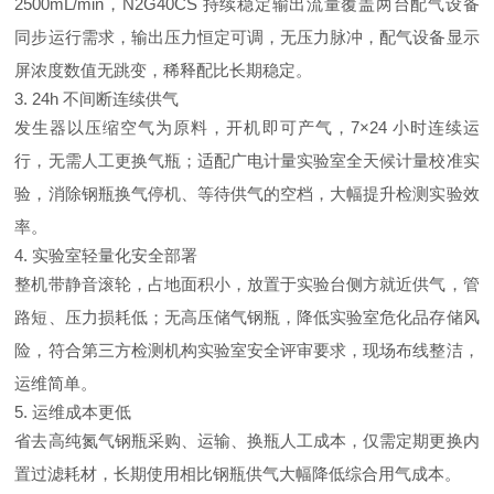
2500mL/min，N2G40CS 持续稳定输出流量覆盖两台配气设备
同步运行需求，输出压力恒定可调，无压力脉冲，配气设备显示
屏浓度数值无跳变，稀释配比长期稳定。
3. 24h 不间断连续供气
发生器以压缩空气为原料，开机即可产气，7×24 小时连续运
行，无需人工更换气瓶；适配广电计量实验室全天候计量校准实
验，消除钢瓶换气停机、等待供气的空档，大幅提升检测实验效
率。
4. 实验室轻量化安全部署
整机带静音滚轮，占地面积小，放置于实验台侧方就近供气，管
路短、压力损耗低；无高压储气钢瓶，降低实验室危化品存储风
险，符合第三方检测机构实验室安全评审要求，现场布线整洁，
运维简单。
5. 运维成本更低
省去高纯氮气钢瓶采购、运输、换瓶人工成本，仅需定期更换内
置过滤耗材，长期使用相比钢瓶供气大幅降低综合用气成本。