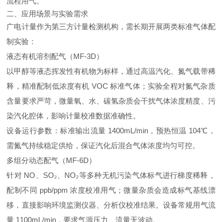
流程用气。
二、应用场景与实验需求
广电计量作为第三方计量检测机构，需长期开展两类标准气体配
制实验：
液态有机溶剂配气（MF-3D）
以甲醇等液态挥发性有机物为标样，通过高温汽化、氮气载带稀
释，精准配制低浓度有机 VOC 标准气体；实验全程对氮气杂质
含量要求严苛，微量氧、水、碳氢杂质会干扰气体浓度精度、污
染汽化腔体，影响计量校准数据准确性。
设备运行参数：标准输出流量 1400mL/min，预热恒温 104℃，
需氮气持续稳定供给，保证汽化后混合气体浓度均匀可控。
多组分动态配气（MF-6D）
针对 NO、SO₂、NO₂等多种无机污染气体标气进行梯度稀释，
配制不同 ppb/ppm 浓度校准用气；微量杂质会造成标气基线漂
移，直接影响环境监测仪器、分析仪校准结果。设备常规用气流
量 1100mL/min，要求气源压力、流量无波动。