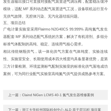
发生器输出接口可直接对接配气装置进气调压阀，配套稳压缓冲
模块，适配 MF 系列动态配气装置进气工况，设备联机运行至今
无供气故障、无腔体污染、无汽化器结垢问题。
五、项目总结
广电计量实验室采用
Flairmo N2G40CS 99.999% 高纯氮气发生
器
配套 MF 系列动态配气系统的方案，解决了有机溶剂、多组分
标准气体配制的高纯、稳定、连续用气核心需求。
相比传统钢瓶供气，该一体化供气方案在
气体纯度、实验连续
性、实验室安全、长期使用成本
四大维度均具备显著优势，是第
三方计量检测、环境监测标气配制实验室的标准化供气落地成功
案例，可为同行业配气实验室高纯氮气供气提供成熟参考方案。
上一篇：
Claind NiGen LCMS 40-1 氮气发生器维修案例
下一篇：
浙江大学杭州国际科创中心 ALD 原子层沉积 项目案