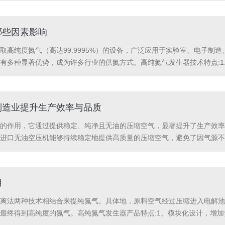
哪些因素影响
高纯度氮气（高达99.9995%）的设备，广泛应用于实验室、电子制
有多种显著优势，成为许多行业的供氮方式。高纯氮气发生器技术特点:1
场景中具有很大灵活性。2.节能高效：与传统的液氮罐或瓶装氮气相比，发生
制造业提升生产效率与品质
的作用，它通过提供稳定、纯净且无油的压缩空气，显著提升了生产效率
进口无油空压机能够持续稳定地提供高质量的压缩空气，避免了因气源不
可能影响精密设备的运行和产品的最终质量。快速响应：制造业往往对生
用
离法两种技术相结合来提纯氮气。具体地，原料空气经过压缩进入电解池
最终得到高纯度的氮气。高纯氮气发生器产品特点:1、模块化设计，增加