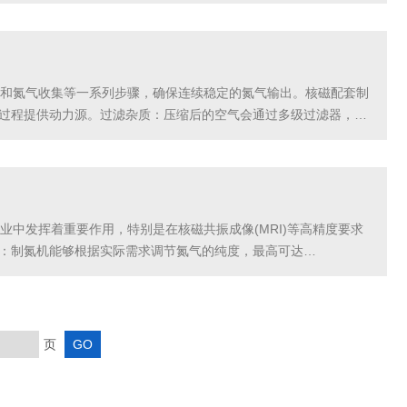
器应用领域：1.电子行业：在半导体制造、电子元件...
和氮气收集等一系列步骤，确保连续稳定的氮气输出。核磁配套制
离过程提供动力源。过滤杂质：压缩后的空气会通过多级过滤器，去
，除去大部分水分，然后由干燥器进一步干燥，以确保空气...
中发挥着重要作用，特别是在核磁共振成像(MRI)等高精度要求
性：制氮机能够根据实际需求调节氮气的纯度，最高可达
气中杂质：空气净化系统通过预冷器和干燥器的组合，有效去除...
页