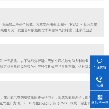
造、食品加工等多个领域。其主要采用变压吸附（PSA）和膜分离技
.纯度可调：发生器可以根据需求调整氮气的纯度，通常范围是
器能现场生产氮气，大大减少了运输和存储成...
和产品品质。以下详细分析进口无油空压机如何助力制造业：一、
稳定或质量问题导致的生产线停机或产品质量下降。这种稳定性对
在线咨询
产线的响应速度有较高要求。进口无油空压机设计精良，能够迅
电话
，在此氧气在阴极被吸附并获得电子，生成氢氧根离子，随后迁移
微信扫一扫
氮气生产方便。2、可再生的碳分子筛（CMS）模块，除去氧气和