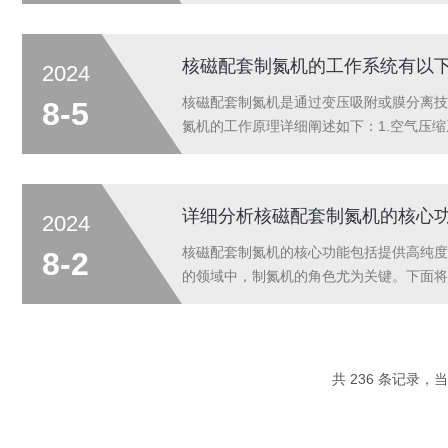
水分。3、可选配催化炉，去除碳氢化合物。
核磁配套制氮机的工作系统有以
2024
核磁配套制氮机是通过变压吸附或膜分离技
8-5
氮机的工作原理详细阐述如下：1.空气压
除尘埃、油雾等杂质，保证进入分离系统的
详细分析核磁配套制氮机的核心
2024
核磁配套制氮机的核心功能包括提供高纯度
8-2
的领域中，制氮机的角色尤为关键。下面将
99.9995%。这在核磁成像过程中尤为
共 236 条记录，当前