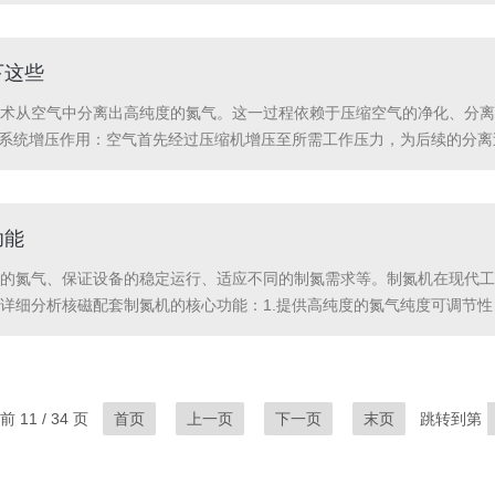
4、无耗材消耗品，维护简单。5、人机界面友好，操作方便。高纯氮气发生
下这些
术从空气中分离出高纯度的氮气。这一过程依赖于压缩空气的净化、分离
缩系统增压作用：空气首先经过压缩机增压至所需工作压力，为后续的分
空气纯净。2.空气净化系统预冷除水：经过压缩的空气通过预冷器降低温度
功能
的氮气、保证设备的稳定运行、适应不同的制氮需求等。制氮机在现代工业
详细分析核磁配套制氮机的核心功能：1.提供高纯度的氮气纯度可调节
重要，因为高纯度的氮气有助于维持设备内部环境的洁净度和稳定性。去除空
 11 / 34 页
首页
上一页
下一页
末页
跳转到第