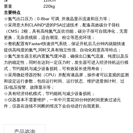
深
110cm
重量
220kg
主要特点
☆
氮气出口压力：0-8bar 可调, 并液晶显示流速和压力等；
☆
采用意大利CLAIND*进的PSA过滤技术，配备高效碳分子筛柱
（CMS）2根，具有高纯氮气反吹功能，碳分子筛可自我净化，无需
更换，无杂质残留，适合潮湿、粉尘等恶劣环境；
☆
整机配置有Fastart快速供气系统，保证开机后几分钟内就能快速
提供高纯度的氮气,同时又具有独立性强、自动化程度高等特点；
☆
氮气发生器主机内置氮气缓冲器，确保出口氮气流速、纯度以及压
力的稳定性，同时在达到一定压力时，发生器可进入经济待机运行模
式，节约能耗与减少设备损耗，可有效延长使用寿命；
☆
采用微处理器控制（CPU）并配有液晶屏，操作者可以直观的监测
和设定运行参数，包括运行时间、运行状态、维护进度倒计时、过
压/低压报警、故障显示等；
☆
具有经济待机模式，节约能耗与减少设备损耗；
☆
仪器基本不需要维护，一年中只需花30分钟的时间更换过滤元
件，仪器在连续不间断的情况下会自动进行自我更新。
产品咨询