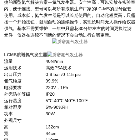
捷的新型氮气解决方案—氮气发生器。安全性高，可以安放在实验室
内，便于连接。型号可以与所有液质生产厂家的LC-MS的型号配套
使用。成本低，氮气发生器是可以长期使用的。自动化程度高，只需
按一个开始按钮，就能自动的连续操作，实现长时间无人操作给仪器
供气。基本不需要维护，一年中只需花30分钟左右的时间更换过滤
元件，仪器在连续不间断的情况下会自动进行自我更新。
LCMS
质谱氮气发生器
流量
40Nl/min
运用技术
高效PSA技术
出口压力
0-8 bar /0-115 psi
氮气纯度
99.9%
电源要求
220V
，1Ph
外壳防护等级
IP20
运行温度
5℃-40℃ /40℉-100℉
相对湿度
5%-90%RH
功率
30W
外观尺寸
高
132cm
宽
44cm