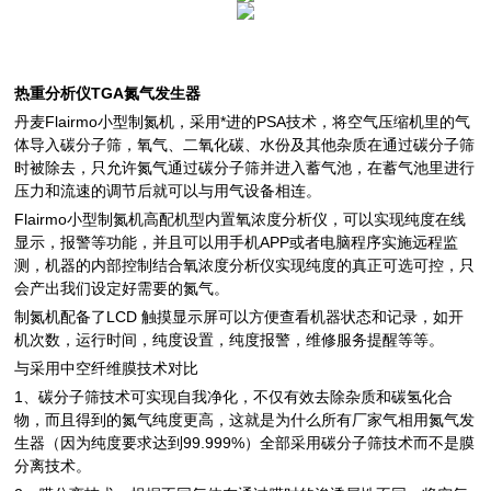
热重分析仪TGA氮气发生器
丹麦Flairmo小型制氮机，采用*进的PSA技术，将空气压缩机里的气
体导入碳分子筛，氧气、二氧化碳、水份及其他杂质在通过碳分子筛
时被除去，只允许氮气通过碳分子筛并进入蓄气池，在蓄气池里进行
压力和流速的调节后就可以与用气设备相连。
Flairmo小型制氮机高配机型内置氧浓度分析仪，可以实现纯度在线
显示，报警等功能，并且可以用手机APP或者电脑程序实施远程监
测，机器的内部控制结合氧浓度分析仪实现纯度的真正可选可控，只
会产出我们设定好需要的氮气。
制氮机配备了LCD 触摸显示屏可以方便查看机器状态和记录，如开
机次数，运行时间，纯度设置，纯度报警，维修服务提醒等等。
与采用中空纤维膜技术对比
1、碳分子筛技术可实现自我净化，不仅有效去除杂质和碳氢化合
物，而且得到的氮气纯度更高，这就是为什么所有厂家气相用氮气发
生器（因为纯度要求达到99.999%）全部采用碳分子筛技术而不是膜
分离技术。