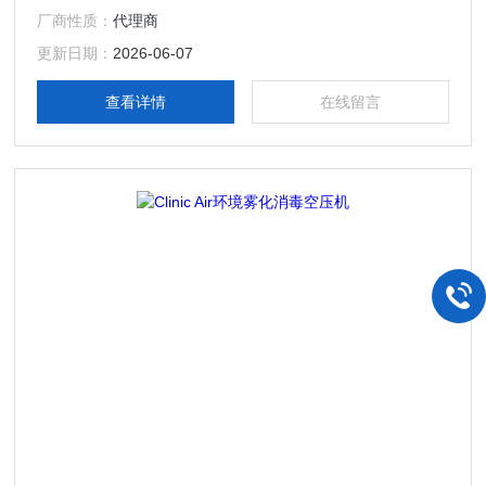
发和压缩空气产品的品牌。Clinic Air 空压机、意大利无油静
厂商性质：
代理商
音空压机、三坐标测量仪空压机，蔡司三坐标配套空压机、三
坐标专用无油空压机、实验室洁净气源、精密测量仪空压机、
更新日期：
2026-06-07
Gentilin 空压机
查看详情
在线留言