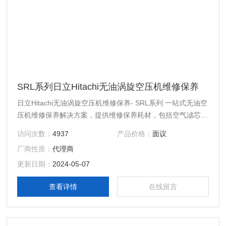
SRL系列日立Hitachi无油涡旋空压机维修保养
日立Hitachi无油涡旋空压机维修保养- SRL系列 一站式无油空
压机维修保养解决方案，提供维修保养耗材，包括空气滤芯，
密封圈，压缩机主机等配件。专注日立Hitachi，阿耐特斯岩田
访问次数：
4937
产品价格：
面议
Anest Iwata，阿*Atalas Copco等国外进口品牌空压机维修保
厂商性质：
代理商
养服务。
更新日期：
2024-05-07
查看详情
在线留言