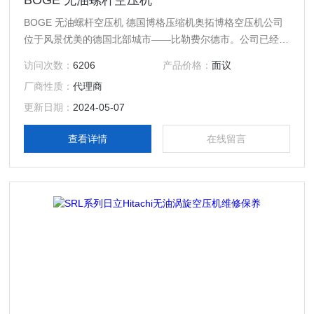
BOGE 无油螺杆空压机
BOGE 无油螺杆空压机 德国博格压缩机奥拓博格空压机公司
位于风景优美的德国北部城市——比勒费尔德市。公司已经历
经135 年，经过百年的风雨洗礼与四代家族继承与创新发展，
访问次数：
6206
产品价格：
面议
现业已成为的、历史悠久的专业压缩机制造公司。 博格从她
厂商性质：
代理商
诞生的那天起就以“科技为本、客户至上”为公司发展理念，公
司秉承了德国人严谨的工作作风充分利用欧洲发达的机械制造
更新日期：
2024-05-07
技术，生产出世界专业的各种形式压缩机。
查看详情
在线留言