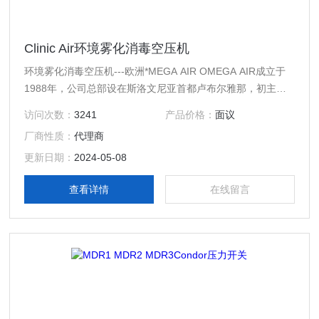
Clinic Air环境雾化消毒空压机
环境雾化消毒空压机---欧洲*MEGA AIR OMEGA AIR成立于
1988年，公司总部设在斯洛文尼亚首都卢布尔雅那，初主营
产品为气体发生器，滤芯等等，基于在气体制造及纯化技术上
访问次数：
3241
产品价格：
面议
建立起来的*技术团队和专业知识背景，以及不断开展对空气
厂商性质：
代理商
分离技术的开发及创造性研究工作，OMEGA AIR于2017年成
立了独立的空气压缩机子品牌MEGA AIR。
更新日期：
2024-05-08
查看详情
在线留言