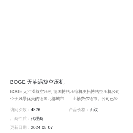
BOGE 无油涡旋空压机
BOGE 无油涡旋空压机 德国博格压缩机奥拓博格空压机公司
位于风景优美的德国北部城市——比勒费尔德市。公司已经历
经135 年，经过百年的风雨洗礼与四代家族继承与创新发展，
访问次数：
4826
产品价格：
面议
现业已成为的、历史悠久的专业压缩机制造公司。
厂商性质：
代理商
更新日期：
2024-05-07