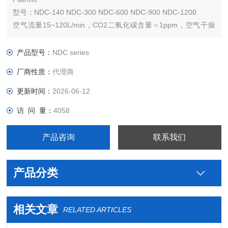
型号：NDC-140 NDC-300 NDC-600 NDC-900 NDC-1200
空气流量15~120L/min，CO2二氧化碳含量＜1ppm，空气干燥
度可达压力露点-70℃，空气精密除尘过滤器0.01um，外置空压
机，配套FT-IR傅立叶变换红外光谱仪。
产品型号：
NDC series
厂商性质：
代理商
更新时间：
2026-06-12
访 问 量：
4058
产品咨询
联系我们
产品分类
相关文章
RELATED ARTICLES