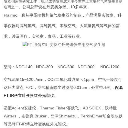
发及创造性研究工作，现已成功发展成为现今世界上重要的气体发生器制
公司总部设在丹麦奥尔堡。
10
多年来，
造商之一。
Flairmo
一直从事压缩机和氮气发生器的制造，产品满足实验室、科
学仪器对高纯氢气、高纯氮气、零级空气、大流量氮气等气体的需
求，涉及医疗，实验室，食品，工业等行业。
型号：
NDC-140
NDC-300
NDC-600
NDC-900
NDC-1200
空气流量
15~120L/min
，
CO2
二氧化碳含量＜
1ppm
，空气干燥度可
达压力露点
-70
℃，空气精密除尘过滤器
0.01um
，外置空压机，
配套
FT-IR
傅立叶变换红外光谱仪
。
适配
Agilent
安捷伦，
Thermo Fisher
赛默飞，
AB SCIEX
，沃特世
Waters
，布鲁克
Bruker
，岛津
Shimadzu
，
PerkinElmer
珀金埃尔默
等品牌
FT-IR
傅立叶变换红外光谱仪。