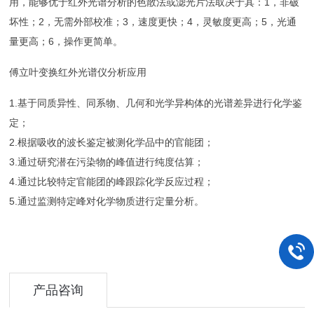
用，能够优于红外光谱分析的色散法或滤光片法取决于其：
1
，非破
坏性；
2
，无需外部校准；
3
，速度更快；
4
，灵敏度更高；
5
，光通
量更高；
6
，操作更简单。
傅立叶变换红外光谱仪分析应用
1.
基于同质异性、同系物、几何和光学异构体的光谱差异进行化学鉴
定；
2.
根据吸收的波长鉴定被测化学品中的官能团；
3.
通过研究潜在污染物的峰值进行纯度估算；
4.
通过比较特定官能团的峰跟踪化学反应过程；
5.
通过监测特定峰对化学物质进行定量分析。
产品咨询