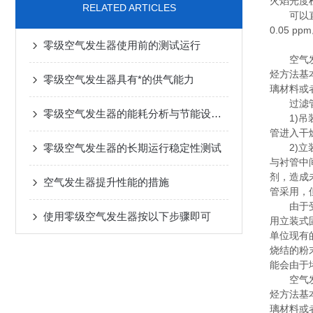
火焰光度
RELATED ARTICLES
可以直接
0.05 pp
零级空气发生器使用前的测试运行
空气发生
烃方法基
零级空气发生器具有*的供气能力
璃材料或
过滤管
零级空气发生器的能耗分析与节能设计优化策略
1)吊装
管进入干
零级空气发生器的长期运行稳定性测试
2)立装
与衬管中
剂，造成
空气发生器提升性能的措施
管采用，
由于受工
使用零级空气发生器按以下步骤即可
用立装式
单位现有
烧结的粉
能会由于
空气发生
烃方法基
璃材料或