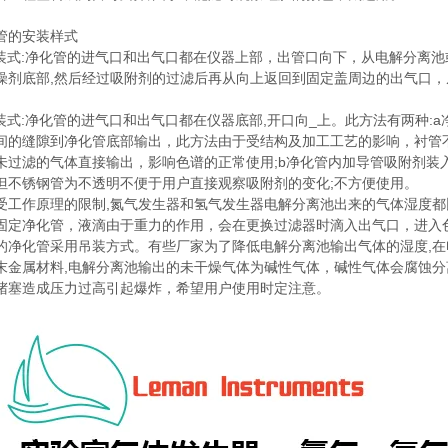
的安装样式
式:净化管的进气口和出气口都在仪器上部，出管口向下，从电解分离池
燥剂底部,然后经过吸附剂的过滤后再从向上返回到固定盖周边的出气口
式:净化管的进气口和出气口都在仪器底部,开口向_上。此方法有两种:a
间的缝隙到净化管底部输出，此方法由于受结构及加工工艺的影响，衬管
未过滤的气体直接输出，影响色谱的正常使用;b净化管内加导管吸附剂装
但不锈钢管为不透明不便于用户直接观察吸附剂的变化;不方便使用。
作原理的限制,氮气发生器和氢气发生器电解分离池出来的气体湿度都
固定净化管，液滴由于重力的作用，会在更换过滤器时滴入出气口，进入
的净化管采用吊装方式。有些厂家为了降低电解分离池输出气体的湿度,在
末金属材料,电解分离池输出的未干燥气体为碱性气体，碱性气体会腐蚀
堵塞造成压力过高引起爆炸，希望用户使用时定注意。