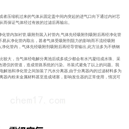
或者压缩机过来的气体从固定盖中间内突起的进气口向下通过内衬芯
，从而保证气体经过有效的过滤后再输出。
净化管内加衬管,吸附剂装入衬管内,气体先经吸附剂吸附后再经净化管
不易从净化管内取出，甚者气体受吸附剂阻力的影响而不流经吸附
入净化管内，气体先经吸附剂吸附后再经导管输出,此方法多为不锈钢
比较大，当气体经电解分离池后或多或少都会有水汽凝结成水珠、采
色谱仪的管道，造成管路系统的污染。吊装式避免了以上的问题。我
电解池和净化管之间加装了汽水分离器,由于分离器内的过滤材料多为
分离器内粉末金属材料甚至造成堵塞，影响发生器的正常使用，情况可