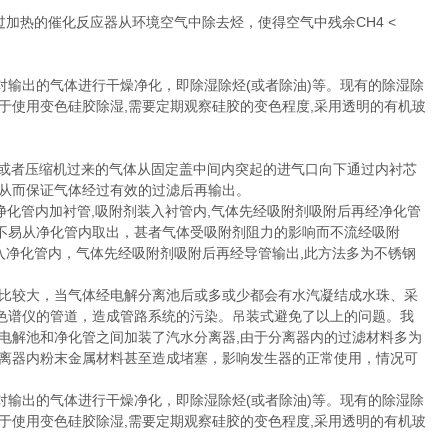
过加热的催化反应器从环境空气中除去烃，使得空气中残余CH4 <
出的气体进行干燥净化，即除湿除烃(或者除油)等。现有的除湿除
于使用变色硅胶除湿,需要定期观察硅胶的变色程度,采用透明的有机玻
或者压缩机过来的气体从固定盖中间内突起的进气口向下通过内衬芯
，从而保证气体经过有效的过滤后再输出。
净化管内加衬管,吸附剂装入衬管内,气体先经吸附剂吸附后再经净化管
不易从净化管内取出，甚者气体受吸附剂阻力的影响而不流经吸附
入净化管内，气体先经吸附剂吸附后再经导管输出,此方法多为不锈钢
比较大，当气体经电解分离池后或多或少都会有水汽凝结成水珠、采
色谱仪的管道，造成管路系统的污染。吊装式避免了以上的问题。我
电解池和净化管之间加装了汽水分离器,由于分离器内的过滤材料多为
分离器内粉末金属材料甚至造成堵塞，影响发生器的正常使用，情况可
出的气体进行干燥净化，即除湿除烃(或者除油)等。现有的除湿除
于使用变色硅胶除湿,需要定期观察硅胶的变色程度,采用透明的有机玻