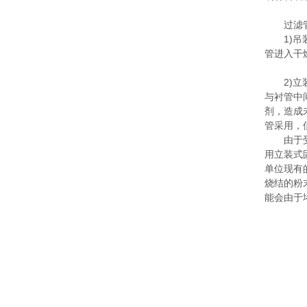
过滤管
1)吊装
管进入干
2)立装
与衬管中
剂，造成
管采用，
由于受工
用立装式
单位现有
烧结的粉
能会由于