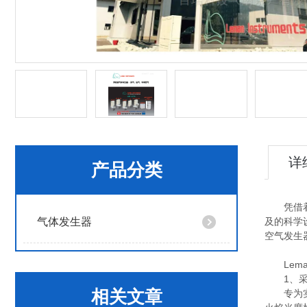
详
产品分类
凭借着在
气体发生器
及的科学
空气发生
Leman
1、采用加
相关文章
专为实验