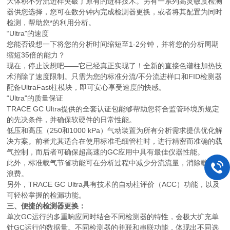
大体积不分流进样突破了原有的进样技术。另有一系列高灵敏度检测
器供您选择，您可在数分钟内完成检测器更换，或者将其配置为同时
检测，帮助您*的利用分析。
“Ultra"的速度
您能否设想一下将您的分析时间缩短至1-2分钟，并将您的分析周期
缩短35倍的能力？
现在，停止设想吧——它已经真正实现了！全新的直接色谱柱加热技
术消除了速度限制。只需为您的标准分流/不分流进样口和FID检测器
配备UltraFast柱模块，即可安心享受速度的快感。
“Ultra"的质量保证
TRACE GC Ultra提供的全套认证包能够帮助您符合监管环境所规定
的
先决条件，并确保软硬件的日常性能。
低压和高压（250和1000 kPa）气动装置为所有分析需求提供优化解
决方案。前者尤其适合在使用标准毛细管柱时，进行精密而准确的载
气控制，而后者可确保超高速的GC应用中具有最佳仪器性能。
此外，标准载气节省功能可在分析过程中减少分流流量，消除载气的
浪费。
另外，TRACE GC Ultra具有
技术的自动柱评价（ACC）功能，以及
可轻松掌握的检漏功能。
三、便捷的检测器更换：
单次GC运行的多重响应同时结合不同检测器的特性，会极大扩充单
针GC运行的数据量。不同检测器的并联和串联功能，体现出不同选