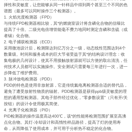
择性和灵敏度，让您能够从同一针样品中得到两个甚至三个不同的色
谱图（最多可以同时操作三个检测器）。
1. 火焰光度检测器（FPD）
与传统FPD检测器相比较，其*的燃烧室设计将含磷化合物的信噪比
提高了十倍。二级光电倍增管能毫不费力地同时测定含磷和含硫（或
者锡）化合物。
2. 电子捕获检测器（ECD）
采用微池设计后，检测限达到亿万分之一级，动态线性范围达到4个
数量级。时间和服务成本的巨大节省受益于其*的结构设计理念：收
集电极的几何设计，使其不用接触放射源就可以方便的取出清洗，任
何技术人员都可以实施操作。安全测试只需要每三年进行一次，进一
步降低了维护费用。
3. 脉冲放电检测器（PDD）
PDD的特色是使用非放射源，它是传统氦电离检测器合适的替代品，
避免了遭受放射性物质的辐射。PDD检测器是获得ppb级灵敏度的理
想的通用型检测器。其电子部件经过优化，“零参数设置"（只有开/关
按钮）的设计令使用极其简便。
4. 光离子化检测器（PID）
PID检测器的操作温度高达400℃，该*的性能将检测范围扩展至高沸
点化合物。其
灯-冷却设计和高惰性样品路径，提高了灯的使用寿
命，从而降低了使用成本，并可用于分析热不稳定的化合物。