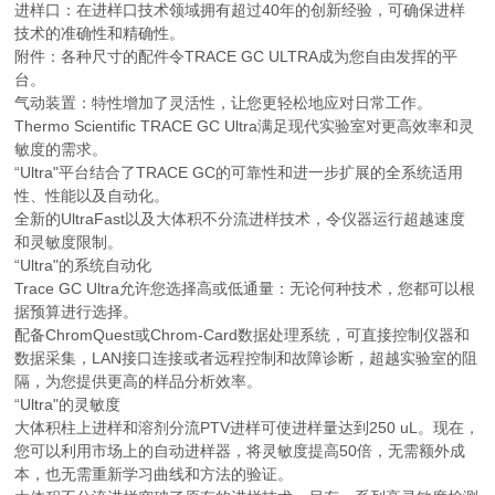
进样口：在进样口技术领域拥有超过40年的创新经验，可确保进样
技术的准确性和精确性。
附件：各种尺寸的配件令TRACE GC ULTRA成为您自由发挥的平
台。
气动装置：
特性增加了灵活性，让您更轻松地应对日常工作。
Thermo Scientific TRACE GC Ultra满足现代实验室对更高效率和灵
敏度的需求。
“Ultra"平台结合了TRACE GC的可靠性和进一步扩展的全系统适用
性、性能以及自动化。
全新的UltraFast以及大体积不分流进样技术，令仪器运行超越速度
和灵敏度限制。
“Ultra"的系统自动化
Trace GC Ultra允许您选择高或低通量：无论何种技术，您都可以根
据预算进行选择。
配备ChromQuest或Chrom-Card数据处理系统，可直接控制仪器和
数据采集，LAN接口连接或者远程控制和故障诊断，超越实验室的阻
隔，为您提供更高的样品分析效率。
“Ultra"的灵敏度
大体积柱上进样和溶剂分流PTV进样可使进样量达到250 uL。现在，
您可以利用市场上
的自动进样器，将灵敏度提高50倍，无需额外成
本，也无需重新学习曲线和方法的验证。