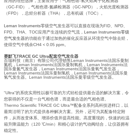
应用的理想选择，主要应用于：气相色谱-氢火焰离子化检测器
（GC-FID），气相色谱-氮磷检测器（GC-NPD），火焰光度检测器
（FPD），总烃分析器（THA），总有机碳（TOC）。
Leman Instruments
零级空气发生器可以直接在现场为FID、NPD、
FPD、THA、TOC应用产生连续的空气流，
Leman Instruments零级
空气发生器
的功能在于通过加热的催化反应器从环境空气中除去烃，
使得空气中残余CH4 < 0.05 ppm。
赛默飞TRACE GC Ultra配套空气发生器
百瑞科技（南京）有限公司代理销售Leman Instruments法国乐曼
制
氮机
，
Leman Instruments法国乐曼
制氧机，
Leman Instruments法
国乐曼
氮气发生器，
Leman Instruments法国乐曼
氧气发生器，
Leman Instruments法国乐曼
制氢机，
Leman Instruments法国乐曼
氢气发生器。Leman Instruments法国乐曼零级空气发生器。
“Ultra"的系统实用性以极可靠的方式轻松提供最合适的解决方案，令
您获得的不仅是一台气相色谱，而是最合适的气相色谱。
Thermo Scientific TRACE GC Ultra™配备全系列高科技进样口，以
最简洁明了的方式提供各种解决方案。另外，还可为其配备特定附
件，从而改变体系、增添价值并提高性能。高度重现的，快速的柱温
箱升降温能力（120 ℃/min）和精心设计的气动阀结合，让仪器拥有
稳定性。