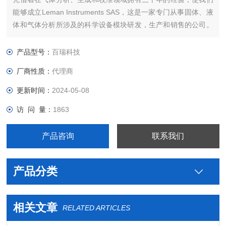
能够成立Leman Instruments SAS，这是一家专门从事固体、液
体和气体分析所涉及的科学设备模块研发，生产和销售的公司。
公司主要生产地位于法国阿尔尚地区。主要产品包括实验室氮气
发生器，氢气发生器，氧气发生器，零级空气发生器等。
产品型号：
百瑞科技
厂商性质：
代理商
更新时间：
2024-05-08
访 问 量：
1863
产品咨询
联系我们
产品分类
相关文章
RELATED ARTICLES