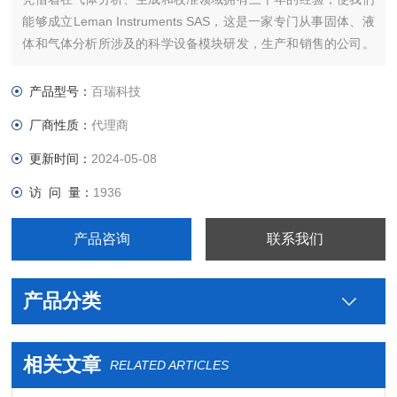
能够成立Leman Instruments SAS，这是一家专门从事固体、液
体和气体分析所涉及的科学设备模块研发，生产和销售的公司。
公司主要生产地位于法国阿尔尚地区。主要产品包括实验室氮气
发生器，氢气发生器，氧气发生器，零级空气发生器等。
产品型号：
百瑞科技
厂商性质：
代理商
更新时间：
2024-05-08
访 问 量：
1936
产品咨询
联系我们
产品分类
相关文章
RELATED ARTICLES