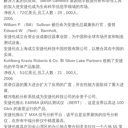
解决方案的供应商。Silicon Genetics 基因组学数据分析和管理工具
的加入使安捷伦成为生命科学信息学领域的市场。
净收入：72亿美元;员工人数：28，000人。
2005
William P. （Bill） Sullivan 被任命为安捷伦总裁兼执行官，接替
Edward W. （Ned） Barnholt。
安捷伦成立合资企业成都仪器事业部，为中国和全球市场开发和制造
测试设备。
安捷伦在上海成立安捷伦科技中国控股有限公司，以整合其在中国的
实体。
Kohlberg Kravis Roberts & Co. 和 Silver Lake Partners 收购了安捷
伦的半导体产品集团。
净收入：51亿美元;员工人数：21，000人。
2006
质谱仪器的重大进步扩大了应用的广度，并在性能方面取得了重大进
展。
横河电机分析系统成为安捷伦科技公司的全资子公司。
安捷伦推出 E4898A 误码比测试仪 （BERT），这是业界以高达 100
Gb/s 的速度运行的产品。
安捷伦推出了 MXA 信号分析平台，该平台是业界最快的信号分析
仪，在所有中端分析仪中精度最高。
安捷伦将其在旧金山湾区的办公地点整合到圣克拉拉一个占地 55 英