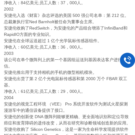
净收入：84亿美元;员工人数：37，000人。
2002
安捷伦入选《财富》杂志评选的美国 500 强公司名单：第 212 位。
总裁兼执行官Ned Barnholt被任命为董事会主席。
安捷伦收购了RedSwitch，为安捷伦的产品组合增添了InfiniBand和
RapidIO方面的专业知识。
安捷伦在全球运送超过 1 亿个光学鼠标传感器组件。
净收入：60亿美元;员工人数：36，000人。
2003
该公司在单个微阵列上的第一个基因组运送到基因表达客户进行评
估。
安捷伦推出用于支持相机的手机的微型相机模块。
安捷伦出货了第 2 亿个光电鼠标传感器和第 2000 万个 FBAR 双工
器。
净收入：61亿美元;员工人数：29，000人。
2004
安捷伦的视觉工程环境 （VEE） Pro 系统开发软件为测试火星探测
漫游车中的通信设备提供了接口。
安捷伦的创新使 DNA 微阵列能够更精确、更全面地识别和定位导致
癌症和发育障碍的遗传改变，从而在研究和诊断领域创造新的应用。
安捷伦收购了 Silicon Genetics，这是一家为生命科学发现提供软件