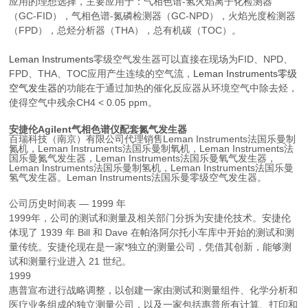
应用的理想选择，主要应用于：气相色谱-氢火焰离子化检测器
（GC-FID），气相色谱-氮磷检测器（GC-NPD），火焰光度检测器
（FPD），总烃分析器（THA），总有机碳（TOC）。
Leman Instruments
零级空气发生器可以直接在现场为FID、NPD、
FPD、THA、TOC应用产生连续的空气流，
Leman Instruments零级
空气发生器
的功能在于通过加热的催化反应器从环境空气中除去烃，
使得空气中残余CH4 < 0.05 ppm。
安捷伦Agilent气相色谱仪配套氮气发生器
百瑞科技（南京）有限公司代理销售Leman Instruments法国乐曼
制
氮机
，
Leman Instruments法国乐曼
制氧机，
Leman Instruments法
国乐曼
氮气发生器，
Leman Instruments法国乐曼
氧气发生器，
Leman Instruments法国乐曼
制氢机，
Leman Instruments法国乐曼
氢气发生器。Leman Instruments法国乐曼零级空气发生器。
公司历史时间表 — 1999 年
1999年，公司的测试和测量及相关部门分拆为安捷伦技术。安捷伦
体现了 1939 年 Bill 和 Dave 在帕洛阿尔托小车库中开始的测试和测
量传统。安捷伦现在是一家*独立的测量公司，凭借其创新，能够测
试和测量行业进入 21 世纪。
1999
惠普宣布进行战略调整，以创建一家由测试和测量组件、化学分析和
医疗业务组成的独立测量公司，以及一家包括惠普所有计算、打印和