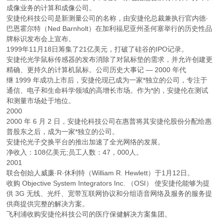
成像业务的计算和成像公司。
安捷伦科技公司是新测量公司的名称，由安捷伦总裁兼执行官内德·
巴恩霍尔特（Ned Barnholt）在加利福尼亚州圣何塞举行的历史性品
牌标识发布会上宣布。
1999年11月18日筹集了21亿美元，打破了硅谷的IPO记录。
安捷伦光学鼠标传感器的发布消除了对鼠标垫的需求，并允许创建更
精确、更持久的计算机鼠标。公司历史大事记 — 2000 年代
继 1999 年成功上市后，安捷伦现已成为一家*独立的公司，专注于
通信、电子和生命科学领域的高增长市场。作为*的，安捷伦在测试
和测量市场处于地位。
2000
2000 年 6 月 2 日，安捷伦科技公司在惠普将其安捷伦股份分配给惠
普股东之后，成为一家*独立的公司。
安捷伦光子交换平台的推出加速了全光网络的发展。
净收入：108亿美元;员工人数：47，000人。
2001
联合创始人威廉·R·休利特（William R. Hewlett）于1月12日。
收购 Objective System Integrators Inc. （OSI） 使安捷伦能够为提
供 3G 无线、光纤、宽带互联网协议和分组语音网络及服务的服务提
供商提供完整的解决方案。
飞利浦收购安捷伦科技公司的医疗保健解决方案集团。