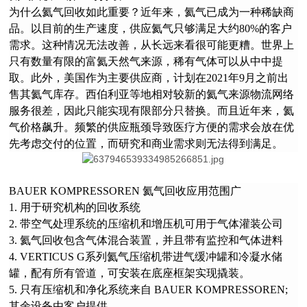
为什么氦气回收如此重要？近年来，氦气已成为一种稀缺商
品。以目前的生产速度，供应氦气只够满足大约80%的客户
需求。这种情况无法改善，
从长远来看
很可能更糟。世界上
只有数量有限的富氦天然气来源，稀有气体可以从中中提
取。此外，美国作为主要供应商，计划在2021年9月之前出
售其氦气库存。西伯利亚等地相对较新的氦气来源物流网络
服务很差，因此只能实现有限部分只替换。而且近年来，氦
气价格飙升。频繁的供应瓶颈导致医疗方便的需求会放在优
先考虑交付的位置，而研究和商业需求则无法得到满足。
BAUER KOMPRESSOREN 氦气回收应用范围广
1. 用于研究机构的回收系统
2. 带空气处理系统的压缩机和增压机可用于气体灌装公司
3. 氦气回收包含气体混合装置，并且带有监控和气体进料
4. VERTICUS G系列氦气压缩机带进气缓冲罐和冷凝水储
罐，配有所有管道，可安装在底座框架实现撬装。
5.
只有压缩机和净化系统来自
BAUER KOMPRESSOREN;
其余设备由客户提供。