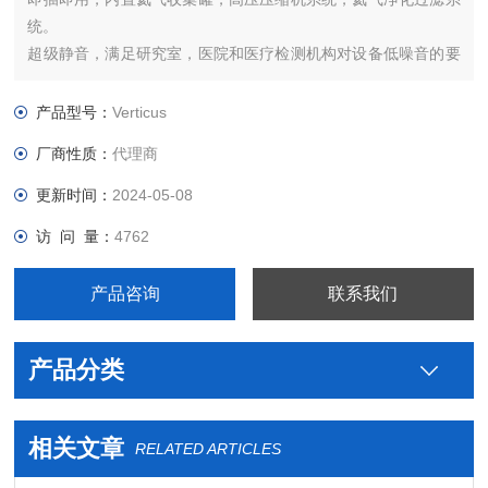
统。
超级静音，满足研究室，医院和医疗检测机构对设备低噪音的要
求。
智能控制系统带远程监控功能。
产品型号：
Verticus
厂商性质：
代理商
更新时间：
2024-05-08
访 问 量：
4762
产品咨询
联系我们
产品分类
相关文章
RELATED ARTICLES