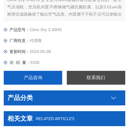
气压缩机，空压机内置不锈钢储气罐抗菌防腐，以及0.01um高
精密过滤器确保了输出空气品质。内置膜干干机不仅可以使输出
空气的干燥度达到露点-40℃，同时亦可保证无停顿的S1持续工
作，核磁共振仪器提供样品出入超导磁体所需要的高品质压缩空
产品型号：
Clinic Dry 3.40HS
气。
厂商性质：
代理商
更新时间：
2024-05-08
访 问 量：
5330
产品咨询
联系我们
产品分类
相关文章
RELATED ARTICLES