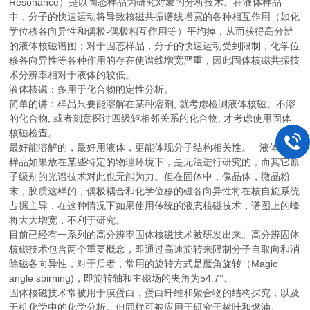
Resonance）是以固态样品为研究对象的分析技术。在液体样品
中，分子的快速运动将导致核磁共振谱线增宽的各种相互作用（如化
学位移各向异性和偶极-偶极相互作用等）平均掉，从而获得高分辨
的液体核磁谱图；对于固态样品，分子的快速运动受到限制，化学位
移各向异性等各种作用的存在使谱线增宽严重，因此固体核磁共振技
术分辨率相对于液体的较低。
液体核磁：多用于化合物的定性分析。
简单的讲：样品只要能溶解在某种溶剂
,
就考虑检测液体核磁。不溶
的化合物
,
或者刻意探讨四级矩相邻关系的化合物
,
才考虑使用固体
核磁检查。
最好能溶解的，最好用液体，更能体现分子结构相关性。
液体核磁
样品如果放在某些特定的物理环境下，是无法进行研究的，而其它原
子级别的光谱技术对此也无能为力。但在固体中，像晶体，微晶粉
末，胶质这样的，偶极耦合和化学位移的磁各向异性将在核自旋系统
占据主导，在这种情况下如果使用传统的液态核磁技术，谱图上的峰
将大大增宽，不利于研究。
目前已经有一系列的高分辨率固体核磁技术被研发出来。高分辨固体
核磁技术包含两个重要概念，即通过高速旋转来限制分子自取向和消
除磁各向异性，对于后者，常用的旋转方式是魔角旋转（
Magic
angle spirning)
，即旋转轴和主磁场的夹角为
54.7°
。
固体核磁技术常被用于膜蛋白，蛋白纤维和聚合物的结构探究，以及
无机化学中的化学分析。但同样可被应用于研究于树叶和燃油。