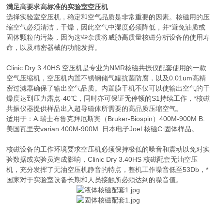
满足高要求高标准的实验室空压机
选择实验室空压机，稳定和空气品质是非常重要的因素。核磁用的压
缩空气必须清洁，干燥，因此空气中湿度必须降低，并*避免油质或
固体颗粒的污染，因为这些杂质将威胁高质量核磁分析设备的使用寿
命，以及精密器械的功能发挥。
Clinic Dry 3.40HS 空压机是专业为NMR核磁共振仪配套使用的一款
空气压缩机，空压机内置不锈钢储气罐抗菌防腐，以及0.01um高精
密过滤器确保了输出空气品质。内置膜干机不仅可以使输出空气的干
燥度达到压力露点-40℃，同时亦可保证无停顿的S1持续工作，*核磁
共振仪器提供样品出入超导磁体所需要的高品质压缩空气。
适用于：A:瑞士布鲁克拜厄斯宾（Bruker-Biospin）400M-900M B:
美国瓦里安varian 400M-900M 日本电子Joel 核磁C:固体样品。
核磁设备的工作环境要求空压机必须保持极低的噪音和震动以免对实
验数据或实验员造成影响，Clinic Dry 3.40HS 核磁配套无油空压
机，充分发挥了无油空压机静音的特点，整机工作噪音低至53Db，*
国家对于实验室设备长期和人员接触所必须达到的噪音值。