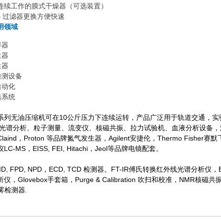
载下连续工作的膜式干燥器（可选装置）
 – 过滤器更换方便快速
用领域
样器
生器
生器
检测设备
自动化
选系统
静音系列无油压缩机可在10公斤压力下连续运转，产品广泛用于轨道交通，
 光谱分析、粒子测量、流变仪、核磁共振、拉力试验机、血液分析设备，
，Claind，Proton 等品牌氮气发生器，Agilent安捷伦，Thermo Fishe
C-MS，EISS, FEI, Hitachi，Jeol等品牌电镜配套。
FID, FPD, NPD，ECD, TCD 检测器。FT-IR傅氏转换红外线光谱分析仪
仪，Glovebox手套箱，Purge & Calibration 吹扫和校准，NMR
雾检测器.