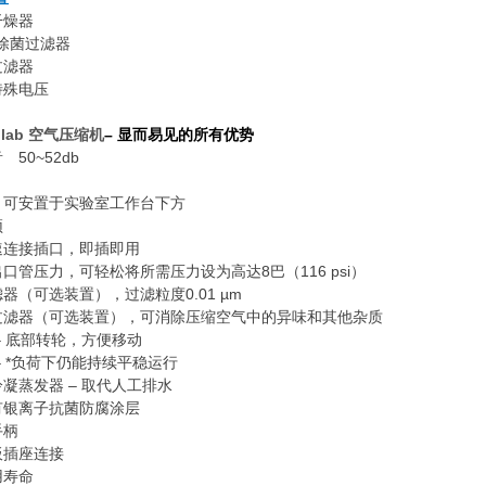
干燥器
µm除菌过滤器
过滤器
特殊电压
colab 空气压缩机
– 显而易见的所有优势
 50~52db
小，可安置于实验室工作台下方
颖
快速连接插口，即插即用
出口管压力，可轻松将所需压力设为高达8巴（116 psi）
滤器（可选装置），过滤粒度0.01 µm
炭过滤器（可选装置），可消除压缩空气中的异味和其他杂质
 – 底部转轮，方便移动
 – *负荷下仍能持续平稳运行
冷凝蒸发器 – 取代人工排水
涂有银离子抗菌防腐涂层
手柄
板插座连接
用寿命