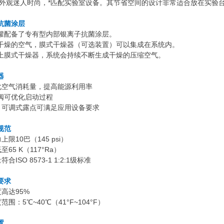
外观迷人时尚，*匹配实验室设备。其节省空间的设计非常适合放在实验
抗菌涂层
罐配备了专有型内部银离子抗菌涂层。
干燥的空气，膜式干燥器（可选装置）可以集成在系统内。
上膜式干燥器，系统会持续不断生成干燥的压缩空气。
器
净化空气消耗量，提高能源利用率
压阀可优化启动过程
性：可调式露点可满足应用设备要求
规范
上限10巴（145 psi）
至65 K（117°Ra）
符合ISO 8573-1 1:2:1级标准
要求
度高达95%
范围：5℃~40℃（41°F~104°F）
置