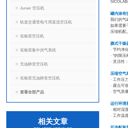
SICOLAB
Junair 空压机
罐内涂有
我们的气
轨道交通受电弓用直流空压机
如果需要
压缩机配
实验室空压机
膜式干燥
· 节约
实验室集中供气系统
· *的限
· 灵活
无油静音空压机
压缩空气
实验室无油静音空压机
· 工作压力
· 露点可低
· 空气质量
查看全部产品
运行环境
· 相对湿
· 工作温度
相关文章
可选配装