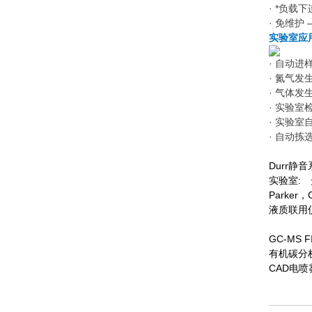
· *负
· 免维护
实验室应
· 自动进
· 氮气发
· 气体发
· 实验室
· 实验室
· 自动拣
Durr
实验室:
Parker
液质联用仪L
GC-MS 
有机碳分析
CAD电喷