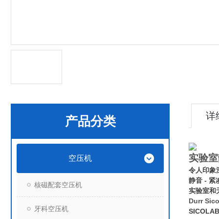
详
产品分类
实验室静
空压机
令人印象
静音 - 紧
核磁配套空压机
实验室和
Durr Si
牙科空压机
SICOLA