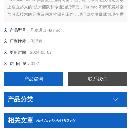
上建立起来的*技术团队和专业知识背景，Flairmo 不断开展对空
气分离技术的开发及创造性研究工作，现已成功发展成为现今世
界上重要的气体发生器制造商之一。公司总部设在丹麦奥尔堡。
10多年来， Flairmo一直从事压缩机和氮气发生器的制造。
产品型号：
丹麦进口Flairmo
厂商性质：
代理商
更新时间：
2024-05-07
访 问 量：
3131
产品咨询
联系我们
产品分类
相关文章
RELATED ARTICLES