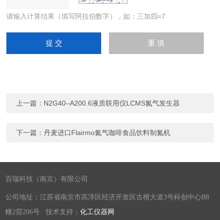
请输入计算结果（填写阿拉伯数字），如：三加四=7
上一篇：
N2G40–A200.6液质联用仪LCMS氮气发生器
下一篇：
丹麦进口Flairmo氮气咖啡食品饮料制氮机
百瑞科技（南京）有限公司
公司地址：江苏省南京市高淳区经济开发区古檀大道3号科创中心B8
幢2层206号 技术支持：
化工仪器网