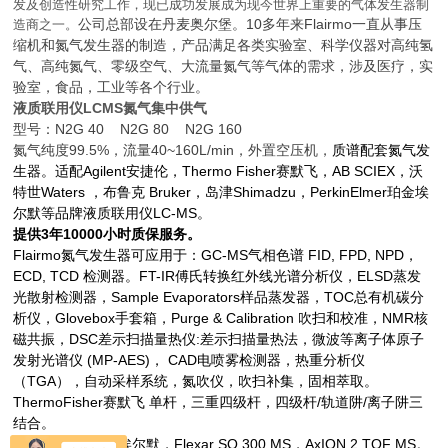
发及创造性研究工作，现已成功发展成为现今世界上重要的气体发生器制
公司总部设在丹麦奥尔堡。10多年来
Flairmo
一直从事压
造商之一。
缩机和氮气发生器的制造，产品满足各类实验室、科学仪器对高纯氢
气、高纯氮气、零级空气、大流量氮气等气体的需求，涉及医疗，实
验室，食品，工业等各个行业。
液质联用仪LCMS氮气集中供气
型号：N2G 40 N2G 80 N2G 160
氮气纯度99.5%，流量40~160L/min，外置空压机，
质谱配套氮气发
生器。适配Agilent安捷伦，Thermo Fisher赛默飞，AB SCIEX，沃
特世Waters ，布鲁克 Bruker，岛津Shimadzu，PerkinElmer珀金埃
尔默等品牌液质联用仪LC-MS。
提供3年10000小时质保服务。
Flairmo
氮气发生器可应用于：GC-MS气相色谱 FID, FPD, NPD，
ECD, TCD 检测器。FT-IR傅氏转换红外线光谱分析仪，ELSD蒸发
光散射检测器，Sample Evaporators样品蒸发器，TOC总有机碳分
析仪，Glovebox手套箱，Purge & Calibration 吹扫和校准，NMR核
磁共振，DSC差示扫描量热仪:差示扫描量热法，微波等离子体原子
发射光谱仪 (MP-AES)， CAD电喷雾检测器，热重分析仪
（TGA），自动采样系统，氮吹仪，吹扫补集，固相萃取。
ThermoFisher
赛默飞 单杆，三重四级杆，四级杆/轨道阱/离子阱三
结合。
PerkinElmer
珀金埃尔默，Flexar SQ 300 MS，AxION 2 TOF MS。