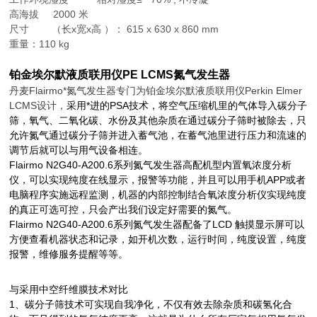
高海拔 2000 米
尺寸 （长x宽x高 ）： 615 x 630 x 860 mm
重量：110 kg
铂金埃尔默液质联用仪PE LCMS氮气发生器
丹麦
Flairmo
*氮气发生器专门为铂金埃尔默液质联用仪Perkin Elmer
LCMS
设计，
采用*进的
PSA
技术，将空气压缩机里的气体导入碳分子
筛，氧气、二氧化碳、水份及其他杂质在通过碳分子筛时被除去，只
允许氮气通过碳分子筛并进入蓄气池，在蓄气池里进行压力和流速的
调节后就可以与用气设备相连。
Flairmo N2G40-A200.6
系列氮气发生器
高配机型内置氧浓度分析
仪，可以实现纯度在线显示，报警等功能，并且可以用手机
APP
或者
电脑程序实施远程监测，机器的内部控制结合氧浓度分析仪实现纯度
的真正可选可控，只会产出我们设定好需要的氮气。
Flairmo N2G40-A200.6
系列氮气发生器配备了
LCD
触摸显示屏可以
方便查看机器状态和记录，如开机次数，运行时间，纯度设置，纯度
报警，维修服务提醒等等。
与采用中空纤维膜技术对比
1
、碳分子筛技术可实现自我净化，不仅有效去除杂质和碳氢化合