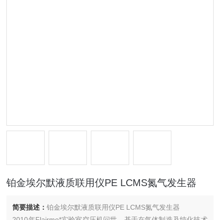
铂金埃尔默液质联用仪PE LCMS氮气发生器
简要描述：
铂金埃尔默液质联用仪PE LCMS氮气发生器
2010年Flairmo*实验室空压机问世，基于在气体制造及纯化技术