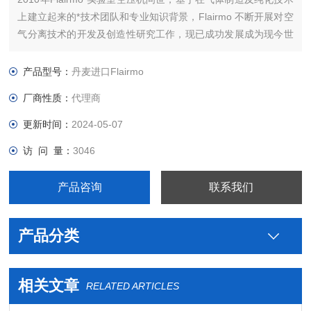
上建立起来的*技术团队和专业知识背景，Flairmo 不断开展对空
气分离技术的开发及创造性研究工作，现已成功发展成为现今世
界上重要的气体发生器制造商之一。公司总部设在丹麦奥尔堡。
10多年来， Flairmo一直从事压缩机和氮气发生器的制造。
产品型号：
丹麦进口Flairmo
厂商性质：
代理商
更新时间：
2024-05-07
访 问 量：
3046
产品咨询
联系我们
产品分类
相关文章
RELATED ARTICLES