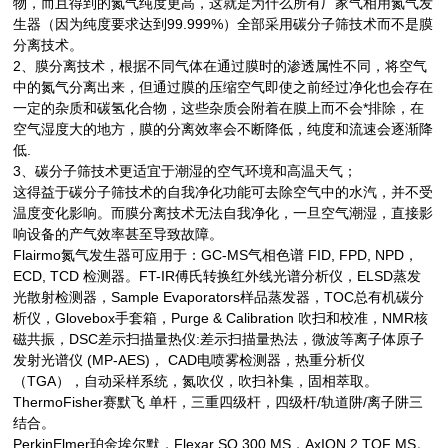
物，而且得到的氮气纯度更高，这就是为什么所有厂家气相用氮气发
生器（因为纯度要求达到
99.999%
）全部采用碳分子筛技术而不是膜
分离技术。
2
、膜分离技术，根据不同气体在通过膜时的渗透属性不同，将空气
中的氮气分离出来，但通过膜的压缩空气即使之前经过净化也会存在
一定的杂质和碳氢化合物，这些杂质会附着在膜上而不会*排除，在
空气湿度大的地方，膜的分离效率会不断降低，纯度和流速会逐渐降
低
.
3
、碳分子筛技术更适宜于潮湿的空气环境和高温天气；
这得益于碳分子筛技术的自我净化功能可去除空气中的水汽，并不受
温度变化影响。而膜分离技术无法自我净化，一旦空气潮湿，直接影
响设备的产气效率甚至导致故障。
Flairmo
氮气发生器可应用于：GC-MS气相色谱 FID, FPD, NPD，
ECD, TCD 检测器。FT-IR傅氏转换红外线光谱分析仪，ELSD蒸发
光散射检测器，Sample Evaporators样品蒸发器，TOC总有机碳分
析仪，Glovebox手套箱，Purge & Calibration 吹扫和校准，NMR核
磁共振，DSC差示扫描量热仪:差示扫描量热法，微波等离子体原子
发射光谱仪 (MP-AES)， CAD电喷雾检测器，热重分析仪
（TGA），自动采样系统，氮吹仪，吹扫补集，固相萃取。
ThermoFisher
赛默飞 单杆，三重四级杆，四级杆/轨道阱/离子阱三
结合。
PerkinElmer
珀金埃尔默，Flexar SQ 300 MS，AxION 2 TOF MS。