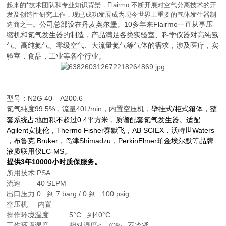
起来的*技术团队和专业知识背景，Flairmo 不断开展对空气分离技术的开
发及创造性研究工作，现已成功发展成为现今世界上重要的气体发生器制
公司总部设在丹麦奥尔堡。10多年来
Flairmo
一直从事压
造商之一。
缩机和氮气发生器的制造，产品满足各类实验室、科学仪器对高纯氢
气、高纯氮气、零级空气、大流量氮气等气体的需求，涉及医疗，实
验室，食品，工业等各个行业。
型号：
N2G 40 – A200.6
氮气纯度99.5%，流量40L/min，内置空压机，
壁挂式/柜式箱体，整
套系统占地面积不超过0.4平方米
，
质谱配套氮气发生器。适配
Agilent安捷伦，Thermo Fisher赛默飞，AB SCIEX，沃特世Waters
，布鲁克 Bruker，岛津Shimadzu，PerkinElmer珀金埃尔默等品牌
液质联用仪LC-MS。
提供3年10000小时质保服务。
所用技术 PSA
流速 40 SLPM
出口压力 0 到 7 barg / 0 到 100 psig
空压机 内置
操作环境温度 5°C 到40°C
工作环境湿度 相对湿度≤ 70% , 不冷凝