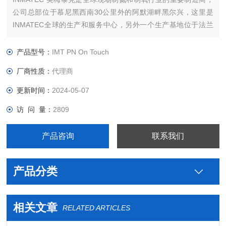
公司总部位于慕尼黑西南30公里外的阿默湖畔黑尔兴，这里是
INMATEC全球的生产和服务中心，另外一个生产基地位于法兰
克福。同时INMATEC在中东和亚洲也有销售和服务公司。
INMATEC产品的研发和生产均在德国，各地均有INMATEC的产
产品型号：
IMT PN On Touch
品在使用。
厂商性质：
代理商
更新时间：
2024-05-07
访 问 量：
2809
产品咨询
联系我们
产品分类
相关文章
RELATED ARTICLES