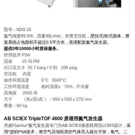
型号：
N2G 15
氮气纯度99.5%，流量30L/min，外置空压机，
壁挂式/柜式箱体，整
套系统占地面积不超过0.5平方米
，
质谱配套氮气发生器。
提供3年10000小时质保服务。
所用技术 PSA
流速 15 SLPM
出口压力 0 到 7 barg / 0 到 100 psig
空压机 内置
操作环境温度 5°C 到40°C
工作环境湿度 相对湿度≤ 70% , 不冷凝
高海拔 2000 米
尺寸 （长x宽x高 ）：650 x 550 x 275 mm
重量：60 kg
AB SCIEX TripleTOF 4600 质谱用氮气发生器
丹麦
Flairmo
*氮气发生器专门为AB SCIEX液质联用仪
LCMS
设计，
采
用*进的
PSA
技术，将空气压缩机里的气体导入碳分子筛，氧气、二