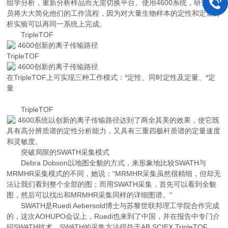
组学分析，重新分析样品而无需切换平台。使用4600系统，研究人
员将大大简化他们的工作流程，因为对大量生物样本的定性和定量分
析实验可以再同一系统上完成。
TripleTOF
4600创新的离子传输路径
TripleTOF
4600创新的离子传输路径
在TripleTOF上可实现三种工作模式：*定性、同时定性及定量、*定
量
TripleTOF
4600系统以创新的离子传输路径达到了两全其美的效果，使它既
具有高分辨质谱的定性分析能力，又具有三重四极杆质谱的定量速度
和灵敏度。
突破局限的SWATH采集模式
Debra Dobson以地图全貌的方式，来形象地比较SWATH与
MRMHR采集模式的不同，她说：“MRMHR采集虽然很精细，但却无
法让我们看到整个全部的图；而用SWATH采集，首先可以看到全貌
图，然后可以找出和MRMHR采集同样的详细图谱。"
SWATH是Ruedi Aebersold博士与苏黎世联邦理工学院合作完成
的，这次AOHUPO会议上，Ruedi也来到了中国，并在报告中专门介
绍SWATH技术。SWATH的采集方法得益于AB SCIEX TripleTOF