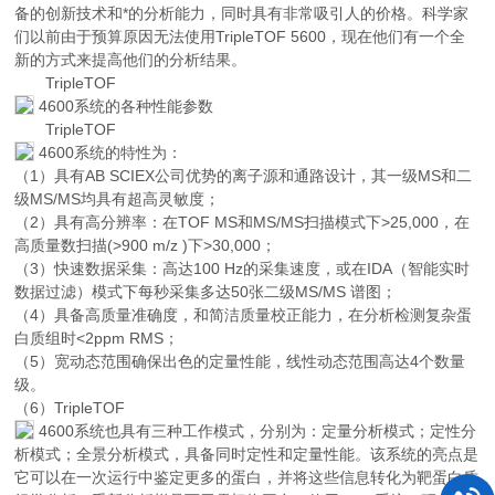
备的创新技术和*的分析能力，同时具有非常吸引人的价格。科学家
们以前由于预算原因无法使用TripleTOF 5600，现在他们有一个全
新的方式来提高他们的分析结果。
TripleTOF
4600系统的各种性能参数
TripleTOF
4600系统的特性为：
（1）具有AB SCIEX公司优势的离子源和通路设计，其一级MS和二
级MS/MS均具有超高灵敏度；
（2）具有高分辨率：在TOF MS和MS/MS扫描模式下>25,000，在
高质量数扫描(>900 m/z )下>30,000；
（3）快速数据采集：高达100 Hz的采集速度，或在IDA（智能实时
数据过滤）模式下每秒采集多达50张二级MS/MS 谱图；
（4）具备高质量准确度，和简洁质量校正能力，在分析检测复杂蛋
白质组时<2ppm RMS；
（5）宽动态范围确保出色的定量性能，线性动态范围高达4个数量
级。
（6）TripleTOF
4600系统也具有三种工作模式，分别为：定量分析模式；定性分
析模式；全景分析模式，具备同时定性和定量性能。该系统的亮点是
它可以在一次运行中鉴定更多的蛋白，并将这些信息转化为靶蛋白质