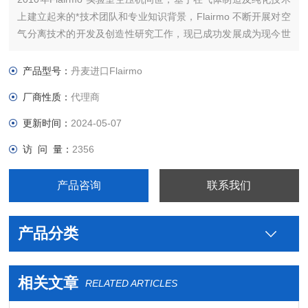
上建立起来的*技术团队和专业知识背景，Flairmo 不断开展对空
气分离技术的开发及创造性研究工作，现已成功发展成为现今世
界上重要的气体发生器制造商之一。公司总部设在丹麦奥尔堡。
10多年来， Flairmo一直从事压缩机和氮气发生器的制造。
产品型号：
丹麦进口Flairmo
厂商性质：
代理商
更新时间：
2024-05-07
访 问 量：
2356
产品咨询
联系我们
产品分类
相关文章
RELATED ARTICLES