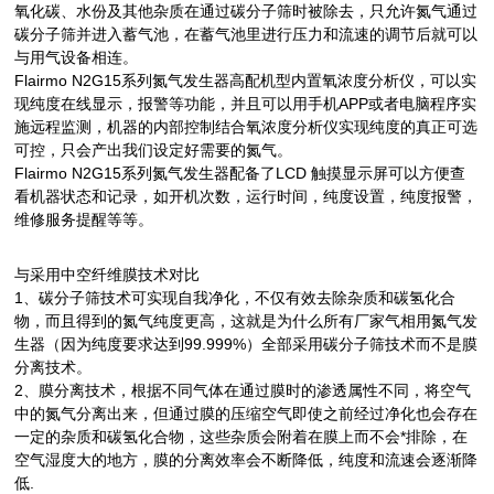
氧化碳、水份及其他杂质在通过碳分子筛时被除去，只允许氮气通过
碳分子筛并进入蓄气池，在蓄气池里进行压力和流速的调节后就可以
与用气设备相连。
Flairmo N2G15
系列氮气发生器
高配机型内置氧浓度分析仪，可以实
现纯度在线显示，报警等功能，并且可以用手机
APP
或者电脑程序实
施远程监测，机器的内部控制结合氧浓度分析仪实现纯度的真正可选
可控，只会产出我们设定好需要的氮气。
Flairmo N2G15
系列氮气发生器配备了
LCD
触摸显示屏可以方便查
看机器状态和记录，如开机次数，运行时间，纯度设置，纯度报警，
维修服务提醒等等。
与采用中空纤维膜技术对比
1
、碳分子筛技术可实现自我净化，不仅有效去除杂质和碳氢化合
物，而且得到的氮气纯度更高，这就是为什么所有厂家气相用氮气发
生器（因为纯度要求达到
99.999%
）全部采用碳分子筛技术而不是膜
分离技术。
2
、膜分离技术，根据不同气体在通过膜时的渗透属性不同，将空气
中的氮气分离出来，但通过膜的压缩空气即使之前经过净化也会存在
一定的杂质和碳氢化合物，这些杂质会附着在膜上而不会*排除，在
空气湿度大的地方，膜的分离效率会不断降低，纯度和流速会逐渐降
低
.