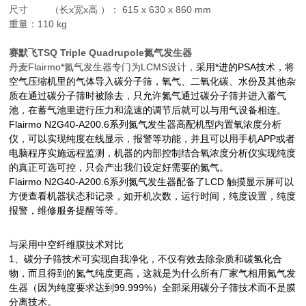
尺寸 （长x宽x高 ）： 615 x 630 x 860 mm
重量：110 kg
赛默飞TSQ Triple Quadrupole氮气发生器
丹麦
Flairmo
*氮气发生器专门为
LCMS
设计，
采用*进的PSA技术，将
空气压缩机里的气体导入碳分子筛，氧气、二氧化碳、水份及其他杂
质在通过碳分子筛时被除去，只允许氮气通过碳分子筛并进入蓄气
池，在蓄气池里进行压力和流速的调节后就可以与用气设备相连。
Flairmo N2G40-A200.6系列氮气发生器高配机型内置氧浓度分析
仪，可以实现纯度在线显示，报警等功能，并且可以用手机
APP
或者
电脑程序实施远程监测，机器的内部控制结合氧浓度分析仪实现纯度
的真正可选可控，只会产出我们设定好需要的氮气。
Flairmo N2G40-A200.6系列氮气发生器配备了
LCD
触摸显示屏可以
方便查看机器状态和记录，如开机次数，运行时间，纯度设置，纯度
报警，维修服务提醒等等。
与采用中空纤维膜技术对比
1、碳分子筛技术可实现自我净化，不仅有效去除杂质和碳氢化合
物，而且得到的氮气纯度更高，这就是为什么所有厂家气相用氮气发
生器（因为纯度要求达到
99.999%
）全部采用碳分子筛技术而不是膜
分离技术。