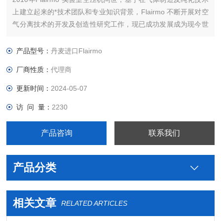
上建立起来的*技术团队和专业知识背景，Flairmo 不断开展对空
气分离技术的开发及创造性研究工作，现已成功发展成为现今世
界上重要的气体发生器制造商之一。公司总部设在丹麦奥尔堡。
10多年来， Flairmo一直从事压缩机和氮气发生器的制造。
产品型号：
丹麦进口Flairmo
厂商性质：
代理商
更新时间：
2024-05-07
访 问 量：
2230
产品咨询
联系我们
产品分类
相关文章
RELATED ARTICLES