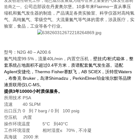
发及创造性研究工作，现已成功发展成为现今世界上重要的气体发生器制
公司总部设在丹麦奥尔堡。10多年来
Flairmo一直从事压
造商之一。
缩机和氮气发生器的制造，产品满足各类实验室、科学仪器对高纯氢
气、高纯氮气、零级空气、大流量氮气等气体的需求，涉及医疗，实
验室，食品，工业等各个行业。
型号：N2G 40 – A200.6
氮气纯度99.5%，流量40L/min，内置空压机，
壁挂式/柜式箱体，整
套系统占地面积不超过0.4平方米
，
质谱配套氮气发生器。适配
Agilent安捷伦，Thermo Fisher赛默飞，AB SCIEX，沃特世Waters
，布鲁克 Bruker，岛津Shimadzu，PerkinElmer珀金埃尔默等品牌
液质联用仪LC-MS。
提供3年10000小时质保服务。
所用技术 PSA
流速 40 SLPM
出口压力 0 到 7 barg / 0 到 100 psig
空压机 内置
操作环境温度 5°C 到40°C
工作环境湿度 相对湿度≤ 70% , 不冷凝
高海拔 2000 米