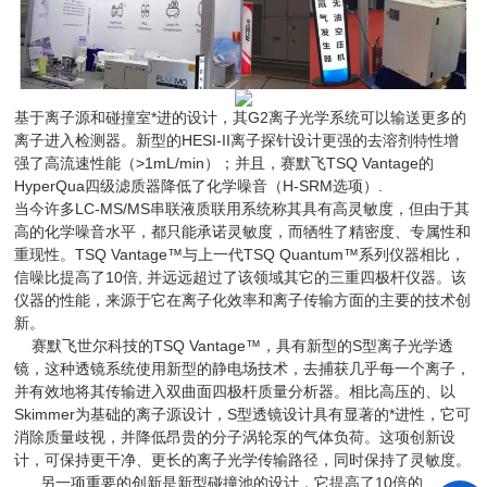
基于离子源和碰撞室*进的设计，其G2离子光学系统可以输送更多的
离子进入检测器。新型的HESI-II离子探针设计更强的去溶剂特性增
强了高流速性能（>1mL/min）；并且，赛默飞TSQ Vantage的
HyperQua四级滤质器降低了化学噪音（H-SRM选项）.
当今许多LC-MS/MS串联液质联用系统称其具有高灵敏度，但由于其
高的化学噪音水平，都只能承诺灵敏度，而牺牲了精密度、专属性和
重现性。TSQ Vantage™与上一代TSQ Quantum™系列仪器相比，
信噪比提高了10倍, 并远远超过了该领域其它的三重四极杆仪器。该
仪器的性能，来源于它在离子化效率和离子传输方面的主要的技术创
新。
赛默飞世尔科技的TSQ Vantage™，具有新型的S型离子光学透
镜，这种透镜系统使用新型的静电场技术，去捕获几乎每一个离子，
并有效地将其传输进入双曲面四极杆质量分析器。相比高压的、以
Skimmer为基础的离子源设计，S型透镜设计具有显著的*进性，它可
消除质量歧视，并降低昂贵的分子涡轮泵的气体负荷。这项创新设
计，可保持更干净、更长的离子光学传输路径，同时保持了灵敏度。
另一项重要的创新是新型碰撞池的设计，它提高了10倍的