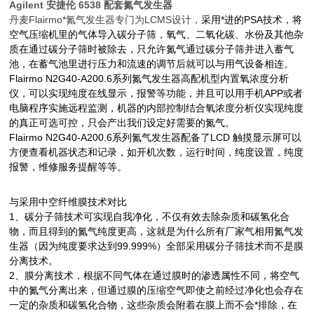
Agilent 安捷伦 6538 配套氮气发生器
丹麦
Flairmo
*氮气发生器专门为
LCMS
设计，
采用*进的PSA技术，将
空气压缩机里的气体导入碳分子筛，氧气、二氧化碳、水份及其他杂
质在通过碳分子筛时被除去，只允许氮气通过碳分子筛并进入蓄气
池，在蓄气池里进行压力和流速的调节后就可以与用气设备相连。
Flairmo N2G40-A200.6系列氮气发生器高配机型内置氧浓度分析
仪，可以实现纯度在线显示，报警等功能，并且可以用手机
APP
或者
电脑程序实施远程监测，机器的内部控制结合氧浓度分析仪实现纯度
的真正可选可控，只会产出我们设定好需要的氮气。
Flairmo N2G40-A200.6系列氮气发生器配备了
LCD
触摸显示屏可以
方便查看机器状态和记录，如开机次数，运行时间，纯度设置，纯度
报警，维修服务提醒等等。
与采用中空纤维膜技术对比
1、碳分子筛技术可实现自我净化，不仅有效去除杂质和碳氢化合
物，而且得到的氮气纯度更高，这就是为什么所有厂家气相用氮气发
生器（因为纯度要求达到
99.999%
）全部采用碳分子筛技术而不是膜
分离技术。
2、膜分离技术，根据不同气体在通过膜时的渗透属性不同，将空气
中的氮气分离出来，但通过膜的压缩空气即使之前经过净化也会存在
一定的
杂质和碳氢化合物，这些杂质会附着在膜上而不会*排除，在