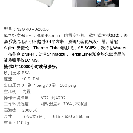
型号：N2G 40 – A200.6
氮气纯度99.5%，流量40L/min，内置空压机，
壁挂式/柜式箱体，整
套系统占地面积不超过0.4平方米
，
质谱配套氮气发生器。适配
Agilent安捷伦，Thermo Fisher赛默飞，AB SCIEX，沃特世Waters
，布鲁克 Bruker，岛津Shimadzu，PerkinElmer珀金埃尔默等品牌
液质联用仪LC-MS。
提供3年10000小时质保服务。
所用技术 PSA
流速 40 SLPM
出口压力 0 到 7 barg / 0 到 100 psig
空压机 内置
操作环境温度 5°C 到40°C
工作环境湿度 相对湿度≤ 70% , 不冷凝
高海拔 2000 米
尺寸 （长x宽x高 ）： 615 x 630 x 860 mm
重量：110 kg