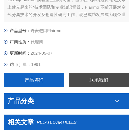
上建立起来的*技术团队和专业知识背景，Flairmo 不断开展对空
气分离技术的开发及创造性研究工作，现已成功发展成为现今世
界上重要的气体发生器制造商之一。公司总部设在丹麦奥尔堡。
10多年来， Flairmo一直从事压缩机和氮气发生器的制造。
产品型号：
丹麦进口Flairmo
厂商性质：
代理商
更新时间：
2024-05-07
访 问 量：
1991
产品咨询
联系我们
产品分类
相关文章
RELATED ARTICLES