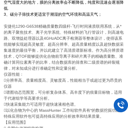
空气湿度大的地方，膜的分离效率会不断降低
，纯度和流速会逐渐降
低.
3、碳分子筛
技术更适宜于潮湿的空气环境和高温天气；
安捷伦1290-G6538精确质量数四级杆-飞行时间液质联用系统，从*
的离子聚焦技术、离子光学系统、特殊材料的飞行管设计，到高速电
路、双增益处理器以及4GHzADC离子检测器等整体设计，使得该系
统能够实现超高灵敏度、超高分辨率、超高质量精度以及超快数据采
集速度的最佳平衡，并以此建立了高清质谱新标准。作为高分辨质谱
技术，QTOF能够提供化合物前导离子和碎片离子的精确质量数、准
确计算同位素离子的比率，结合数据库的筛查和二级质谱的碎裂规
律，对未知成分进行准确定性和定量分析。
仪器性能：
分辨率高、质量精度高、灵敏度高，性能相当于或超过更为昂贵的
仪器
谱图动态范围宽，可分析复杂体系、高丰度下的痕量目标物，适用
于代谢组学等高要求分析。
快速采集能力可适用于超快速液相色谱。
以化合物为中心的 MassHunter 工作站软件具有*的数据挖掘功能，
特殊应用软件包可提高特殊应用的分析效率和结果质量。
【应用范围】