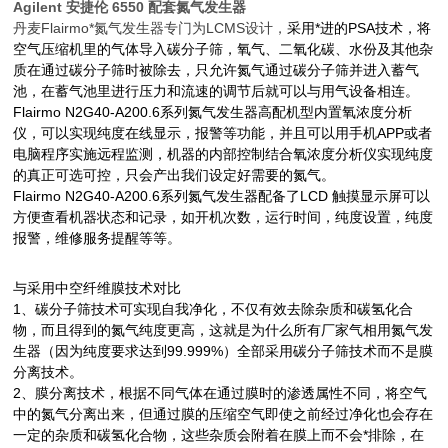
Agilent 安捷伦 6550 配套氮气发生器
丹麦
Flairmo
*氮气发生器专门为
LCMS
设计，
采用*进的PSA技术，将
空气压缩机里的气体导入碳分子筛，氧气、二氧化碳、水份及其他杂
质在通过碳分子筛时被除去，只允许氮气通过碳分子筛并进入蓄气
池，在蓄气池里进行压力和流速的调节后就可以与用气设备相连。
Flairmo N2G40-A200.6系列氮气发生器高配机型内置氧浓度分析
仪，可以实现纯度在线显示，报警等功能，并且可以用手机
APP
或者
电脑程序实施远程监测，机器的内部控制结合氧浓度分析仪实现纯度
的真正可选可控，只会产出我们设定好需要的氮气。
Flairmo N2G40-A200.6系列氮气发生器配备了
LCD
触摸显示屏可以
方便查看机器状态和记录，如开机次数，运行时间，纯度设置，纯度
报警，维修服务提醒等等。
与采用中空纤维膜技术对比
1、碳分子筛技术可实现自我净化，不仅有效去除杂质和碳氢化合
物，而且得到的氮气纯度更高，这就是为什么所有厂家气相用氮气发
生器（因为纯度要求达到
99.999%
）全部采用碳分子筛技术而不是膜
分离技术。
2、膜分离技术，根据不同气体在通过膜时的渗透属性不同，将空气
中的氮气分离出来，但通过膜的压缩空气即使之前经过净化也会存在
一定的
杂质和碳氢化合物，这些杂质会附着在膜上而不会*排除，在