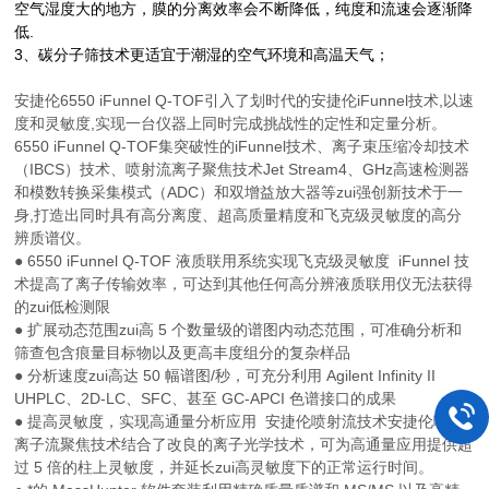
空气湿度大的地方，膜的分离效率会不断降低
，纯度和流速会逐渐降
低.
3、碳分子筛
技术更适宜于潮湿的空气环境和高温天气；
安捷伦6550 iFunnel Q-TOF引入了划时代的安捷伦iFunnel技术,以速
度和灵敏度,实现一台仪器上同时完成挑战性的定性和定量分析。
6550 iFunnel Q-TOF集突破性的iFunnel技术、离子束压缩冷却技术
（IBCS）技术、喷射流离子聚焦技术Jet Stream4、GHz高速检测器
和模数转换采集模式（ADC）和双增益放大器等zui强创新技术于一
身,打造出同时具有高分离度、超高质量精度和飞克级灵敏度的高分
辨质谱仪。
● 6550 iFunnel Q-TOF 液质联用系统实现飞克级灵敏度 iFunnel 技
术提高了离子传输效率，可达到其他任何高分辨液质联用仪无法获得
的zui低检测限
● 扩展动态范围zui高 5 个数量级的谱图内动态范围，可准确分析和
筛查包含痕量目标物以及更高丰度组分的复杂样品
● 分析速度zui高达 50 幅谱图/秒，可充分利用 Agilent Infinity II
UHPLC、2D-LC、SFC、甚至 GC-APCI 色谱接口的成果
● 提高灵敏度，实现高通量分析应用 安捷伦喷射流技术安捷伦喷射
离子流聚焦技术结合了改良的离子光学技术，可为高通量应用提供超
过 5 倍的柱上灵敏度，并延长zui高灵敏度下的正常运行时间。