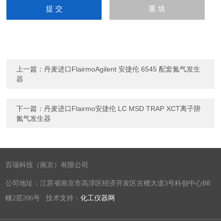
上一篇：
丹麦进口FlairmoAgilent 安捷伦 6545 配套氮气发生
器
下一篇：
丹麦进口Flairmo安捷伦 LC MSD TRAP XCT离子阱
氮气发生器
百瑞科技（南京）有限公司
公司地址：江苏省南京市高淳区经济开发区古檀大道3号科创中心B8
幢2层206号 技术支持：
化工仪器网