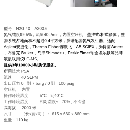
型号：N2G 40 – A200.6
氮气纯度99.5%，流量40L/min，内置空压机，
壁挂式/柜式箱体，整
套系统占地面积不超过0.4平方米
，
质谱配套氮气发生器。适配
Agilent安捷伦，Thermo Fisher赛默飞，AB SCIEX，沃特世Waters
，布鲁克 Bruker，岛津Shimadzu，PerkinElmer珀金埃尔默等品牌
液质联用仪LC-MS。
提供3年10000小时质保服务。
所用技术 PSA
流速 40 SLPM
出口压力 0 到 7 barg / 0 到 100 psig
空压机 内置
操作环境温度 5°C 到40°C
工作环境湿度 相对湿度≤ 70% , 不冷凝
高海拔 2000 米
尺寸 （长x宽x高 ）： 615 x 630 x 860 mm
重量：110 kg