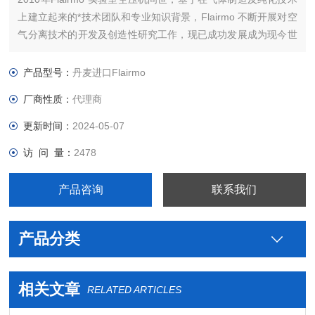
上建立起来的*技术团队和专业知识背景，Flairmo 不断开展对空
气分离技术的开发及创造性研究工作，现已成功发展成为现今世
界上重要的气体发生器制造商之一。公司总部设在丹麦奥尔堡。
10多年来， Flairmo一直从事压缩机和氮气发生器的制造。
产品型号：
丹麦进口Flairmo
厂商性质：
代理商
更新时间：
2024-05-07
访 问 量：
2478
产品咨询
联系我们
产品分类
相关文章
RELATED ARTICLES