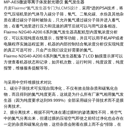
MP-AES微波等离子体发射光谱仪 氮气发生器
丹麦
Flairmo
*氮气发生器专门为
LCMS
设计，
采用*进的PSA技术，将
空气压缩机里的气体导入碳分子筛，氧气、二氧化碳、水份及其他杂
质在通过碳分子筛时被除去，只允许氮气通过碳分子筛并进入蓄气
池，在蓄气池里进行压力和流速的调节后就可以与用气设备相连。
Flairmo N2G40-A200.6系列氮气发生器高配机型内置氧浓度分析
仪，可以实现纯度在线显示，报警等功能，并且可以用手机
APP
或者
电脑程序实施远程监测，机器的内部控制结合氧浓度分析仪实现纯度
的真正可选可控，只会产出我们设定好需要的氮气。
Flairmo N2G40-A200.6系列氮气发生器配备了
LCD
触摸显示屏可以
方便查看机器状态和记录，如开机次数，运行时间，纯度设置，纯度
报警，维修服务提醒等等。
与采用中空纤维膜技术对比
1、碳分子筛技术可实现自我净化，不仅有效去除杂质和碳氢化合
物，而且得到的氮气纯度更高，这就是为什么所有厂家气相用氮气发
生器（因为纯度要求达到
99.999%
）全部采用碳分子筛技术而不是膜
分离技术。
2、膜分离技术，根据不同气体在通过膜时的渗透属性不同，将空气
中的氮气分离出来，但通过膜的压缩空气即使之前经过净化也会存在
一定的
杂质和碳氢化合物，这些杂质会附着在膜上而不会*排除，在