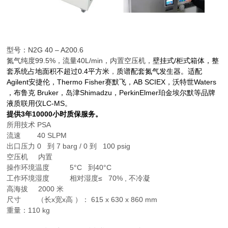
型号：N2G 40 – A200.6
氮气纯度99.5%，流量40L/min，内置空压机，
壁挂式/柜式箱体，整
套系统占地面积不超过0.4平方米
，
质谱配套氮气发生器。适配
Agilent安捷伦，Thermo Fisher赛默飞，AB SCIEX，沃特世Waters
，布鲁克 Bruker，岛津Shimadzu，PerkinElmer珀金埃尔默等品牌
液质联用仪LC-MS。
提供3年10000小时质保服务。
所用技术 PSA
流速 40 SLPM
出口压力 0 到 7 barg / 0 到 100 psig
空压机 内置
操作环境温度 5°C 到40°C
工作环境湿度 相对湿度≤ 70% , 不冷凝
高海拔 2000 米
尺寸 （长x宽x高 ）： 615 x 630 x 860 mm
重量：110 kg