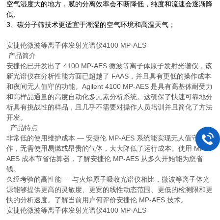
空气湿度大的地方，膜的分离效率会不断降低，纯度和
流速会逐渐降
低.
3、碳分子筛技术更适宜于潮湿的空气环境和高温天气；
安捷伦微波等离子体发射光谱仪4100 MP-AES
产品简介
安捷伦已开发出了 4100 MP-AES 微波等离子体原子发射光谱仪，该
新光谱仪在分析性能方面已超越了 FAAS，并且具有更低的操作成本
和夜间无人值守的功能。Agilent 4100 MP-AES 是具有高基体耐受力
和高样品通量的高度自动化多元素分析系统。这确保了快速可靠地分
析具有挑战性的样品，且几乎不需要对操作人员培训并且简化了方法
开发。
产品特点
非常低的使用维护成本 — 安捷伦 MP-AES 系统能实现无人值守操
作，无需使用易燃或昂贵的气体，大大降低了运行成本。使用 MP-
AES 成本节省估算器，了解安捷伦 MP-AES 从多久开始能为您省
钱。
久经考验的高性能 — 与火焰原子吸收光谱仪相比，微波等离子体光
源能够提供更高的灵敏度、更宽的线性动态范围、更低的检测限和更
快的分析速度。了解当前用户何评价安捷伦 MP-AES 技术。
安捷伦微波等离子体发射光谱仪4100 MP-AES