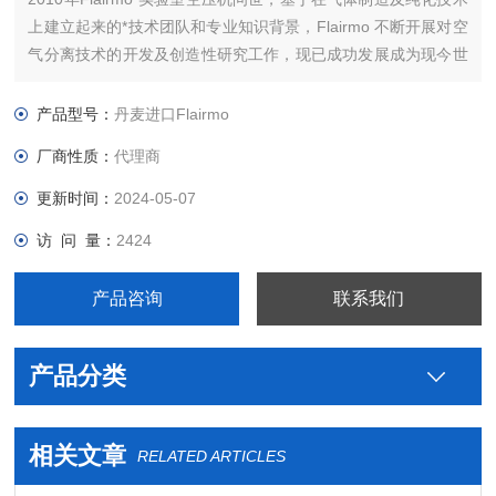
上建立起来的*技术团队和专业知识背景，Flairmo 不断开展对空
气分离技术的开发及创造性研究工作，现已成功发展成为现今世
界上重要的气体发生器制造商之一。公司总部设在丹麦奥尔堡。
10多年来， Flairmo一直从事压缩机和氮气发生器的制造。
产品型号：
丹麦进口Flairmo
厂商性质：
代理商
更新时间：
2024-05-07
访 问 量：
2424
产品咨询
联系我们
产品分类
相关文章
RELATED ARTICLES