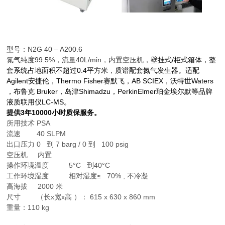
型号：N2G 40 – A200.6
氮气纯度99.5%，流量40L/min，内置空压机，
壁挂式/柜式箱体，整
套系统占地面积不超过0.4平方米
，
质谱配套氮气发生器。适配
Agilent安捷伦，Thermo Fisher赛默飞，AB SCIEX，沃特世Waters
，布鲁克 Bruker，岛津Shimadzu，PerkinElmer珀金埃尔默等品牌
液质联用仪LC-MS。
提供3年10000小时质保服务。
所用技术 PSA
流速 40 SLPM
出口压力 0 到 7 barg / 0 到 100 psig
空压机 内置
操作环境温度 5°C 到40°C
工作环境湿度 相对湿度≤ 70% , 不冷凝
高海拔 2000 米
尺寸 （长x宽x高 ）： 615 x 630 x 860 mm
重量：110 kg