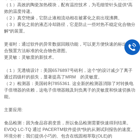
（１）高效的陶瓷加热模块，配有温控技术，为毛细管针头提供*高
效的温度传递。
（２）真空绝缘，它防止液相流动相在被雾化之前出现沸腾。
（３）雾化之前的液态冷却路径，它是防止一些对热不稳定化合物分
解*的装置。
更省时：通过软件的异常数据回顾功能，可以更方便快速的标出不符
合预置方法标准的化合物色谱图。
更灵敏：灵敏度的新技术。
（１）无透镜设计：美国6576897号砖利，这个*的设计减少了离子
通过四级杆的损失，显著提高了MRM 的灵敏度。
（２）检测器：美国砖利7855361. 这全新的检测器消除了对转换电
子倍增器的依赖，这电子倍增器顾及到负离子的灵敏度和快速切换功
能。
主要应用:
食品检测：因为食品容易变质，所以食品检测需要快速得到结果。
EVOQ LC-TQ 通过 PACERTM软件提供*快的从测试到报告的速度。
环境分析：我们提供小巧的、包含在线固相萃取(OLE)的