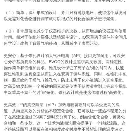
子和生物分子的分析能够轻易达到超高的灵敏度。其具有两大优势：
（１）简单，漏斗形式的设计，并且只有射频电压，使得这个系统可
以无需对化合物进行调节就可以很好的对化合物离子进行聚焦。
（２）非常显著地减少了仪器维护的次数，从而增加的仪器正常使用
时间。相对于传统的层叠式透镜漏斗设计，IQ双重离子漏斗的空间几
何学设计改善了背景气的移动，从而减少了表面污染。
更安心：基于锥孔设计的大气压电离（API）接口更加耐用，可以安
心分析基质复杂的样品。EVOQ的设计是追求高灵敏度、高稳定性、
操作简单和低维护要求。锥孔设计保证了离子在*短的时间内，快速
穿过锥孔到达真空室从而进入在双离子漏斗系统。同时，在锥孔中包
括一股反吹的干燥气（锥孔气）防止未离子化小液滴进入真空系统。
对高灵敏度影响一个关键的因素就是使离子从喷雾室到上等真空系统
中双重离子漏斗的时间*短化。锥孔设计就是使这传输过程*高效化。
更高效：**的真空隔层（VIP）加热电喷雾喷针可以承受更高的流
速，从而更高效的分析热不稳定化合物。它可以让一些热不稳定的分
子在高流速通过ESI离子源时充分离子化，例如含氮化合物，糖类化
合物和一些多肽。这一**技术为液相洗脱液提供了一个绝缘流路。这
个绝缘流路可以屏蔽在液相梯度改变时发生不希望出现的温度波动。