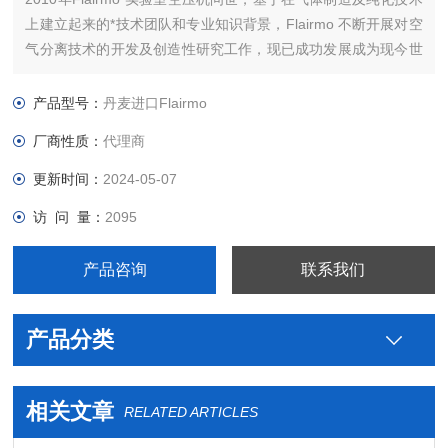
上建立起来的*技术团队和专业知识背景，Flairmo 不断开展对空
气分离技术的开发及创造性研究工作，现已成功发展成为现今世
界上重要的气体发生器制造商之一。公司总部设在丹麦奥尔堡。
10多年来， Flairmo一直从事压缩机和氮气发生器的制造。
产品型号：
丹麦进口Flairmo
厂商性质：
代理商
更新时间：
2024-05-07
访 问 量：
2095
产品咨询
联系我们
产品分类
相关文章
RELATED ARTICLES