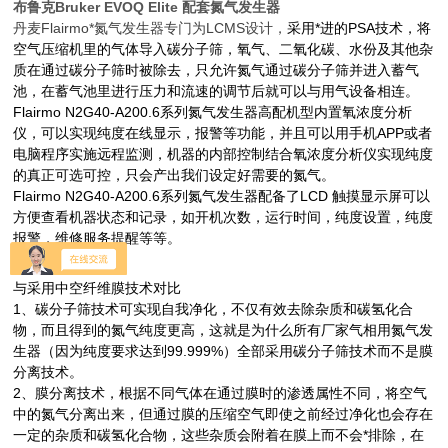
布鲁克Bruker EVOQ Elite 配套氮气发生器
丹麦
Flairmo
*氮气发生器专门为
LCMS
设计，
采用*进的PSA技术，将
空气压缩机里的气体导入碳分子筛，氧气、二氧化碳、水份及其他杂
质在通过碳分子筛时被除去，只允许氮气通过碳分子筛并进入蓄气
池，在蓄气池里进行压力和流速的调节后就可以与用气设备相连。
Flairmo N2G40-A200.6系列氮气发生器高配机型内置氧浓度分析
仪，可以实现纯度在线显示，报警等功能，并且可以用手机
APP
或者
电脑程序实施远程监测，机器的内部控制结合氧浓度分析仪实现纯度
的真正可选可控，只会产出我们设定好需要的氮气。
Flairmo N2G40-A200.6系列氮气发生器配备了
LCD
触摸显示屏可以
方便查看机器状态和记录，如开机次数，运行时间，纯度设置，纯度
报警，维修服务提醒等等。
与采用中空纤维膜技术对比
1、碳分子筛技术可实现自我净化，不仅有效去除杂质和碳氢化合
物，而且得到的氮气纯度更高，这就是为什么所有厂家气相用氮气发
生器（因为纯度要求达到
99.999%
）全部采用碳分子筛技术而不是膜
分离技术。
2、膜分离技术，根据不同气体在通过膜时的渗透属性不同，将空气
中的氮气分离出来，但通过膜的压缩空气即使之前经过净化也会存在
一定的
杂质和碳氢化合物，这些杂质会附着在膜上而不会*排除，在