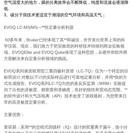
空气湿度大的地方，膜的分离效率会不断降低，纯度和
流速会逐渐降
低.
3、碳分子筛技术更适宜于潮湿的空气环境和高温天气；
EVOQ LC-MS/MS—**性定量分析利器
50多年来，Bruker已经体现了其**和诚信，并开发出世界上等的科
学仪器。现在，我们致力于把实验室的科研技术转移到商业实验领
域。EVOQElite and EVOQ Qube体现了这种思想，从硬件和软件两
方面解决来自定量分析领域的挑战。
EVOQ系列液质联用型三重四极杆质谱（LC-TQ）仅为一个特定的目
标而设计;对数以千计的实际样品进行可靠地定量分析，并用*快的方
式生成报告。EVOQ系列LC-TQ为您的多反应监测（MRM）实验提
供了出色的灵敏度、精密度和准确度，良好的线性和宽动态范围。**
的软件设计和大气压电离（API）技术改变了游戏规则，为您带来日
常的高灵敏度定量分析。
主要优势：
更容易：采用**的交错式四级杆（IQ）设计的双重离子漏斗，使小分