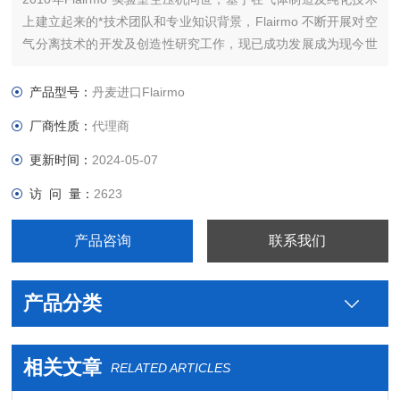
上建立起来的*技术团队和专业知识背景，Flairmo 不断开展对空
气分离技术的开发及创造性研究工作，现已成功发展成为现今世
界上重要的气体发生器制造商之一。公司总部设在丹麦奥尔堡。
10多年来， Flairmo一直从事压缩机和氮气发生器的制造。
产品型号：
丹麦进口Flairmo
厂商性质：
代理商
更新时间：
2024-05-07
访 问 量：
2623
产品咨询
联系我们
产品分类
相关文章
RELATED ARTICLES