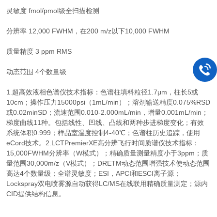
灵敏度 fmol/pmol级全扫描检测
分辨率 12,000 FWHM，在200 m/z以下10,000 FWHM
质量精度 3 ppm RMS
动态范围 4个数量级
1.超高效液相色谱仪技术指标：色谱柱填料粒径1.7μm，柱长5或
10cm；操作压力15000psi（1mL/min）；溶剂输送精度0.075%RSD
或0.02minSD；流速范围0.010-2.000mL/min，增量0.001mL/min；
梯度曲线11种。包括线性、凹线、凸线和两种步进梯度变化；有效
系统体积0.999；样品室温度控制4-40℃；色谱柱历史追踪，使用
eCord技术。2.LCTPremierXE高分辨飞行时间质谱仪技术指标：
15,000FWHM分辨率（W模式）；精确质量测量精度小于3ppm；质
量范围30,000m/z（V模式）；DRETM动态范围增强技术使动态范围
高达4个数量级；全谱灵敏度；ESI，APCI和ESCI离子源；
Lockspray双电喷雾源自动获得LC/MS在线联用精确质量测定；源内
CID提供结构信息。