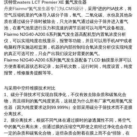
沃特世waters LCT Premier XE 氮气发生器
丹麦
Flairmo
*氮气发生器专门为
LCMS
设计，
采用*进的PSA技术，将
空气压缩机里的气体导入碳分子筛，氧气、二氧化碳、水份及其他杂
质在通过碳分子筛时被除去，只允许氮气通过碳分子筛并进入蓄气
池，在蓄气池里进行压力和流速的调节后就可以与用气设备相连。
Flairmo N2G40-A200.6系列氮气发生器高配机型内置氧浓度分析
仪，可以实现纯度在线显示，报警等功能，并且可以用手机
APP
或者
电脑程序实施远程监测，机器的内部控制结合氧浓度分析仪实现纯度
的真正可选可控，只会产出我们设定好需要的氮气。
Flairmo N2G40-A200.6系列氮气发生器配备了
LCD
触摸显示屏可以
方便查看机器状态和记录，如开机次数，运行时间，纯度设置，纯度
报警，维修服务提醒等等。
与采用中空纤维膜技术对比
1、碳分子筛技术可实现自我净化，不仅有效去除杂质和碳氢化合
物，而且得到的氮气纯度更高，这就是为什么所有厂家气相用氮气发
生器（因为纯度要求达到
99.999%
）全部采用碳分子筛技术而不是膜
分离技术。
2、膜分离技术，根据不同气体在通过膜时的渗透属性不同，将空气
中的氮气分离出来，但通过膜的压缩空气即使之前经过净化也会存在
一定的
杂质和碳氢化合物，这些杂质会附着在膜上而不会*排除，在