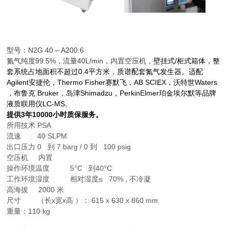
型号：N2G 40 – A200.6
氮气纯度99.5%，流量40L/min，内置空压机，
壁挂式/柜式箱体，整
套系统占地面积不超过0.4平方米
，
质谱配套氮气发生器。适配
Agilent安捷伦，Thermo Fisher赛默飞，AB SCIEX，沃特世Waters
，布鲁克 Bruker，岛津Shimadzu，PerkinElmer珀金埃尔默等品牌
液质联用仪LC-MS。
提供3年10000小时质保服务。
所用技术 PSA
流速 40 SLPM
出口压力 0 到 7 barg / 0 到 100 psig
空压机 内置
操作环境温度 5°C 到40°C
工作环境湿度 相对湿度≤ 70% , 不冷凝
高海拔 2000 米
尺寸 （长x宽x高 ）： 615 x 630 x 860 mm
重量：110 kg