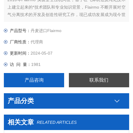
上建立起来的*技术团队和专业知识背景，Flairmo 不断开展对空
气分离技术的开发及创造性研究工作，现已成功发展成为现今世
界上重要的气体发生器制造商之一。公司总部设在丹麦奥尔堡。
10多年来， Flairmo一直从事压缩机和氮气发生器的制造。
产品型号：
丹麦进口Flairmo
厂商性质：
代理商
更新时间：
2024-05-07
访 问 量：
1981
产品咨询
联系我们
产品分类
相关文章
RELATED ARTICLES