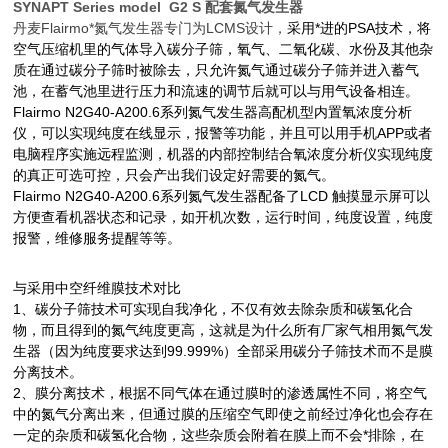
SYNAPT Series model G2 S 配套氮气发生器
丹麦
Flairmo
*氮气发生器专门为
LCMS
设计，
采用*进的PSA技术，将
空气压缩机里的气体导入碳分子筛，氧气、二氧化碳、水份及其他杂
质在通过碳分子筛时被除去，只允许氮气通过碳分子筛并进入蓄气
池，在蓄气池里进行压力和流速的调节后就可以与用气设备相连。
Flairmo N2G40-A200.6系列氮气发生器高配机型内置氧浓度分析
仪，可以实现纯度在线显示，报警等功能，并且可以用手机
APP
或者
电脑程序实施远程监测，机器的内部控制结合氧浓度分析仪实现纯度
的真正可选可控，只会产出我们设定好需要的氮气。
Flairmo N2G40-A200.6系列氮气发生器配备了
LCD
触摸显示屏可以
方便查看机器状态和记录，如开机次数，运行时间，纯度设置，纯度
报警，维修服务提醒等等。
与采用中空纤维膜技术对比
1、碳分子筛技术可实现自我净化，不仅有效去除杂质和碳氢化合
物，而且得到的氮气纯度更高，这就是为什么所有厂家气相用氮气发
生器（因为纯度要求达到
99.999%
）全部采用碳分子筛技术而不是膜
分离技术。
2、膜分离技术，根据不同气体在通过膜时的渗透属性不同，将空气
中的氮气分离出来，但通过膜的压缩空气即使之前经过净化也会存在
一定的
杂质和碳氢化合物，这些杂质会附着在膜上而不会*排除，在