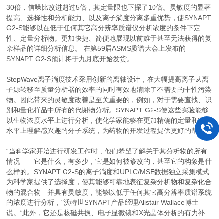
30倍，信噪比改进超过5倍，其定量限也下探了10倍。灵敏度的显著
提高、选择性和分析能力、以及离子淌度分离多重优势，使SYNAPT
G2-S能够以在低于任何其它高分辨率质谱仪分析浓度的条件下定
性、定量分析物。更加快捷、简便地展现以前难于甚至无法获得的复
杂样品的详细分析信息。 在第59届ASMS质谱大会上发布的
SYNAPT G2-S预计将于九月底开始发货。
StepWave离子淌度技术采用创新的离轴设计，在大幅提高离子从离
子源转移至质量分析器的效率的同时有效地清除了不需要的中性污染
物。因此带来的灵敏度改善是至关重要的，例如，对于需要查找、识
别和量化样品中所有的代谢物分析。SYNAPT G2-S使这些实验能够
以生物浓度水平上进行分析，使化学家能够在更加精确的定量和定性
水平上理解感兴趣的分子系统，为药物的开发过程提供更好的帮助。
“当科学家开始进行研发工作时，他们希望了解关于其分析物的所有
情况——它是什么，有多少，它是如何被修改的，甚至它的构象是什
么样的。SYNAPT G2-S的离子淌度和UPLC/MSE数据独立采集模式
为科学家提供了选择度，使其能够可靠地表征复杂分析物和复杂化合
物的混合物，并具有灵敏度，能够以低于任何其它高分辨率质谱系统
的浓度进行分析，"沃特世SYNAPT产品经理Alistair Wallace博士
说。“此外，它还是核磁共振、电子显微镜和X光晶体分析的有力补