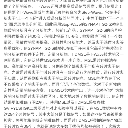
别采集糖链及多肽的碎片信息，为蛋白质糖基化及其它化合物分析提
供了全新的策略。 T-Wave还可以提高质谱信号强度，提升信噪比！
使用两个T-Wave组成的离轴迁移腔被命名为Step-Wave。它在使分
析离子“上一个台阶"进入质谱分析器的同时，让中性干扰物“下一个台
阶"而远离质量分析器。因此采用Step-Wave的SYNAPT G2-S对痕量
物质的分析具有了分析能力。较前代产品，SYNAPT G2-S的信号检
测强度提高了约30倍，信噪比提高了5-6倍，检测限也下探了一个数
量级。灵敏度的显著提高、选择性和分析能力、以及离子淌度分离等
多重优势，使SYNAPT G2-S能够以在低于任何其它高分辨率质谱仪
的分析浓度条件下定性、定量分析物。HDMSE是T-Wave技术的又一
创新应用，它使沃特世MSE技术进一步升华。MSE通过碰撞池在
低、高能量匀速高频切换，分别得到全部母离子与所有碎片离子信
息。之后通过母离子与其碎片具有一致色谱行为的性质，进行碎片离
子归属，从而得到所有母离子的二级碎片信息。MSE的优势在于它
不仅采集了全的离子信息，而且“记录了色谱数据。这对于分析物的
定性和定量的解决方案。 HDMSE技术的推出，进一步对色谱行为相
近的分析物通过离子淌度区分，极大地改善了数据的信噪比，使定性
结果更加准确（图2左）。使用MSE以及HDMSE采集多肽
GVIFYESHGK二级图谱的对比实验中可以看到，在MSE数据中有多
达254个碎片信号，其中大部分是干扰信号，如果这些信号都被用来
检索，将可能影响鉴定的准确性；而通过HDMSE得到的潜在产物离
子碎片仅有35个，也就是说绝大多数干扰信号都被去除了，这极大