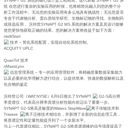
SYNAPT G2 系统的核心设计是工程精简。这代表着 SYNAPT G2 系
统 在您进行复杂的实验应用的时候，也将精简化融入到您的整个分
析工作流程中。无论您的实验应用有多么地具有挑战性；无论您是否
专攻于代谢物分析、蛋白质组学研究、生物标记物的寻找、生物制药
或筛选应用， 沃特世SYNAPT G2 MS 系统的解决方案及其设计能够
使您更快地获取正确的结果。您的解决方案将收益于如下方面：
ntelliStart
技术 – 简化系统配置，实现自动化系统控制。
ACQUITY UPLC
QuanTof 技术
nMassLynx
信息管理系统 – 专一的应用管理软件，将精确质量数据采集能力
以及必要的化学理解力进行结合，以提供简单、快速的数据解析以及
化合物的鉴定
沃特世公司（WAT:NYSE）6月6日推出了SYNAPT
G2-S高分辨
率质谱仪，代表高分辨率质谱分析性能向前迈出了重要一步。
SYNAPT G2-S将高灵敏度的Waters StepWave
离子传输技术和
Triwave
离子迁移技术相结合，并新增了全新的信息处理工具，
将质谱定性和定量性能提升到了一个全新水平。
与上一代质谱仪相比，SYNAPT G2-S将质谱谱峰的信号强度提高了