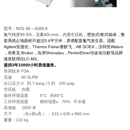
型号：N2G 40 – A200.6
氮气纯度99.5%，流量40L/min，内置空压机，
壁挂式/柜式箱体，整
套系统占地面积不超过0.4平方米
，
质谱配套氮气发生器。适配
Agilent安捷伦，Thermo Fisher赛默飞，AB SCIEX，沃特世Waters
，布鲁克 Bruker，岛津Shimadzu，PerkinElmer珀金埃尔默等品牌
液质联用仪LC-MS。
提供3年10000小时质保服务。
所用技术 PSA
流速 40 SLPM
出口压力 0 到 7 barg / 0 到 100 psig
空压机 内置
操作环境温度 5°C 到40°C
工作环境湿度 相对湿度≤ 70% , 不冷凝
高海拔 2000 米
尺寸 （长x宽x高 ）： 615 x 630 x 860 mm
重量：110 kg