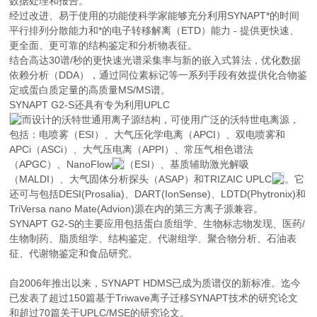
数据处理和报告。
经过改进、易于使用的功能使科学家能够充分利用SYNAPT*的时间
平行排列分散能力和*的电子转移解离（ETD）能力 - 提供更快速、
更全面、更可靠的结构鉴定和分析物表征。
结合高达30谱/秒的更快速光谱采集率与新的嵌入式算法，优化数据
依赖分析（DDA），通过同位素标记等一系列手段有效提供化合物鉴
定或蛋白质定量的高质量MS/MS谱。
SYNAPT G2-S还具有专为利用UPLC
而设计的沃特世通用离子源结构，可使用广泛的沃特世电离源，
包括：电喷雾（ESI）、大气压化学电离（APCI）、双电喷雾和
APCi（ASCi）、大气压电离（APPI）、常压气相色谱法
（APGC）、NanoFlow
（ESI）、基质辅助激光解吸
（MALDI）、大气固体分析探头（ASAP）和TRIZAIC UPLC
。它
还可与包括DESI(Prosalia)、DART(IonSense)、LDTD(Phytronix)和
TriVersa nano Mate(Advion)源在内的第三方离子源兼容。
SYNAPT G2-S的主要应用包括蛋白质组学、生物标志物发现、医药/
生物制药、脂质组学、结构鉴定、代谢组学、聚合物分析、石油表
征、代谢物鉴定和食品研究。
自2006年推出以来，SYNAPT HDMS已成为质谱仪的新标准。迄今
已发表了超过150篇基于Triwave离子迁移SYNAPT技术的研究论文
和超过70篇关于UPLC/MSE的研究论文。