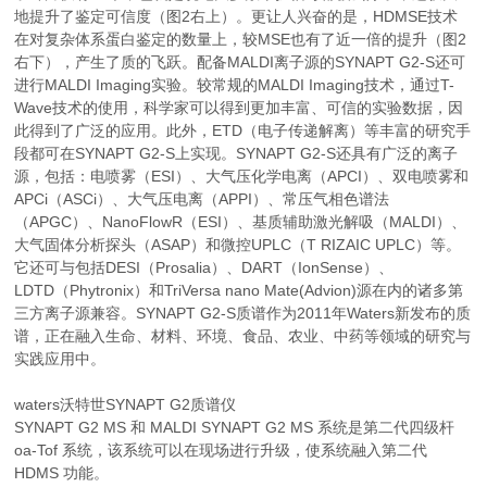
地提升了鉴定可信度（图2右上）。更让人兴奋的是，HDMSE技术
在对复杂体系蛋白鉴定的数量上，较MSE也有了近一倍的提升（图2
右下），产生了质的飞跃。配备MALDI离子源的SYNAPT G2-S还可
进行MALDI Imaging实验。较常规的MALDI Imaging技术，通过T-
Wave技术的使用，科学家可以得到更加丰富、可信的实验数据，因
此得到了广泛的应用。此外，ETD（电子传递解离）等丰富的研究手
段都可在SYNAPT G2-S上实现。SYNAPT G2-S还具有广泛的离子
源，包括：电喷雾（ESI）、大气压化学电离（APCI）、双电喷雾和
APCi（ASCi）、大气压电离（APPI）、常压气相色谱法
（APGC）、NanoFlowR（ESI）、基质辅助激光解吸（MALDI）、
大气固体分析探头（ASAP）和微控UPLC（T RIZAIC UPLC）等。
它还可与包括DESI（Prosalia）、DART（IonSense）、
LDTD（Phytronix）和TriVersa nano Mate(Advion)源在内的诸多第
三方离子源兼容。SYNAPT G2-S质谱作为2011年Waters新发布的质
谱，正在融入生命、材料、环境、食品、农业、中药等领域的研究与
实践应用中。
waters沃特世SYNAPT G2质谱仪
SYNAPT G2 MS 和 MALDI SYNAPT G2 MS 系统是第二代四级杆
oa-Tof 系统，该系统可以在现场进行升级，使系统融入第二代
HDMS 功能。