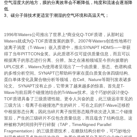
空气湿度大的地方，膜的分离效率会不断降低，纯度和
流速会逐渐降
低.
3、碳分子筛技术更适宜于潮湿的空气环境和高温天气；
1996年Waters公司推出了世界上*商业化Q-TOF质谱，从那时起
Waters就成为Q-TOF质谱发展的旗手。2007年Waters创造性地将行
波离子淌度（T-Wave）嵌入质谱中，推出SYNAPT HDMS—一举获
得了当年PITTCON金奖。从此质谱不仅可提供质量信息，而且可以
根据离子的形态进行分离、分辨。加之在液相领域至今所向披靡的
UPLC技术，Waters为使用者呈现出了一个由质量、形态、色谱构成
的多维分析空间。SYNAPT已帮助科学家在蛋白质复合体四级结构、
蛋白单体变化及聚合物分析等领域，在Cell、Nature等期刊发表诸多
论文。 SYNAPT没有止步，它带来了越来越多的惊喜。首先是T-
Wave与前后两个碰撞池结合的TriWave技术。这个巧妙的设计使Q-
TOF质谱具备了三级质谱性能。更令人兴奋的是，此三级远非常见的
三级方法：母离子在碰撞池产生的碎片，可在之后的T-Wave迁移腔
中根据形态分离，因此当碎片离子按照形态顺序依次进入第二个碰撞
室后，产生的三级碎片不仅包含质量信息，而且蕴含了结构信息。这
种被称为时间排列平行碎裂（TAP，TimeAligned Parallel
Fragmentation）的三级质谱技术，在糖肽结构分析中，可巧妙地分