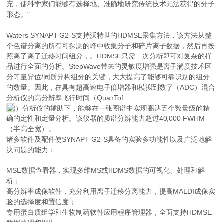
充，使科学家们能够有选择地、准确地研究传统技术无法获得的分子
形态。"
Waters SYNAPT G2-S支持沃特世的HDMSE采集方法，该方法从整
个色谱分离的所有可探测的峰中收集分子和碎片离子数据，然后再按
照离子离子迁移时间组分，。HDMSE只需一次分析即可对复杂的样
品进行全面的分析。StepWave带来的灵敏度增强是离子淌度技术区
分等量异位/同质异构组分的关键，大大提高了能够可靠识别的组分
的数量。因此，在具有超高速电子倍增器和模拟到数字（ADC）混合
分析仪的高分辨率飞行时间（QuanTof
）分析仪的辅助下，能够在一张图谱中实现高达五个数量级的精
确的定性和定量分析。该仪器的质谱分辨能力超过40,000 FWHM
（半高全宽）。
诸多软件及配件使SYNAPT G2-S具备的实验多功能性以及广泛地解
决问题的能力：
MSE数据查看器，实现多维MS或HDMS数据的可视化、处理和解
析；
高分辨率成像软件，充分利用离子迁移分离能力，提高MALDI成像实
验的选择度和置信度；
专用蛋白质组学和生物制药软件应用程序管理器，全面支持HDMSE