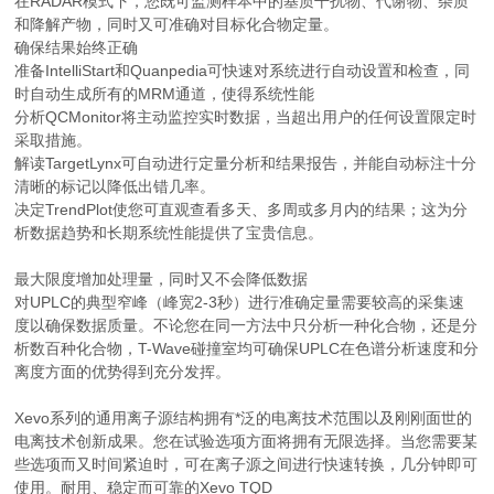
在RADAR模式下，您既可监测样本中的基质干扰物、代谢物、杂质
和降解产物，同时又可准确对目标化合物定量。
确保结果始终正确
准备IntelliStart和Quanpedia可快速对系统进行自动设置和检查，同
时自动生成所有的MRM通道，使得系统性能
分析QCMonitor将主动监控实时数据，当超出用户的任何设置限定时
采取措施。
解读TargetLynx可自动进行定量分析和结果报告，并能自动标注十分
清晰的标记以降低出错几率。
决定TrendPlot使您可直观查看多天、多周或多月内的结果；这为分
析数据趋势和长期系统性能提供了宝贵信息。
最大限度增加处理量，同时又不会降低数据
对UPLC的典型窄峰（峰宽2-3秒）进行准确定量需要较高的采集速
度以确保数据质量。不论您在同一方法中只分析一种化合物，还是分
析数百种化合物，T-Wave碰撞室均可确保UPLC在色谱分析速度和分
离度方面的优势得到充分发挥。
Xevo系列的通用离子源结构拥有*泛的电离技术范围以及刚刚面世的
电离技术创新成果。您在试验选项方面将拥有无限选择。当您需要某
些选项而又时间紧迫时，可在离子源之间进行快速转换，几分钟即可
使用。耐用、稳定而可靠的Xevo TQD