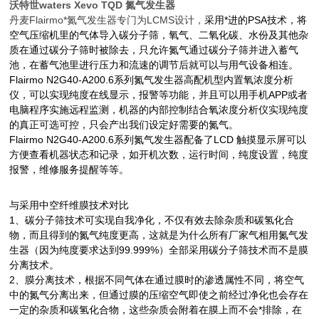
沃特世waters Xevo TQD 氮气发生器
丹麦
Flairmo
*氮气发生器专门为
LCMS
设计，
采用*进的PSA技术，将
空气压缩机里的气体导入碳分子筛，氧气、二氧化碳、水份及其他杂
质在通过碳分子筛时被除去，只允许氮气通过碳分子筛并进入蓄气
池，在蓄气池里进行压力和流速的调节后就可以与用气设备相连。
Flairmo N2G40-A200.6系列氮气发生器高配机型内置氧浓度分析
仪，可以实现纯度在线显示，报警等功能，并且可以用手机
APP
或者
电脑程序实施远程监测，机器的内部控制结合氧浓度分析仪实现纯度
的真正可选可控，只会产出我们设定好需要的氮气。
Flairmo N2G40-A200.6系列氮气发生器配备了
LCD
触摸显示屏可以
方便查看机器状态和记录，如开机次数，运行时间，纯度设置，纯度
报警，维修服务提醒等等。
与采用中空纤维膜技术对比
1、碳分子筛技术可实现自我净化，不仅有效去除杂质和碳氢化合
物，而且得到的氮气纯度更高，这就是为什么所有厂家气相用氮气发
生器（因为纯度要求达到
99.999%
）全部采用碳分子筛技术而不是膜
分离技术。
2、膜分离技术，根据不同气体在通过膜时的渗透属性不同，将空气
中的氮气分离出来，但通过膜的压缩空气即使之前经过净化也会存在
一定的
杂质和碳氢化合物，这些杂质会附着在膜上而不会*排除，在