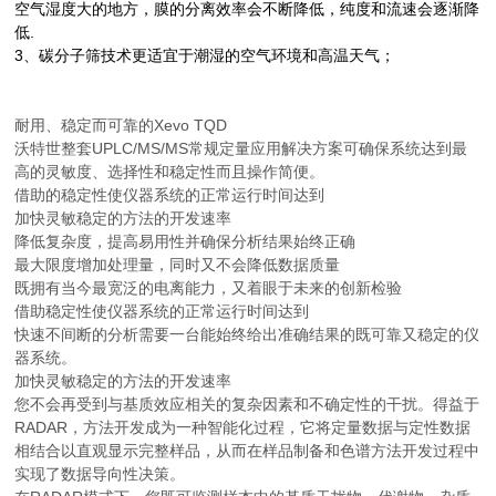
空气湿度大的地方，膜的分离效率会不断降低，纯度和
流速会逐渐降
低.
3、碳分子筛技术更适宜于潮湿的空气环境和高温天气；
耐用、稳定而可靠的Xevo TQD
沃特世整套UPLC/MS/MS常规定量应用解决方案可确保系统达到最
高的灵敏度、选择性和稳定性而且操作简便。
借助的稳定性使仪器系统的正常运行时间达到
加快灵敏稳定的方法的开发速率
降低复杂度，提高易用性并确保分析结果始终正确
最大限度增加处理量，同时又不会降低数据质量
既拥有当今最宽泛的电离能力，又着眼于未来的创新检验
借助稳定性使仪器系统的正常运行时间达到
快速不间断的分析需要一台能始终给出准确结果的既可靠又稳定的仪
器系统。
加快灵敏稳定的方法的开发速率
您不会再受到与基质效应相关的复杂因素和不确定性的干扰。得益于
RADAR，方法开发成为一种智能化过程，它将定量数据与定性数据
相结合以直观显示完整样品，从而在样品制备和色谱方法开发过程中
实现了数据导向性决策。