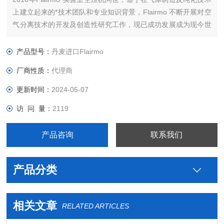
上建立起来的*技术团队和专业知识背景，Flairmo 不断开展对空
气分离技术的开发及创造性研究工作，现已成功发展成为现今世
界上重要的气体发生器制造商之一。公司总部设在丹麦奥尔堡。
10多年来， Flairmo一直从事压缩机和氮气发生器的制造。
产品型号：
丹麦进口Flairmo
厂商性质：
代理商
更新时间：
2024-05-07
访 问 量：
2119
产品咨询
联系我们
产品分类
相关文章
RELATED ARTICLES