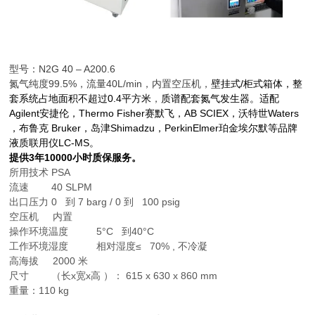
型号：N2G 40 – A200.6
氮气纯度99.5%，流量40L/min，内置空压机，
壁挂式/柜式箱体，整
套系统占地面积不超过0.4平方米
，
质谱配套氮气发生器。适配
Agilent安捷伦，Thermo Fisher赛默飞，AB SCIEX，沃特世Waters
，布鲁克 Bruker，岛津Shimadzu，PerkinElmer珀金埃尔默等品牌
液质联用仪LC-MS。
提供3年10000小时质保服务。
所用技术 PSA
流速 40 SLPM
出口压力 0 到 7 barg / 0 到 100 psig
空压机 内置
操作环境温度 5°C 到40°C
工作环境湿度 相对湿度≤ 70% , 不冷凝
高海拔 2000 米
尺寸 （长x宽x高 ）： 615 x 630 x 860 mm
重量：110 kg