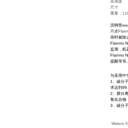
高海拔 2
尺寸 （长x
重量：110
沃特世wat
丹麦
Flai
筛时被除
Flair
监测，机
Flairm
提醒等等
与采用中
1、碳分
求达到
99
2、膜分
氢化合物
3、碳分
Waters 