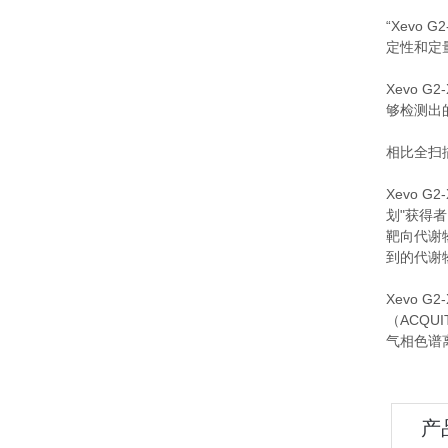
“Xev
定性和定量
Xevo 
够检测出
相比全扫
Xevo 
划"获得者
靶向代谢
到的代谢
Xevo G
（ACQUI
气相色谱
产