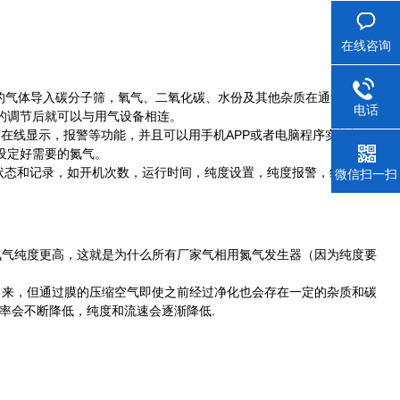
在线咨询
里的气体导入碳分子筛，氧气、二氧化碳、水份及其他杂质在通过碳分子
电话
的调节后就可以与用气设备相连。
实现纯度在线显示，报警等功能，并且可以用手机
APP
或者电脑程序实施远程
设定好需要的氮气。
状态和记录，如开机次数，运行时间，纯度设置，纯度报警，维修服务
微信扫一扫
氮气纯度更高，这就是为什么所有厂家气相用氮气发生器（因为纯度要
出来，但通过膜的压缩空气即使之前经过净化也会存在一定的
杂质和碳
效率会不断降低，纯度和
流速会逐渐降低.