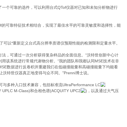
有了一个可靠的选件，可以利用台式QTof仪器对已知和未知分析物进行
QuanTofTM的可靠特征技术相结合，实现了最佳水平的可靠灵敏度和选择性，能
实现了可以*重新定义台式高分辨率质谱仪预期性能的检测限和定量水平。
据采集方法，可通过一次分析获得复杂样品的全面信息。“沃特世创新中心计
i博士利用该系统进行常规代谢物分析。“我的团队和我都认同MSE技术在非
MSE数据进行反卷积并重建我们在低碰撞能量和高碰撞能量下均能看
特世仪器真正地变得与众不同。"Prenni博士说。
可与多种入口技术兼容，包括标准流UltraPerformance LC
UPLC M-Class)和合相色谱(ACQUITY UPC2
)，以及通过大气压