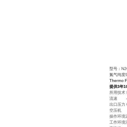
型号：N2G 
氮气纯度9
Thermo
提供3年1
所用技术 
流速 40
出口压力 0 
空压机 
操作环境
工作环境