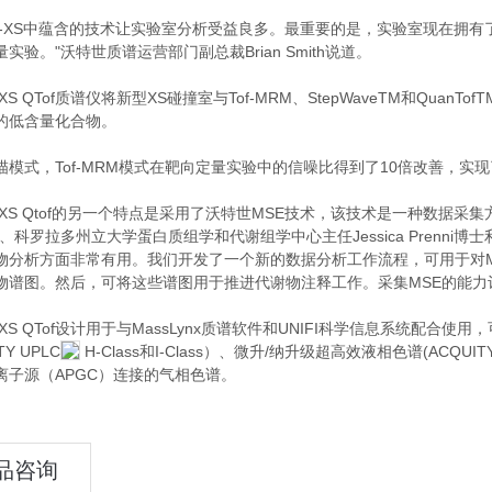
o G2-XS中蕴含的技术让实验室分析受益良多。最重要的是，实验室现在拥
实验。"沃特世质谱运营部门副总裁Brian Smith说道。
G2-XS QTof质谱仪将新型XS碰撞室与Tof-MRM、StepWaveTM和
的低含量化合物。
描模式，Tof-MRM模式在靶向定量实验中的信噪比得到了10倍改善，
G2-XS Qtof的另一个特点是采用了沃特世MSE技术，该技术是一种数
、科罗拉多州立大学蛋白质组学和代谢组学中心主任Jessica Prenn
物分析方面非常有用。我们开发了一个新的数据分析工作流程，可用于对
物谱图。然后，可将这些谱图用于推进代谢物注释工作。采集MSE的能力让沃
2-XS QTof设计用于与MassLynx质谱软件和UNIFI科学信息系统配合使用，
TY UPLC
H-Class和I-Class）、微升/纳升级超高效液相色谱(ACQUITY 
离子源（APGC）连接的气相色谱。
品咨询