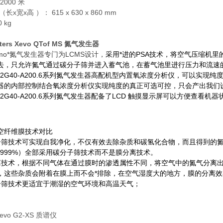
000 米
宽x高 ）： 615 x 630 x 860 mm
 kg
ers Xevo QTof MS 氮气发生器
rmo
*氮气发生器专门为
LCMS
设计，
采用*进的PSA技术，将空气压缩机
去，只允许氮气通过碳分子筛并进入蓄气池，在蓄气池里进行压力和流速
mo N2G40-A200.6系列氮气发生器高配机型内置氧浓度分析仪，可以
器的内部控制结合氧浓度分析仪实现纯度的真正可选可控，只会产出我们
o N2G40-A200.6系列氮气发生器配备了
LCD
触摸显示屏可以方便查看机器
。
空纤维膜技术对比
子筛技术可实现自我净化，不仅有效去除杂质和碳氢化合物，而且得到的
.999%
）全部采用碳分子筛技术而不是膜分离技术。
离技术，根据不同气体在通过膜时的渗透属性不同，将空气中的氮气分离
，这些杂质会附着在膜上而不会*排除，在空气湿度大的地方，膜的分离
子筛技术更适宜于潮湿的空气环境和高温天气；
Xevo G2-XS 质谱仪