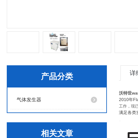
详
产品分类
沃特世wat
气体发生器
2010年F
工作，现
满足各类
相关文章