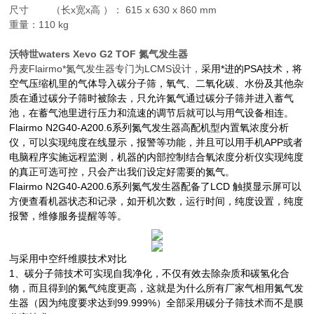
尺寸 （长x宽x高 ）： 615 x 630 x 860 mm
重量：110 kg
沃特世waters Xevo G2 TOF 氮气发生器
丹麦
Flairmo
*氮气发生器专门为
LCMS
设计，
采用*进的PSA技术，将
空气压缩机里的气体导入碳分子筛，氧气、二氧化碳、水份及其他杂
质在通过碳分子筛时被除去，只允许氮气通过碳分子筛并进入蓄气
池，在蓄气池里进行压力和流速的调节后就可以与用气设备相连。
Flairmo N2G40-A200.6系列氮气发生器高配机型内置氧浓度分析
仪，可以实现纯度在线显示，报警等功能，并且可以用手机
APP
或者
电脑程序实施远程监测，机器的内部控制结合氧浓度分析仪实现纯度
的真正可选可控，只会产出我们设定好需要的氮气。
Flairmo N2G40-A200.6系列氮气发生器配备了
LCD
触摸显示屏可以
方便查看机器状态和记录，如开机次数，运行时间，纯度设置，纯度
报警，维修服务提醒等等。
与采用中空纤维膜技术对比
1、碳分子筛技术可实现自我净化，不仅有效去除杂质和碳氢化合
物，而且得到的氮气纯度更高，这就是为什么所有厂家气相用氮气发
生器（因为纯度要求达到
99.999%
）全部采用碳分子筛技术而不是膜