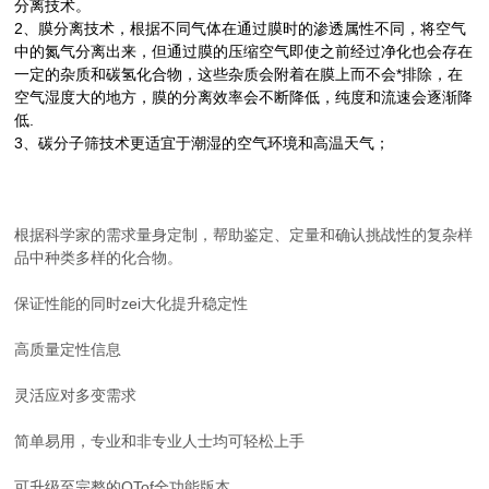
分离技术。
2、膜分离技术，根据不同气体在通过膜时的渗透属性不同，将空气
中的氮气分离出来，但通过膜的压缩空气即使之前经过净化也会存在
一定的
杂质和碳氢化合物，这些杂质会附着在膜上而不会*排除，在
空气湿度大的地方，膜的分离效率会不断降低，纯度和
流速会逐渐降
低.
3、碳分子筛技术更适宜于潮湿的空气环境和高温天气；
根据科学家的需求量身定制，帮助鉴定、定量和确认挑战性的复杂样
品中种类多样的化合物。
保证性能的同时zei大化提升稳定性
高质量定性信息
灵活应对多变需求
简单易用，专业和非专业人士均可轻松上手
可升级至完整的QTof全功能版本