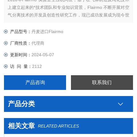
上建立起来的*技术团队和专业知识背景，Flairmo 不断开展对空
气分离技术的开发及创造性研究工作，现已成功发展成为现今世
界上重要的气体发生器制造商之一。公司总部设在丹麦奥尔堡。
10多年来， Flairmo一直从事压缩机和氮气发生器的制造。
产品型号：
丹麦进口Flairmo
厂商性质：
代理商
更新时间：
2024-05-07
访 问 量：
2112
产品咨询
联系我们
产品分类
相关文章
RELATED ARTICLES