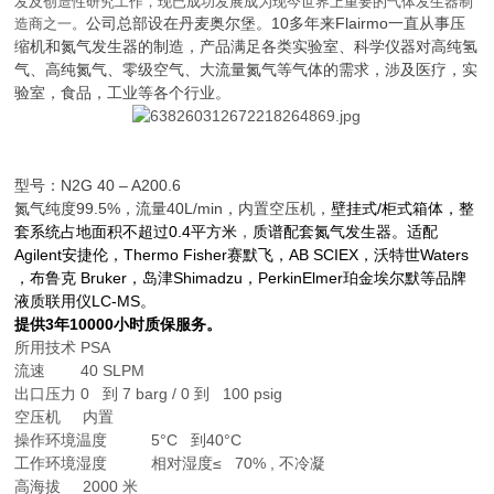
发及创造性研究工作，现已成功发展成为现今世界上重要的气体发生器制
公司总部设在丹麦奥尔堡。10多年来
Flairmo一直从事压
造商之一。
缩机和氮气发生器的制造，产品满足各类实验室、科学仪器对高纯氢
气、高纯氮气、零级空气、大流量氮气等气体的需求，涉及医疗，实
验室，食品，工业等各个行业。
型号：N2G 40 – A200.6
氮气纯度99.5%，流量40L/min，内置空压机，
壁挂式/柜式箱体，整
套系统占地面积不超过0.4平方米
，
质谱配套氮气发生器。适配
Agilent安捷伦，Thermo Fisher赛默飞，AB SCIEX，沃特世Waters
，布鲁克 Bruker，岛津Shimadzu，PerkinElmer珀金埃尔默等品牌
液质联用仪LC-MS。
提供3年10000小时质保服务。
所用技术 PSA
流速 40 SLPM
出口压力 0 到 7 barg / 0 到 100 psig
空压机 内置
操作环境温度 5°C 到40°C
工作环境湿度 相对湿度≤ 70% , 不冷凝
高海拔 2000 米