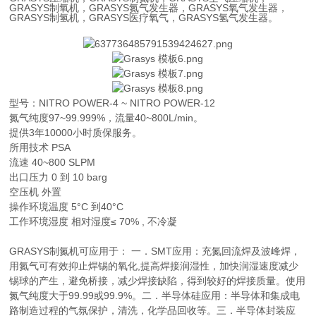
GRASYS
制氧机，
GRASYS
氮气发生器，
GRASYS
氧气发生器，
GRASYS
制氢机，
GRASYS
医疗氧气，
GRASYS
氢气发生器。
型号：NITRO POWER-4 ~
NITRO POWER-12
氮气纯度97~99.999%，流量40~800L/min。
提供3年10000小时质保服务。
所用技术 PSA
流速 40~800 SLPM
出口压力 0 到 10 barg
空压机 外置
操作环境温度 5°C 到40°C
工作环境湿度 相对湿度≤ 70% , 不冷凝
GRASYS制氮机可应用于： 一．SMT应用：充氮回流焊及波峰焊，
用氮气可有效抑止焊锡的氧化,提高焊接润湿性，加快润湿速度减少
锡球的产生，避免桥接，减少焊接缺陷，得到较好的焊接质量。使用
氮气纯度大于99.99或99.9%。二．半导体硅应用：半导体和集成电
路制造过程的气氛保护，清洗，化学品回收等。三．半导体封装应