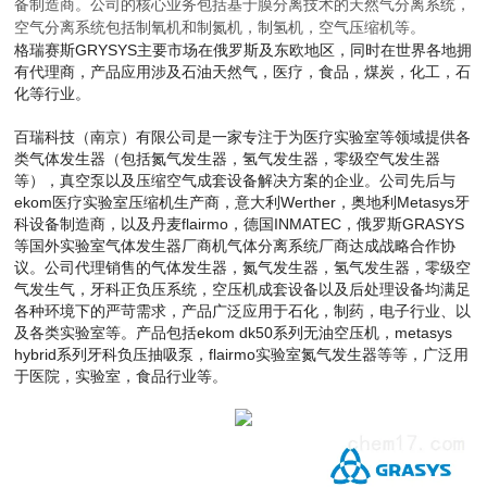
备制造商。公司的核心业务包括基于膜分离技术的天然气分离系统，
空气分离系统包括制氧机和制氮机，制氢机，空气压缩机等。
格瑞赛斯
GRYSYS
主要市场在俄罗斯及东欧地区，同时在世界各地拥
有代理商，产品应用涉及石油天然气，医疗，食品，煤炭，化工，石
化等行业。
百瑞科技（南京）有限公司是一家专注于为医疗实验室等领域提供各
类气体发生器（包括氮气发生器，氢气发生器，零级空气发生器
等），真空泵以及压缩空气成套设备解决方案的企业。公司先后与
ekom医疗实验室压缩机生产商，
意大利Werther，
奥地利Metasys牙
科设备制造商，以及丹麦flairmo，德国INMATEC，俄罗斯GRASYS
等国外实验室气体发生器厂商机气体分离系统厂商达成战略合作协
议。公司代理销售的气体发生器，氮气发生器，氢气发生器，零级空
气发生气，牙科正负压系统，空压机成套设备以及后处理设备均满足
各种环境下的严苛需求，产品广泛应用于石化，制药，电子行业、以
及各类实验室等。产品包括ekom dk50系列无油空压机，metasys
hybrid系列牙科负压抽
吸泵，flairmo实验室氮气发生器等等，广泛用
于医院，实验室，食品行业等。