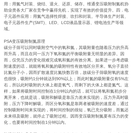
用：用氮气封装、烧结、退火、还原、储存。维通变压吸附制氮机协
助业类各大厂家在竞争中赢得先机，实现了有效的价值提升。四．电
子元器件应用：用氮气选择性焊接、吹扫和封装。半导体生产封装、
电子元器件生产(SMT)、LED、LCD液晶显示器、锂电池生产等领
域。
PSA变压吸附制氮原理
碳分子筛可以同时吸附空气中的氧和氮，其吸附量也随着压力的升高
而升高，而且在同一压力下氧和氮的平衡吸附量无明显的差异。因
而，仅凭压力的变化很难完成氧和氮的有效分离。如果进一步考虑吸
附速度的话，就能将氧和氮的吸附特性有效地区分开来。氧分子直径
比氮分子小，因而扩散速度比氮快数百倍，故碳分子筛吸附氧的速度
也很快，吸附约1分钟就达到90%以上；而此时氮的吸附量仅有5%左
右，所以此时吸附的大体上都是氧气，而剩下的大体上都是氮气。这
样，如果将吸附时间控制在1分钟以内的话，就可以将氧和氮初步分
离开来，也就是说，吸附和解吸是靠压力差来实现的，压力升高时吸
附，压力下降时解吸。而区分氧和氮是靠两者被吸附的速度差，通过
控制吸附时间来实现的，将时间控制的很短，氧已充分吸附，而氮还
未来得及吸附，就停止了吸附过程。因而变压吸附制氮要有压力的变
化，也要将时间控制在1分钟以内。