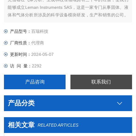
能够成立Leman Instruments SAS，这是一家专门从事固体、液
体和气体分析所涉及的科学设备模块研发，生产和销售的公司。
公司主要生产地位于法国阿尔尚地区。主要产品包括实验室氮气
发生器，氢气发生器，氧气发生器，零级空气发生器等。
产品型号：
百瑞科技
厂商性质：
代理商
更新时间：
2024-05-07
访 问 量：
2292
产品咨询
联系我们
产品分类
相关文章
RELATED ARTICLES