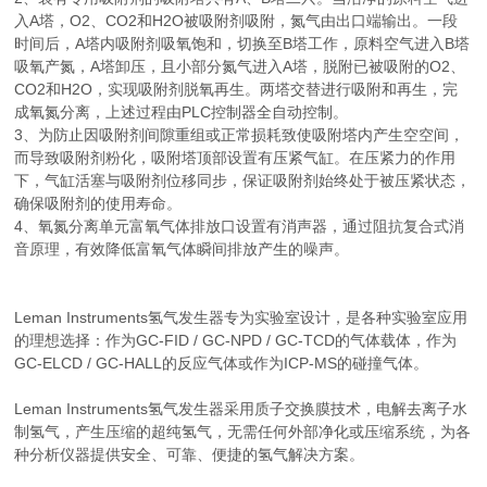
入
A
塔，
O2
、
CO2
和
H2O
被吸附剂吸附，氮气由出口端输出。一段
时间后，
A
塔内吸附剂吸氧饱和，切换至
B
塔工作，原料空气进入
B
塔
吸氧产氮，
A
塔卸压，且小部分氮气进入
A
塔，脱附已被吸附的
O2
、
CO2
和
H2O
，实现吸附剂脱氧再生。两塔交替进行吸附和再生，完
成氧氮分离，上述过程由
PLC
控制器全自动控制。
3
、为防止因吸附剂间隙重组或正常损耗致使吸附塔内产生空空间，
而导致吸附剂粉化，吸附塔顶部设置有压紧气缸。在压紧力的作用
下，气缸活塞与吸附剂位移同步，保证吸附剂始终处于被压紧状态，
确保吸附剂的使用寿命。
4
、氧氮分离单元富氧气体排放口设置有消声器，通过阻抗复合式消
音原理，有效降低富氧气体瞬间排放产生的噪声。
Leman Instruments
氢气发生器专为实验室设计，是各种实验室应用
的理想选择：作为
GC-FID / GC-NPD / GC-TCD
的气体载体，作为
GC-ELCD / GC-HALL
的反应气体或作为
ICP-MS
的碰撞气体。
Leman Instruments
氢气发生器采用质子交换膜技术，电解去离子水
制氢气，产生压缩的超纯氢气，无需任何外部净化或压缩系统，为各
种分析仪器提供安全、可靠、便捷的氢气解决方案。