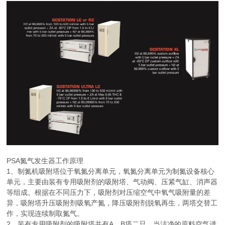
PSA
氮气发生器工作原理
1
、制氮机吸附塔位于氧氮分离单元，氧氮分离单元为制氮设备核心
单元，主要由装有专用吸附剂的吸附塔、气动阀、压紧气缸、消声器
等组成。根据在不同压力下，吸附剂对压缩空气中氧气吸附量的差
异，吸附塔升压吸附剂吸氧产氮，降压吸附剂脱氧再生，两塔交替工
作，实现连续制取氮气。
2
、装有专用吸附剂的吸附塔共有
A
、
B
塔二只。当洁净的原料空气进