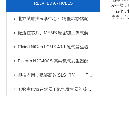
RELATED ARTICLES
发生器，
于石化，制
等等，广
北京某肿瘤医学中心 生物低温存储配套一体式氮气发生器
微流控芯片、MEMS 精密加工供气解决方案
Claind NiGen LCMS 40-1 氮气发生器维修案例
Flairmo N2G40CS 高纯氮气发生器配套 MF-3D 动态配气装置应用案例
即插即用，赋能高效 SLS 打印 ——FLAIRMO 氮气发生器应用成功案例
实验室供氮选对器！氮气发生器的核心性能与选型攻略