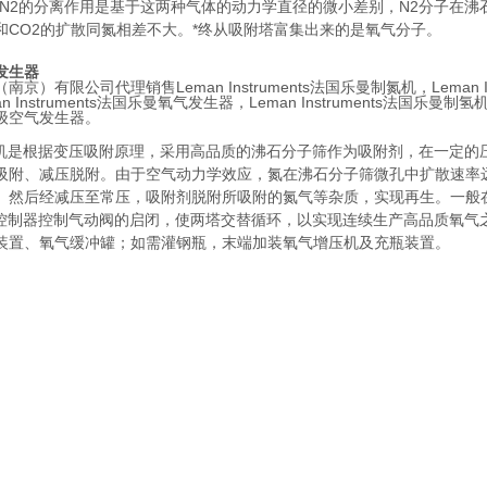
、N2的分离作用是基于这两种气体的动力学直径的微小差别，N2分子在
和CO2的扩散同氮相差不大。*终从吸附塔富集出来的是氧气分子。
发生器
南京）有限公司代理销售Leman Instruments法国乐曼
制氮机
，
Leman
n Instruments法国乐曼氧气发生器，Leman Instruments法国乐曼制氢机，
级空气发生器。
氧机是根据变压吸附原理，采用高品质的沸石分子筛作为吸附剂，在一定的
吸附、减压脱附。由于空气动力学效应，氮在沸石分子筛微孔中扩散速率
。然后经减压至常压，吸附剂脱附所吸附的氮气等杂质，实现再生。一般
序控制器控制气动阀的启闭，使两塔交替循环，以实现连续生产高品质氧气
装置、氧气缓冲罐；如需灌钢瓶，末端加装氧气增压机及充瓶装置。