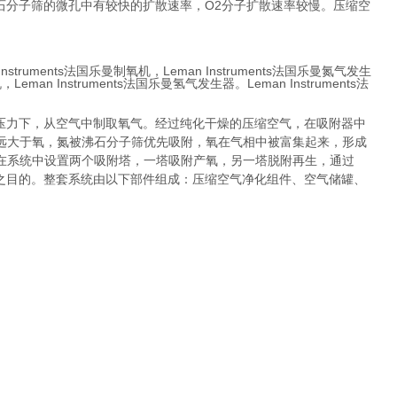
沸石分子筛的微孔中有较快的扩散速率，O2分子扩散速率较慢。压缩空
 Instruments法国乐曼
制氧机，
Leman Instruments法国
乐曼氮气发生
Leman Instruments法国乐曼氢气发生器。Leman Instruments法
压力下，从空气中制取氧气。经过纯化干燥的压缩空气，在吸附器中
远大于氧，氮被沸石分子筛优先吸附，氧在气相中被富集起来，形成
在系统中设置两个吸附塔，一塔吸附产氧，另一塔脱附再生，通过
之目的。整套系统由以下部件组成：压缩空气净化组件、空气储罐、