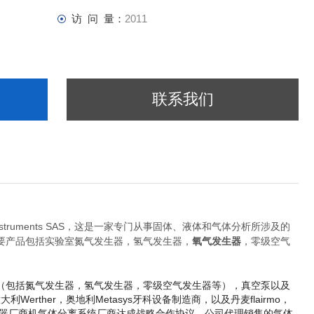
访 问 量：
2011
联系我们
truments SAS，这是一家专门从事固体、液体和气体分析所涉及的
要产品包括实验室氮气发生器，氢气发生器，
氧气发生器
，零级空气
（包括氮气发生器，氢气发生器，零级空气发生器等），真空泵以及
大利Werther，
奥地利Metasys牙科设备制造商，以及丹麦flairmo，
验室气体发生器厂商机气体分离系统厂商达成战略合作协议。公司代理销售的气体