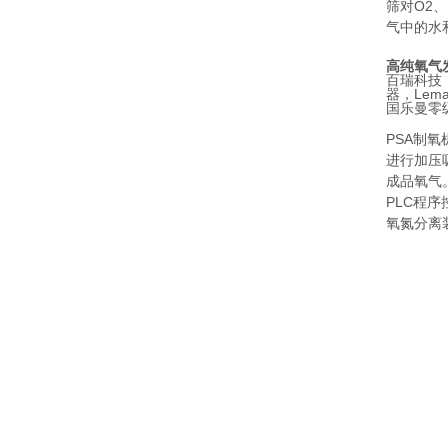
筛对O2
气中的水
高纯氧气
百瑞科技（
器，Lema
国乐曼零
PSA制
进行加压
成品氧气
PLC程
氧氮分离