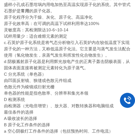
盛样小孔或石墨坩埚内用电加热至高温实现原子化的系统。其中管式
石墨炉是
常用
的原子化器。
原子化程序分为干燥、灰化、原子化、高温净化
原子化效率高：在可调的高温下试样利用率达100%
灵敏度高：其检测限达10-6~10-14
试样用量少：适合难熔元素的测定
c.石英炉原子化系统是将气态分析物引入石英炉内在较低温度下实现
原子化的一种方法，又称低温原子化法。它主要是与蒸气发生法配合
使用（氢化物发生，汞蒸气发生和挥发性化合物发生）。
d.阴极溅射原子化器是利用辉光放电产生的正离子轰击阴极表面，从
固体表面直接将被测定元素转化为原子蒸气。
C 分光系统（单色器）
由凹面反射镜、狭缝或色散元件组成
色散元件为棱镜或衍射光栅
单色器的性能是指色散率、分辨率和集光本领
D 检测系统
由检测器（光电倍增管）、放大器、对数转换器和电脑组成
最佳条件的选择
A 吸收波长的选择
B 原子化工作条件的选择
a 空心阴极灯工作条件的选择（包括预热时间、工作电流）