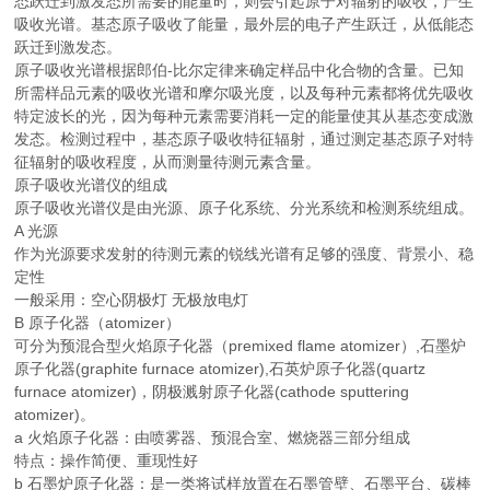
态跃迁到激发态所需要的能量时，则会引起原子对辐射的吸收，产生
吸收光谱。基态原子吸收了能量，最外层的电子产生跃迁，从低能态
跃迁到激发态。
原子吸收光谱根据郎伯-比尔定律来确定样品中化合物的含量。已知
所需样品元素的吸收光谱和摩尔吸光度，以及每种元素都将优先吸收
特定波长的光，因为每种元素需要消耗一定的能量使其从基态变成激
发态。检测过程中，基态原子吸收特征辐射，通过测定基态原子对特
征辐射的吸收程度，从而测量待测元素含量。
原子吸收光谱仪的组成
原子吸收光谱仪是由光源、原子化系统、分光系统和检测系统组成。
A 光源
作为光源要求发射的待测元素的锐线光谱有足够的强度、背景小、稳
定性
一般采用：空心阴极灯 无极放电灯
B 原子化器（atomizer）
可分为预混合型火焰原子化器（premixed flame atomizer）,石墨炉
原子化器(graphite furnace atomizer),石英炉原子化器(quartz
furnace atomizer)，阴极溅射原子化器(cathode sputtering
atomizer)。
a 火焰原子化器：由喷雾器、预混合室、燃烧器三部分组成
特点：操作简便、重现性好
b 石墨炉原子化器：是一类将试样放置在石墨管壁、石墨平台、碳棒