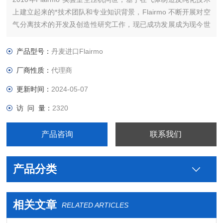
上建立起来的*技术团队和专业知识背景，Flairmo 不断开展对空
气分离技术的开发及创造性研究工作，现已成功发展成为现今世
界上重要的气体发生器制造商之一。公司总部设在丹麦奥尔堡。
10多年来， Flairmo一直从事压缩机和氮气发生器的制造。
产品型号：
丹麦进口Flairmo
厂商性质：
代理商
更新时间：
2024-05-07
访 问 量：
2320
产品咨询
联系我们
产品分类
相关文章
RELATED ARTICLES