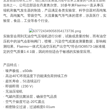
发及创造性研究工作，现已成功发展成为现今世界上重要的气体发生器制
公司总部设在丹麦奥尔堡。10多年来
Flairmo
一直从事压
造商之一。
缩机和氮气发生器的制造，产品满足各类实验室、科学仪器对高纯氢
气、高纯氮气、零级空气、大流量氮气等气体的需求，涉及医疗，实
验室，食品，工业等各个行业。
实验室会用到无油空气压缩机进行分析，试验或质量控制，而有油空
压机中的油气会影响阀门，喷嘴，污染空气或篡改测量数据，影响检
测结果。Flairmo一体式无油空压机产出空气*符合ISO8573-1标准规
定的空气质量1:4:1级，因此特别适合于敏感的实验室应用。
产品特点：
· 噪声极低，≤50db
· 高达40℃环境温度下仍能满负荷持续工作
· 超长寿命，S1连续运行
· 即插即用（230 V）
· 无油压缩机
· 气罐内置抗菌涂层，确保空气品质
· 空气干燥度可达-20℃露点
· 精密除尘过滤，过滤精度0.01um