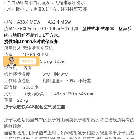
· 全自动冷凝水自动蒸发，无需排放冷凝水
· 尺寸极小，占地仅0.1平方，还可挂壁安装
型号：
A38.4 MSW A62.4 MSW
流量10~60L/min，0.1~10bar压力可调，
壁挂式/柜式箱体，整套系
统占地面积不超过0.1平方米
。
提供3年10000小时质保服务。
所用技术 无油活塞空压机
流速 10~60 SLPM
出口压力 高达 145 psig 10bar
空压机 内置
操作环境温度 5°C 到40°C
工作环境湿度 相对湿度≤ 70% , 不冷凝
高海拔 2000 米
尺寸 （长x宽x高 ）：495 x 230 x 545 mm
重量：22 kg
原子吸收仪AAS配套空气发生器
原子吸收是指呈气态的原子对由同类原子辐射出的特征谱线所具有的
吸收现象。
当辐射投射到原子蒸气上时，如果辐射波长相应的能量等于原子由基