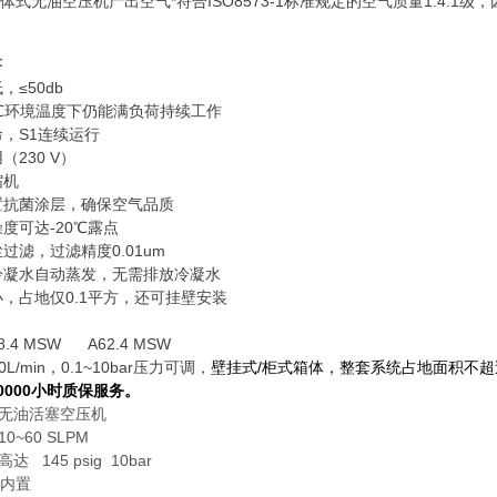
mo一体式无油空压机产出空气*符合ISO8573-1标准规定的空气质量1:4:
：
，≤50db
40℃环境温度下仍能满负荷持续工作
命，S1连续运行
（230 V）
缩机
内置抗菌涂层，确保空气品质
燥度可达-20℃露点
尘过滤，过滤精度0.01um
动冷凝水自动蒸发，无需排放冷凝水
小，占地仅0.1平方，还可挂壁安装
8.4 MSW A62.4 MSW
0L/min，0.1~10bar压力可调，
壁挂式/柜式箱体，整套系统占地面积不超过
0000小时质保服务。
 无油活塞空压机
~60 SLPM
达 145 psig 10bar
内置