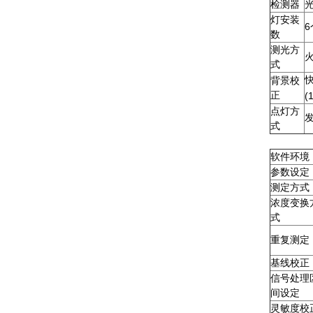
检测器
灯安装
6
数
测光方
式
快
背景校
正
(
点灯方
发
式
软件环境
参数设定
测定方式
浓度变换
式
重复测定
基线校正
信号处理
间设定
灵敏度校