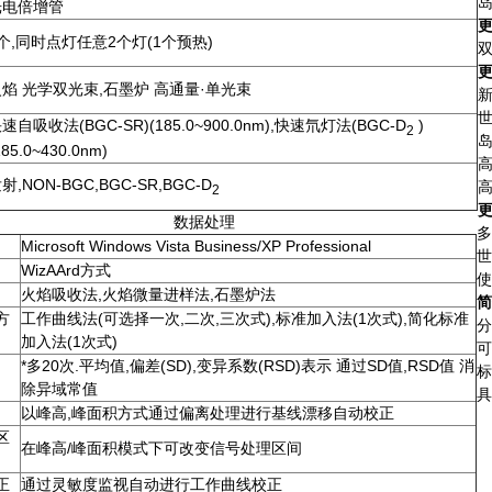
光电倍增管
个,同时点灯任意2个灯(1个预热)
火焰 光学双光束,石墨炉 高通量·单光束
速自吸收法(BGC-SR)(185.0~900.0nm),快速氘灯法(BGC-D
)
2
185.0~430.0nm)
射,NON-BGC,BGC-SR,BGC-D
2
数据处理
多
Microsoft Windows Vista Business/XP Professional
世
WizAArd方式
使
火焰吸收法,火焰微量进样法,石墨炉法
简
方
工作曲线法(可选择一次,二次,三次式),标准加入法(1次式),简化标准
分
加入法(1次式)
可
*多20次.平均值,偏差(SD),变异系数(RSD)表示 通过SD值,RSD值 消
标
除异域常值
具
以峰高,峰面积方式通过偏离处理进行基线漂移自动校正
区
在峰高/峰面积模式下可改变信号处理区间
正
通过灵敏度监视自动进行工作曲线校正