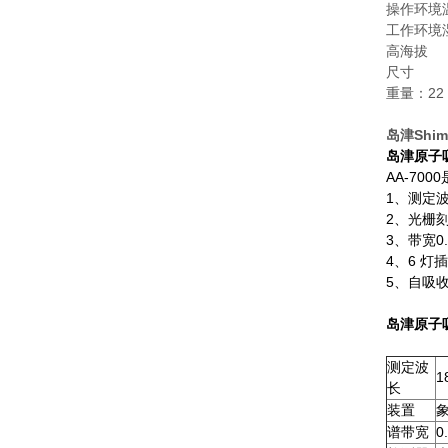
操作环境
工作环境
高海拔 2
尺寸 （长x
重量：22 
岛津Shi
岛津原子
AA-7
1、测定波
2、光栅刻
3、带宽0.
4、6 灯
5、自吸
岛津原子
测定波
1
长
装置
谱带宽
0