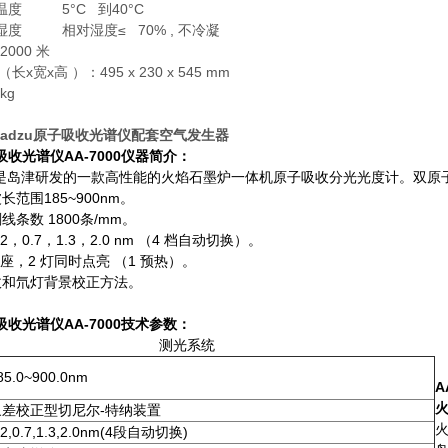
温度 5°C 到40°C
湿度 相对湿度≤ 70% , 不冷凝
000 米
宽x高 ）：495 x 230 x 545 mm
kg
madzu原子吸收光谱仪配套空气发生器
吸收光谱仪
AA-7000
仪器简介：
000是岛津研发的一款高性能的火焰石墨炉一体机原子吸收分光光度计。双
长范围185~900nm。
线条数 1800条/mm。
2，0.7，1.3，2.0 nm （4 档自动切换）。
插座，2 灯同时点亮 （1 预热）。
收和氘灯背景校正方法。
吸收光谱仪
AA-7000
技术参数：
测光系统
85.0~900.0nm
A
象差校正型切尼尔-特纳装置
.2,0.7,1.3,2.0nm(4段自动切换)