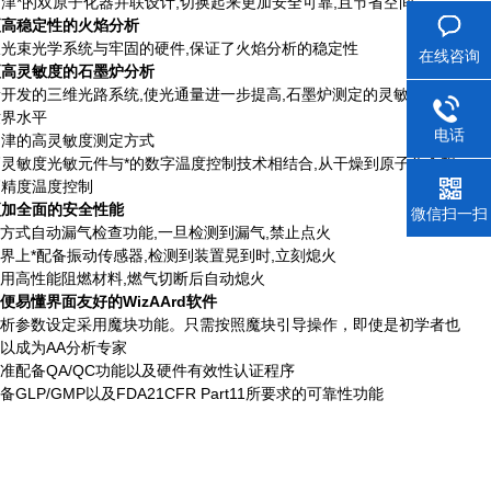
岛津*的双原子化器并联设计,切换起来更加安全可靠,且节省空间
更高稳定性的火焰分析
双光束光学系统与牢固的硬件,保证了火焰分析的稳定性
在线咨询
更高灵敏度的石墨炉分析
新开发的三维光路系统,使光通量进一步提高,石墨炉测定的灵敏度处于
世界水平
电话
岛津的高灵敏度测定方式
高灵敏度光敏元件与*的数字温度控制技术相结合,从干燥到原子化全程
高精度温度控制
更加全面的安全性能
微信扫一扫
方式自动漏气检查功能,一旦检测到漏气,禁止点火
界上*配备振动传感器,检测到装置晃到时,立刻熄火
用高性能阻燃材料,燃气切断后自动熄火
便易懂界面友好的WizAArd软件
析参数设定采用魔块功能。只需按照魔块引导操作，即使是初学者也
以成为AA分析专家
准配备QA/QC功能以及硬件有效性认证程序
备GLP/GMP以及FDA21CFR Part11所要求的可靠性功能