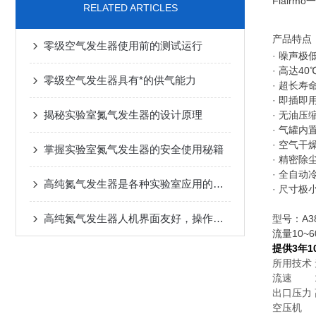
Flair
RELATED ARTICLES
产品特点
零级空气发生器使用前的测试运行
· 噪声极低
· 高达
零级空气发生器具有*的供气能力
· 超长寿
· 即插即用
揭秘实验室氮气发生器的设计原理
· 无油压
· 气罐
· 空气干
掌握实验室氮气发生器的安全使用秘籍
· 精密除
· 全自
高纯氮气发生器是各种实验室应用的理想选择
· 尺寸极
高纯氮气发生器人机界面友好，操作方便
型号：
A3
流量10~6
提供3年1
所用技术
流速 10
出口压力 高
空压机 