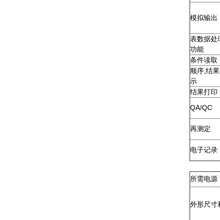
模拟输出
表数据处
功能
条件读取
顺序,结
示
结果打印
QA/QC
再测定
电子记录
所需电源
外形尺寸