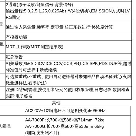
2通道(原子吸收/能量信号,背景信号)
输出量程:5.0,2.5,1.25,0.625Abs./V(4段切换),EMISSION方式时1V
F.S固定
理
通过输入采集量,稀释率,定容量,校正系数进行*终浓度计算
有模板功能
果显
MRT 工作表(MRT:测定结果表)
汇总报告
相关系数,%RSD,ICV,ICB,CCV,CCB,PB,LCS,SPK,PDS,DUP等,超过
标准值时可选择中断或继续
可选择重试/不重试 ; 使用自动进样器对未知样品自动稀释测定(火焰
微量进样法,石墨炉法)
注册ID/密码管理;按使用者级别的使用权限管理;日志记录;数据检查
跟踪;电子签名
其他
AC220V±10%(电压不可急剧变化)50/60Hz
AA-7000F:长700×宽588×高714mm 72kg
和重量
AA-7000G:长700×宽580×高538mm 65kg
(烟筒,突出物不计)