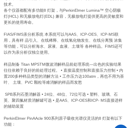
技术。
各个仪器都配有多功能8 灯架，与PerkinElmer Lumina™ 空心阴极
灯(HCL) 和无极放电灯(EDL) 兼容，无极放电灯提供更高的灵敏度和
更长的使用寿命。
FIAS/FIMS汞分析系统 本系统可以与AAS、ICP-OES、ICP-MS联
用，具有样 品引入、在线稀释、在线氢化物发生、在线分离预 浓集
等功能，可以分析海水、尿液、血液、土壤等 各种样品。FIMS还可
以作为汞分析仪独立使用。
样品制备 Titan MPSTM微波消解样品前处理系统—出色的实验结果
往往依赖于良好的前处理过程。 • 直接温度控制和直接压力控制 • 内
置200多种样品类型的消解方法 • 工作压力达100atm，再也不用为茶
叶、 土壤、PVC 颗粒等难消解的样品而发愁
SPB系列石墨消解器 • 24位、48位、72位可选 • 塑料、玻璃、石
英、聚四氟材质消解罐可选 • 是AAS、ICP-OES和ICP- MS直接进样
的辅助装置
PerkinElmer PinAAcle 900系列原子吸收光谱仪灵活的8 灯架有以下
功能：