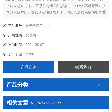
上建立起来的*技术团队和专业知识背景，Flairmo 不断开展对空
气分离技术的开发及创造性研究工作，现已成功发展成为现今世
界上重要的气体发生器制造商之一。公司总部设在丹麦奥尔堡。
10多年来， Flairmo一直从事压缩机和氮气发生器的制造。
产品型号：
丹麦进口Flairmo
厂商性质：
代理商
更新时间：
2024-05-07
访 问 量：
2208
产品咨询
联系我们
产品分类
相关文章
RELATED ARTICLES