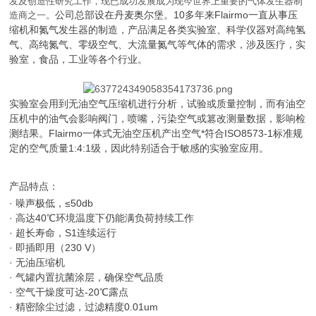
发及创造性研究工作，现已成功发展成为现今世界上重要的气体发生器制
公司总部设在丹麦奥尔堡。10多年来
Flairmo
一直从事压
造商之一。
缩机和氮气发生器的制造，产品满足各类实验室、科学仪器对高纯氢
气、高纯氮气、零级空气、大流量氮气等气体的需求，涉及医疗，实
验室，食品，工业等各个行业。
实验室会用到无油空气压缩机进行分析，试验或质量控制，而有油空
压机中的油气会影响阀门，喷嘴，污染空气或篡改测量数据，影响检
测结果。Flairmo一体式无油空压机产出空气*符合ISO8573-1标准规
定的空气质量1:4:1级，因此特别适合于敏感的实验室应用。
产品特点：
· 噪声极低，≤50db
· 高达40℃环境温度下仍能满负荷持续工作
· 超长寿命，S1连续运行
· 即插即用（230 V）
· 无油压缩机
· 气罐内置抗菌涂层，确保空气品质
· 空气干燥度可达-20℃露点
· 精密除尘过滤，过滤精度0.01um