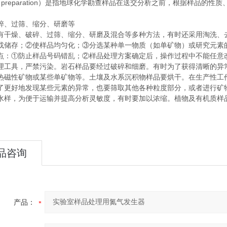
le preparation）是指地球化学勘查样品在送交分析之前，根据样
碎、过筛、缩分、研磨等
有干燥、破碎、过筛、缩分、研磨及混合等多种方法，有时还采用淘洗、
或储存；②使样品均匀化；③分选某种单一物质（如单矿物）或研究元素
点：①防止样品号码错乱；②样品处理方案确定后，操作过程中不能任意
理工具，严禁污染。岩石样品要经过破碎和细磨。有时为了获得清晰的异
热磁性矿物或某些单矿物等。土壤及水系沉积物样品要烘干。在生产性工
了更好地发现某些元素的异常，也要筛取其他各种粒度部分，或者进行矿
水样，为便于运输并提高分析灵敏度，有时要加以浓缩。植物及有机质样
品咨询
产品：