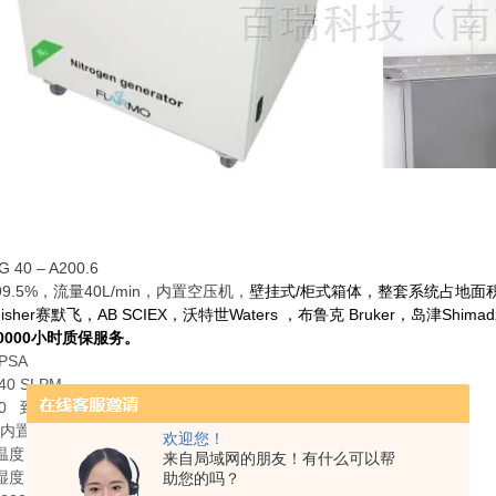
40 – A200.6
9.5%，流量40L/min，内置空压机，
壁挂式/柜式箱体，整套系统占地面积
 Fisher赛默飞，AB SCIEX，沃特世Waters ，布鲁克 Bruker，岛津Shi
0000小时质保服务。
PSA
 SLPM
到 7 barg / 0 到 100 psig
内置
欢迎您！
温度 5°C 到40°C
来自局域网的朋友！有什么可以帮
湿度 相对湿度≤ 70% , 不冷凝
助您的吗？