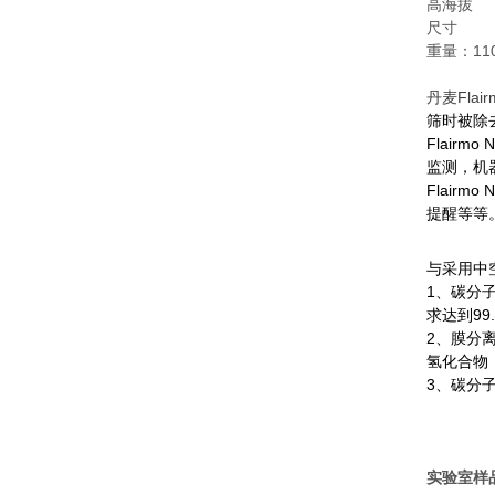
高海拔 2
尺寸 （长x
重量：110
丹麦
Flai
筛时被除
Flair
监测，机
Flairm
提醒等等
与采用中
1、碳分
求达到
99
2、膜分
氢化合物
3、碳分
实验室样