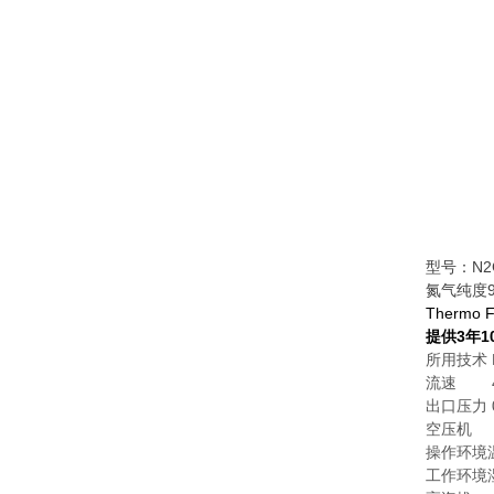
型号：N2G 
氮气纯度9
Thermo
提供3年1
所用技术 
流速 40
出口压力 0 
空压机 
操作环境
工作环境