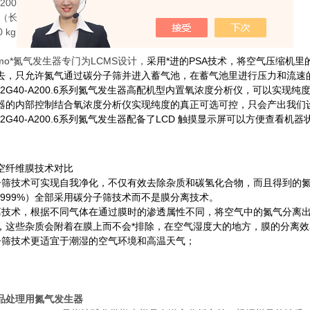
000 米
宽x高 ）： 615 x 630 x 860 mm
 kg
rmo
*氮气发生器专门为
LCMS
设计，
采用*进的PSA技术，将空气压缩机
去，只允许氮气通过碳分子筛并进入蓄气池，在蓄气池里进行压力和流速
mo N2G40-A200.6系列氮气发生器高配机型内置氧浓度分析仪，可以
器的内部控制结合氧浓度分析仪实现纯度的真正可选可控，只会产出我们
o N2G40-A200.6系列氮气发生器配备了
LCD
触摸显示屏可以方便查看机器
。
空纤维膜技术对比
子筛技术可实现自我净化，不仅有效去除杂质和碳氢化合物，而且得到的
.999%
）全部采用碳分子筛技术而不是膜分离技术。
离技术，根据不同气体在通过膜时的渗透属性不同，将空气中的氮气分离
，这些杂质会附着在膜上而不会*排除，在空气湿度大的地方，膜的分离效
子筛技术更适宜于潮湿的空气环境和高温天气；
品处理用氮气发生器