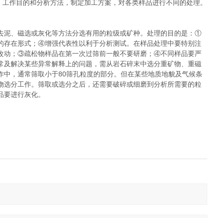
品的性质、工作目的和分析方法，制定加工方案，对各类样品进行不同的处理。
去泥、磁选或灰化等方法分选有用的粒级或矿种。处理的目的是：①
的存在形式；④增强代表性以利于分析测试。在样品处理中要特别注
改动；③疏松物样品在第一次过筛前一般不要研磨；④不同样品要严
常及解决某些异常解释上的问题，需从岩石碎末中选分重矿物、重磁
作中，通常筛取小于80筛孔粒度的部分。但在某些地质地貌及气候条
物选分工作。筛取或选分之后，还需要破碎或细磨到分析所需要的粒
品要进行灰化。