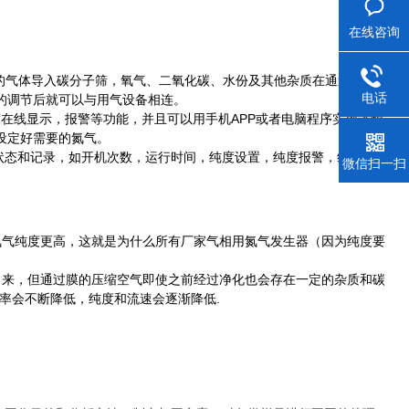
在线咨询
里的气体导入碳分子筛，氧气、二氧化碳、水份及其他杂质在通过碳分子
电话
的调节后就可以与用气设备相连。
实现纯度在线显示，报警等功能，并且可以用手机
APP
或者电脑程序实施远程
设定好需要的氮气。
状态和记录，如开机次数，运行时间，纯度设置，纯度报警，维修服务
微信扫一扫
氮气纯度更高，这就是为什么所有厂家气相用氮气发生器（因为纯度要
出来，但通过膜的压缩空气即使之前经过净化也会存在一定的杂质和碳
率会不断降低，纯度和流速会逐渐降低.