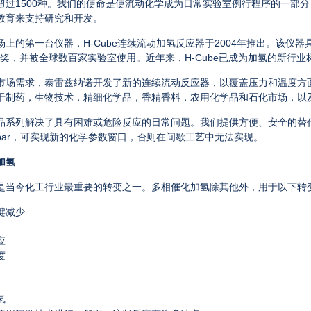
超过
1500
种。我们的使命是使流动化学成为日常实验室例行程序的一部分
教育来支持研究和开发。
场上的第一台仪器，
H-Cube
连续流动加氢反应器于
2004
年推出。该仪器
奖，并被全球数百家实验室使用。近年来，
H-Cube
已成为加氢的新行业
市场需求，泰雷兹纳诺开发了新的连续流动反应器，以覆盖压力和温度方
于制药，生物技术，精细化学品，香精香料，农用化学品和石化市场，以
品系列解决了具有困难或危险反应的日常问题。我们提供方便、安全的替
bar
，可实现新的化学参数窗口，否则在间歇工艺中无法实现。
加氢
是当今化工行业最重要的转变之一。多相催化加氢除其他外，用于以下转
键减少
应
度
氢