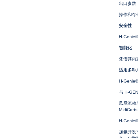
出口参数
操作和存
安全性
H-Genie
智能化
凭借其内
适用多种
H-Genie
与 H-GE
凤凰流动反
MidiC
H-Ge
加氢开发