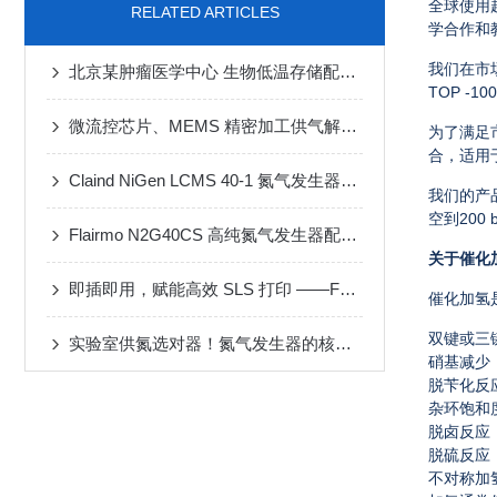
全球使用
RELATED ARTICLES
学合作和
我们在市
北京某肿瘤医学中心 生物低温存储配套一体式氮气发生器
TOP -
100
微流控芯片、MEMS 精密加工供气解决方案
为了满足
合，适用
Claind NiGen LCMS 40-1 氮气发生器维修案例
我们的产
空到
200 
Flairmo N2G40CS 高纯氮气发生器配套 MF-3D 动态配气装置应用案例
关于催化
即插即用，赋能高效 SLS 打印 ——FLAIRMO 氮气发生器应用成功案例
催化加氢
双键或三
实验室供氮选对器！氮气发生器的核心性能与选型攻略
硝基减少
脱苄化反
杂环饱和
脱卤反应
脱硫反应
不对称加