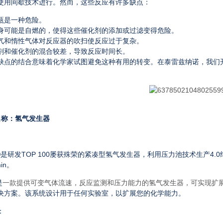
使用间歇技术进行。然而，这些反应有许多缺点
：
瓶是一种危险。
身可能是自燃的，使得这些催化剂的添加或过滤变得危险。
气和惰性气体对反应器的吹扫使反应过于复杂。
剂和催化剂的混合较差，导致反应时间长。
缺点的结合意味着化学家试图避免这种有用的转变。在泰雷兹纳诺，我们开
名称：氢气发生器
：
®
是研发
TOP 100
屡获殊荣的紧凑型氢气发生器，
利用压力池技术生产4.0纯度
min。
是
一款提供可变气体流速，反应监测和压力能力的氢气发生器，可实现扩
决方案。该系统设计用于任何实验室，以扩展您的化学能力。
：