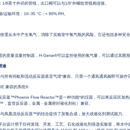
：
1/8
英寸外径的管线，出口阀可以与
1/8"
外螺纹管线相连接。
储
/
运输环境：
10–35 °C
；
< 80% RH
。
®
按需从水中产生氢气，消除了实验室中氢气瓶的风险。它还包括多种安
置的质量流量控制器，
H-Genie®
可以监控使用的氢气量，可以通过其图
用途
®
与所有
间歇和流动反应器甚至气球*兼容。只需一个通风通风橱即可操作
NIE 兼容的系统®
应釜™Phoenix Flow Reactor™是一种功能*的仪器，可以将反应
arts™，盘管反应器，金属 - 金属密封催化剂柱）兼容。
nie®与凤凰流动反应器™的结合提供了加氢合成，放大或催化剂测试能力。
平台设计用于任何发现、开发、工艺、石化或催化剂筛选实验室，将水中