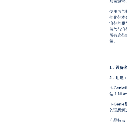
加氢通常
使用氢气
催化剂本
溶剂的脱
氢气与溶
所有这些
氢。
1
．
设备
2
．
用途
H-Genie
达 1 NL/
H-Genie
的理想解
产品特点