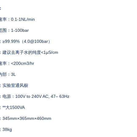
：
速率：
0.1-1NL/min
范围：
1-100bar
：
≥99.99%
（
4.0@100bar
）
：建议去离子水的纯度
<1μS/cm
速率：
<200cm3/hr
内部：
3L
：实验室通风橱
：电源：
100V to 240V AC, 47– 63Hz
：
**
大
1500VA
：
345mm×365mm×460mm
：
38kg