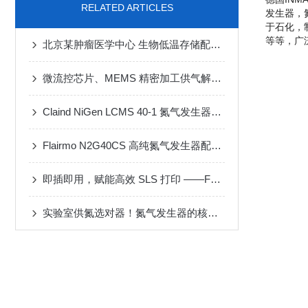
RELATED ARTICLES
发生器，
于石化，制
等等，广
北京某肿瘤医学中心 生物低温存储配套一体式氮气发生器
微流控芯片、MEMS 精密加工供气解决方案
Claind NiGen LCMS 40-1 氮气发生器维修案例
Flairmo N2G40CS 高纯氮气发生器配套 MF-3D 动态配气装置应用案例
即插即用，赋能高效 SLS 打印 ——FLAIRMO 氮气发生器应用成功案例
实验室供氮选对器！氮气发生器的核心性能与选型攻略