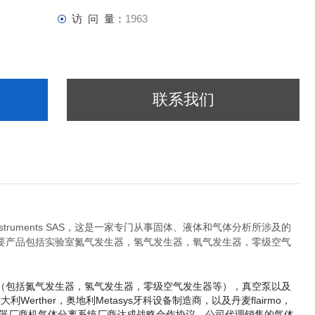
访 问 量：
1963
联系我们
truments SAS，这是一家专门从事固体、液体和气体分析所涉及的
要产品包括实验室氮气发生器，氢气发生器，氧气发生器，零级空气
（包括氮气发生器，氢气发生器，零级空气发生器等），真空泵以及
大利Werther，
奥地利Metasys牙科设备制造商，以及丹麦flairmo，
验室气体发生器厂商机气体分离系统厂商达成战略合作协议。公司代理销售的气体