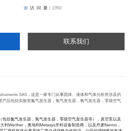
访 问 量：
1950
联系我们
truments SAS，这是一家专门从事固体、液体和气体分析所涉及的
要产品包括实验室氮气发生器，氢气发生器，氧气发生器，零级空气
（包括氮气发生器，氢气发生器，零级空气发生器等），真空泵以及
大利Werther，
奥地利Metasys牙科设备制造商，以及丹麦flairmo，
验室气体发生器厂商机气体分离系统厂商达成战略合作协议。公司代理销售的气体