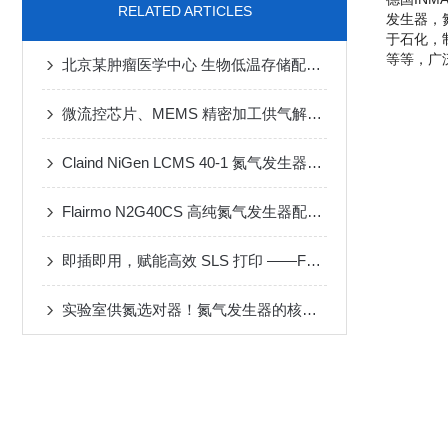
RELATED ARTICLES
发生器，
于石化，制
等等，广
北京某肿瘤医学中心 生物低温存储配套一体式氮气发生器
微流控芯片、MEMS 精密加工供气解决方案
Claind NiGen LCMS 40-1 氮气发生器维修案例
Flairmo N2G40CS 高纯氮气发生器配套 MF-3D 动态配气装置应用案例
即插即用，赋能高效 SLS 打印 ——FLAIRMO 氮气发生器应用成功案例
实验室供氮选对器！氮气发生器的核心性能与选型攻略