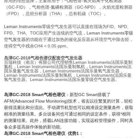
应用的理想选择，主要应用于：气相色谱-氢火焰离子化检测器
（GC-FID），气相色谱-氮磷检测器（GC-NPD），火焰光度检测器
（FPD），总烃分析器（THA），总有机碳（TOC）。
Leman Instruments
零级空气发生器可以直接在现场为FID、NPD、
FPD、THA、TOC应用产生连续的空气流，
Leman Instruments零级
空气发生器
的功能在于通过加热的催化反应器从环境空气中除去烃，
使得空气中残余CH4 < 0.05 ppm。
岛津GC-2018气相色谱仪配套空气发生器
百瑞科技（南京）有限公司代理销售Leman Instruments法国乐曼
制
氮机
，
Leman Instruments法国乐曼
制氧机，
Leman Instruments法
国乐曼
氮气发生器，
Leman Instruments法国乐曼
氧气发生器，
Leman Instruments法国乐曼
制氢机，
Leman Instruments
法国乐曼
氢气发生器。Leman Instruments法国乐曼零级空气发生器。
岛津GC-2018 Smart气相色谱仪
：新型GC Smart搭载了
AFM(Advanced Flow Monitoring)技术，省去以往繁复的计算，轻松
获得流量比和分流比。手动调节机型也可以精准设定测量条件，获取
精准的测量结果。多台设备间也可通过相同的设定条件，获得*相同
的测量结果。此外，搭载LAN连接功能，实现远程管理操作，同时具
备众多提高操作体验的新功能。
岛津GC-2018 Smart气相色谱仪
优势1：