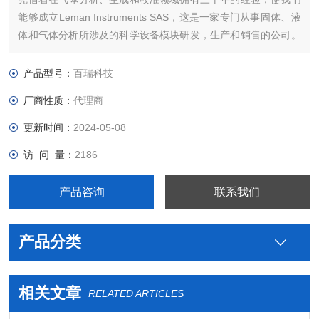
能够成立Leman Instruments SAS，这是一家专门从事固体、液
体和气体分析所涉及的科学设备模块研发，生产和销售的公司。
公司主要生产地位于法国阿尔尚地区。主要产品包括实验室氮气
发生器，氢气发生器，氧气发生器，零级空气发生器等。
产品型号：
百瑞科技
厂商性质：
代理商
更新时间：
2024-05-08
访 问 量：
2186
产品咨询
联系我们
产品分类
相关文章
RELATED ARTICLES