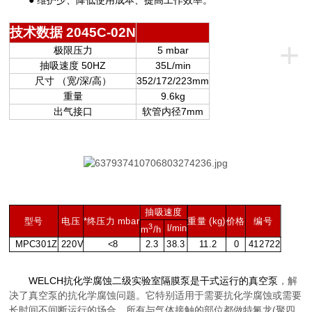
● 维护少、降低使用成本、提高工作效率。
技术数据 2045C-02N
+
极限压力
5 mbar
抽吸速度 50HZ
35L/min
尺寸 （宽/深/高）
352/172/223mm
重量
9.6kg
出气接口
软管内径7mm
抽吸速度
型号
电压
*终压力 mbar
重量 (kg)
价格
编号
3
l/min
m
/h
MPC301Z
220V
<8
2.3
38.3
11.2
0
412722
WELCH抗化学腐蚀二级实验室隔膜泵是干式运行的真空泵
，解
决
了真空泵的抗化学腐蚀问题。它特别适用于需要抗化学腐蚀或需要
长时间不间断运行的场合。所有与气体接触的部位都做特氟龙(聚四