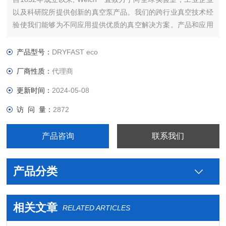
以及科研院所提供创新的真空泵产品。我们的跨行业真空技术经
验使我们能够为不同应用提供优质的真空解决方案。产品和应用
包括实验室和工业用真空泵，真空活塞泵，真空隔膜泵，真空旋
片泵，螺旋泵，涡轮分子泵，液体输送泵等，还有各种真空测量
产品型号：
DRYFAST eco
仪，真空控制器，真空蒸馏装置，真空浓缩设备，真空抽吸设备
厂商性质：
代理商
等。
更新时间：
2024-05-08
访 问 量：
2872
产品咨询
联系我们
产品分类
相关文章
RELATED ARTICLES